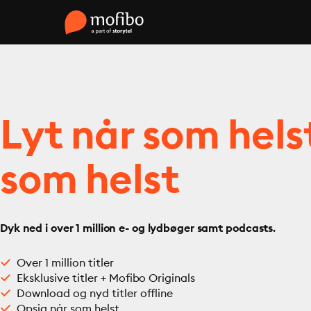
Lyt når som hels
som helst
Dyk ned i over 1 million e- og lydbøger samt podcasts.
Over 1 million titler
Eksklusive titler + Mofibo Originals
Download og nyd titler offline
Opsig når som helst