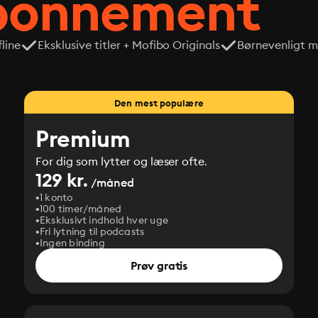
abonnement
line
Eksklusive titler + Mofibo Originals
Børnevenligt mi
Den mest populære
Premium
For dig som lytter og læser ofte.
129 kr.
/måned
1 konto
100 timer/måned
Eksklusivt indhold hver uge
Fri lytning til podcasts
Ingen binding
Prøv gratis