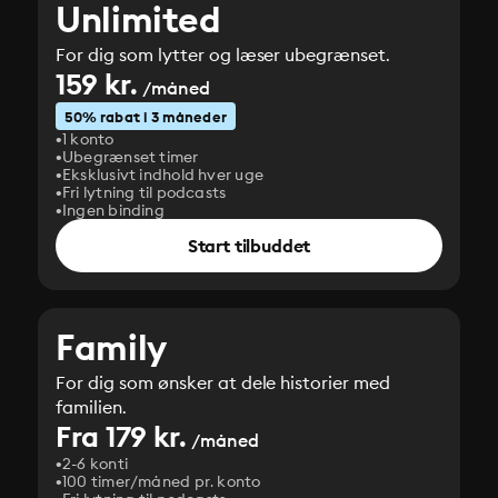
Unlimited
For dig som lytter og læser ubegrænset.
159 kr.
/måned
50% rabat i 3 måneder
1 konto
Ubegrænset timer
Eksklusivt indhold hver uge
Fri lytning til podcasts
Ingen binding
Start tilbuddet
Family
For dig som ønsker at dele historier med
familien.
Fra 179 kr.
/måned
2-6 konti
100 timer/måned pr. konto