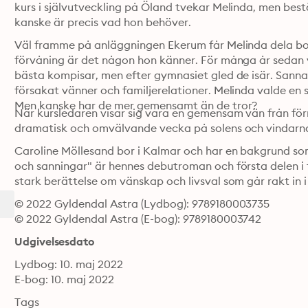
kurs i självutveckling på Öland tvekar Melinda, men best
kanske är precis vad hon behöver.
Väl framme på anläggningen Ekerum får Melinda dela boe
förvåning är det någon hon känner. För många år sedan v
bästa kompisar, men efter gymnasiet gled de isär. Sanna h
försakat vänner och familjerelationer. Melinda valde en s
Men kanske har de mer gemensamt än de tror? 
När kursledaren visar sig vara en gemensam vän från förr t
dramatisk och omvälvande vecka på solens och vindarna
Caroline Möllesand bor i Kalmar och har en bakgrund so
och sanningar" är hennes debutroman och första delen i f
stark berättelse om vänskap och livsval som går rakt in i
© 2022 Gyldendal Astra (Lydbog): 9789180003735
© 2022 Gyldendal Astra (E-bog): 9789180003742
Udgivelsesdato
Lydbog: 10. maj 2022
E-bog: 10. maj 2022
Tags