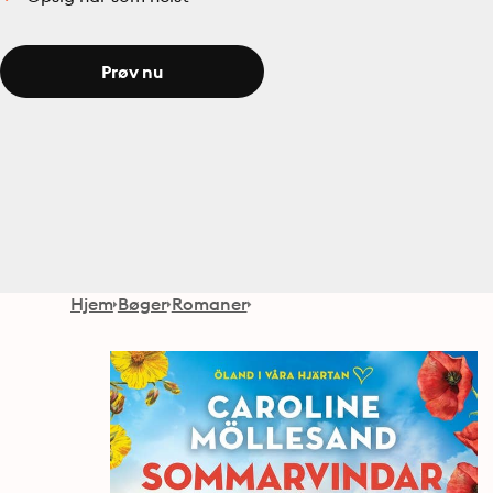
Prøv nu
Hjem
Bøger
Romaner