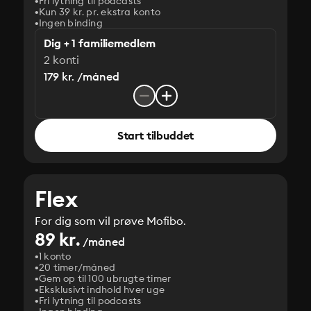
Fri lytning til podcasts
Kun 39 kr. pr. ekstra konto
Ingen binding
Dig + 1 familiemedlem
2 konti
179 kr. /måned
Start tilbuddet
Flex
For dig som vil prøve Mofibo.
89 kr.
/måned
1 konto
20 timer/måned
Gem op til 100 ubrugte timer
Eksklusivt indhold hver uge
Fri lytning til podcasts