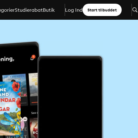
gorier
Studierabat
Butik
Log Ind
Start tilbuddet