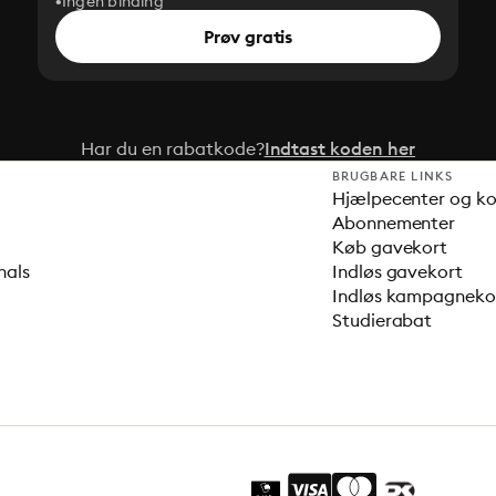
Ingen binding
Prøv gratis
Har du en rabatkode?
Indtast koden her
BRUGBARE LINKS
Hjælpecenter og k
Abonnementer
Køb gavekort
nals
Indløs gavekort
Indløs kampagnek
Studierabat