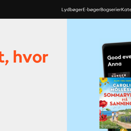
Lydbøger
E-bøger
Bogserier
Kate
t, hvor