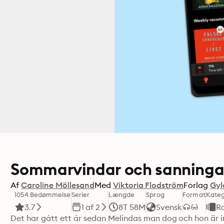
Sommarvindar och sanninga
Af
Caroline Möllesand
Med
Viktoria Flodström
Forlag
Gyl
1054 Bedømmelse
Serier
Længde
Sprog
Format
Kateg
3.7
1 af 2
8T 58M
Svensk
R
Det har gått ett år sedan Melindas man dog och hon är in