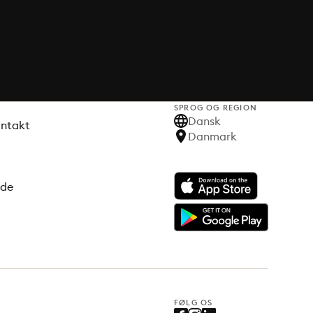
SPROG OG REGION
Dansk
ontakt
Danmark
ode
FØLG OS