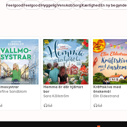
Feelgood
Feelgood
Hyggelig
Venskab
Sorg
Kærlighed
En ny begynde
lmosystrar
Hemma är där hjärtat
Kräftskiva med
efine Sandblom
bor
önskemål
Sara Källström
Elin Eldestrand