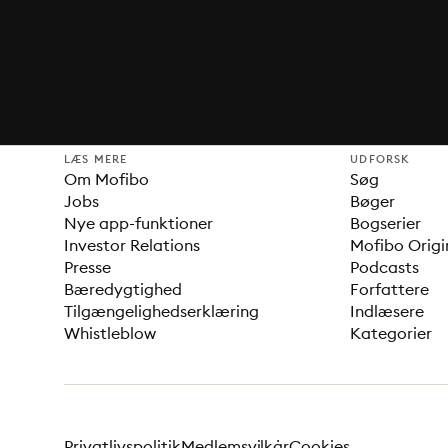
LÆS MERE
UDFORSK
Om Mofibo
Søg
Jobs
Bøger
Nye app-funktioner
Bogserier
Investor Relations
Mofibo Origi
Presse
Podcasts
Bæredygtighed
Forfattere
Tilgængelighedserklæring
Indlæsere
Whistleblow
Kategorier
Privatlivspolitik
Medlemsvilkår
Cookies