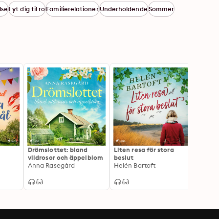
lse
Lyt dig til ro
Familierelationer
Underholdende
Sommer
Drömslottet: bland
Liten resa för stora
Den gu
vildrosor och äppelblom
beslut
för tr
Anna Rasegård
Helén Bartoft
Camil