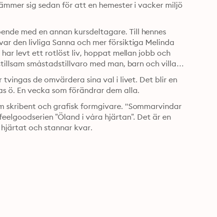
ämmer sig sedan för att en hemester i vacker miljö 
nde med en annan kursdeltagare. Till hennes 
ar den livliga Sanna och mer försiktiga Melinda 
ar levt ett rotlöst liv, hoppat mellan jobb och 
tillsam småstadstillvaro med man, barn och villa. 
vingas de omvärdera sina val i livet. Det blir en 
s ö. En vecka som förändrar dem alla.
m skribent och grafisk formgivare. "Sommarvindar 
eelgoodserien ”Öland i våra hjärtan”. Det är en 
 hjärtat och stannar kvar.