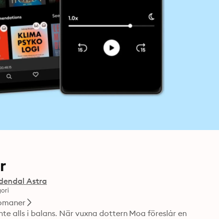
r
dendal Astra
ori
omaner
te alls i balans. När vuxna dottern Moa föreslår en 