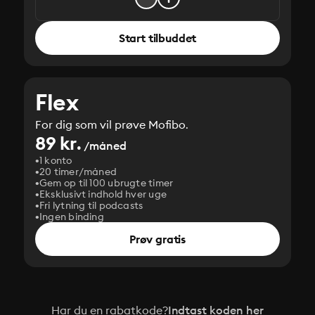
Start tilbuddet
Flex
For dig som vil prøve Mofibo.
89 kr.
/måned
1 konto
20 timer/måned
Gem op til 100 ubrugte timer
Eksklusivt indhold hver uge
Fri lytning til podcasts
Ingen binding
Prøv gratis
Har du en rabatkode?
Indtast koden her