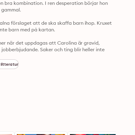
n bra kombination. I ren desperation börjar hon 
r gammal.

na förslaget att de ska skaffa barn ihop. Kruxet 
inte barn med på kartan.

ner när det uppdagas att Carolina är gravid, 
jobberbjudande. Saker och ting blir heller inte 
ina och Alexander egentligen har för varandra ...
litteratur