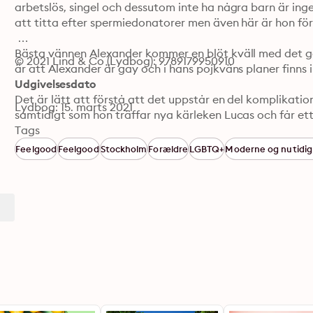
arbetslös, singel och dessutom inte ha några barn är inge
att titta efter spermiedonatorer men även här är hon fö
Bästa vännen Alexander kommer en blöt kväll med det gal
© 2021 Lind & Co (Lydbog): 9789179950910
är att Alexander är gay och i hans pojkväns planer finns 
Udgivelsesdato
Det är lätt att förstå att det uppstår en del komplikatio
Lydbog: 15. marts 2021
samtidigt som hon träffar nya kärleken Lucas och får ett 
lättare när omgivningen börjar undra vilka känslor Carol
Tags
Feelgood
Feelgood
Stockholm
Forældre
LGBTQ+
Moderne og nutidig 