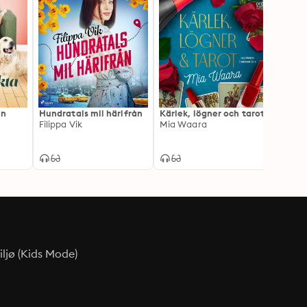
en
Hundratals mil härifrån
Kärlek, lögner och tarot
Kants
Filippa Vik
Mia Waara
Esther
ljø (Kids Mode)