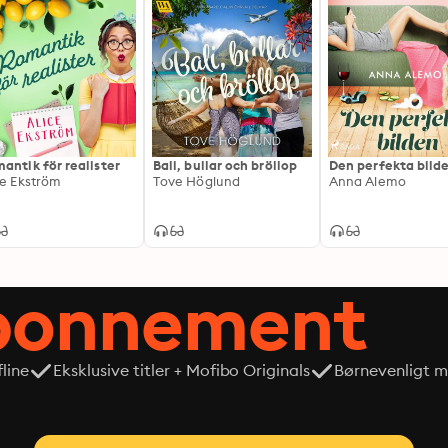
antik för realister
Bali, bullar och bröllop
Den perfekta bild
ce Ekström
Tove Höglund
Anna Alemo
abonnement
line
Eksklusive titler + Mofibo Originals
Børnevenligt mi