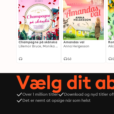
Champagne på skånska
Amandas val
Rom
Lillemor Bruce, Monika Carnehult, Johanna Aamisepp
Anna Helgesson
Ali
Vælg dit 
Over 1 million titler
Download og nyd titler off
Det er nemt at opsige når som helst