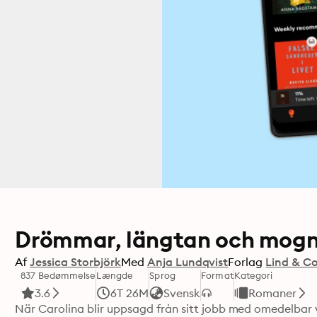
Drömmar, längtan och mogn
Af
Jessica Storbjörk
Med
Anja Lundqvist
Forlag
Lind & C
837 Bedømmelse
Længde
Sprog
Format
Kategori
3.6
6T 26M
Svensk
Romaner
När Carolina blir uppsagd från sitt jobb med omedelbar v