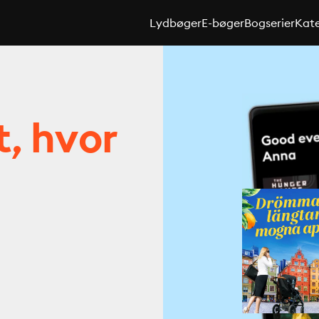
Lydbøger
E-bøger
Bogserier
Kate
t, hvor