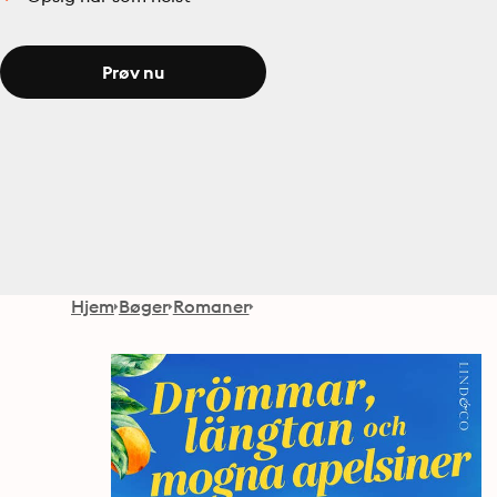
Prøv nu
Hjem
Bøger
Romaner