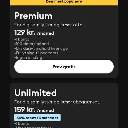
Den mest populære
Premium
For dig som lytter og læser ofte.
129 kr.
/måned
1 konto
100 timer/måned
Eksklusivt indhold hver uge
Fri lytning til podcasts
Ingen binding
Prøv gratis
Unlimited
For dig som lytter og læser ubegrænset.
159 kr.
/måned
50% rabat i 3 måneder
1 konto