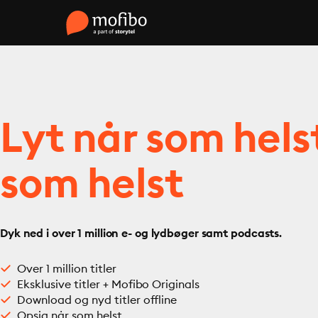
Lyt når som hels
som helst
Dyk ned i over 1 million e- og lydbøger samt podcasts.
Over 1 million titler
Eksklusive titler + Mofibo Originals
Download og nyd titler offline
Opsig når som helst