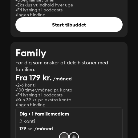
Ubegrænset timer
Eksklusivt indhold hver uge
Fri lytning til podcasts
Ingen binding
Start tilbuddet
Family
For dig som ønsker at dele historier med
familien.
Fra 179 kr.
/måned
2-6 konti
100 timer/måned pr. konto
Fri lytning til podcasts
Kun 39 kr. pr. ekstra konto
Ingen binding
Dig + 1 familiemedlem
2 konti
179 kr. /måned