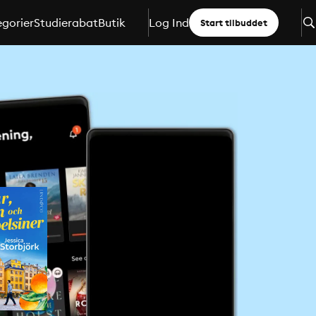
gorier
Studierabat
Butik
Log Ind
Start tilbuddet