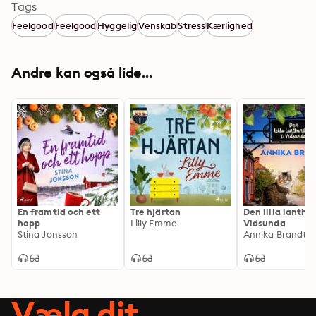
Tags
Feelgood
Feelgood
Hyggelig
Venskab
Stress
Kærlighed
Andre kan også lide...
En framtid och ett
Tre hjärtan
Den lilla lantha
hopp
Lilly Emme
Vidsunda
Stina Jonsson
Annika Brandt
Vælg dit