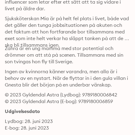
influencer som letar efter ett sätt att ta sig vidare i 
livet på äldre dar.
Sjuksköterskan Mia är på helt fel plats i livet, både vad 
det gäller den tunga jobbsituationen på akuten och 
det faktum att hon fortfarande bor tillsammans med 
exet som inte helt verkar ha släppt tanken på att de 
ska bli tillsammans igen.
Zahra är en ung mamma med stor potential och 
drömmer om att stå på scenen. Tillsammans med sin 
son tvingas hon fly till Sverige.
Ingen av kvinnorna känner varandra, men alla är i 
behov av en nystart. När de flyttar in i den gula villan i 
Gnesta blir det början på en underbar vänskap.
© 2023 Gyldendal Astra (Lydbog): 9789180006842
© 2023 Gyldendal Astra (E-bog): 9789180006859
Udgivelsesdato
Lydbog: 28. juni 2023
E-bog: 28. juni 2023