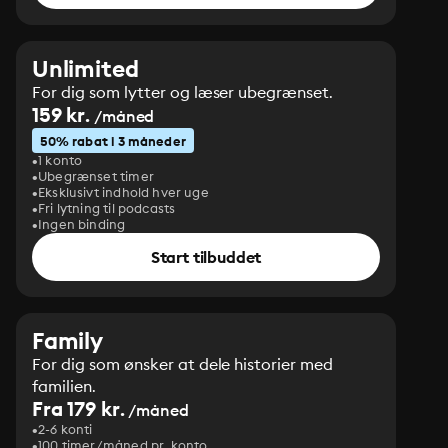
Unlimited
For dig som lytter og læser ubegrænset.
159 kr.
/måned
50% rabat i 3 måneder
1 konto
Ubegrænset timer
Eksklusivt indhold hver uge
Fri lytning til podcasts
Ingen binding
Start tilbuddet
Family
For dig som ønsker at dele historier med
familien.
Fra 179 kr.
/måned
2-6 konti
100 timer/måned pr. konto