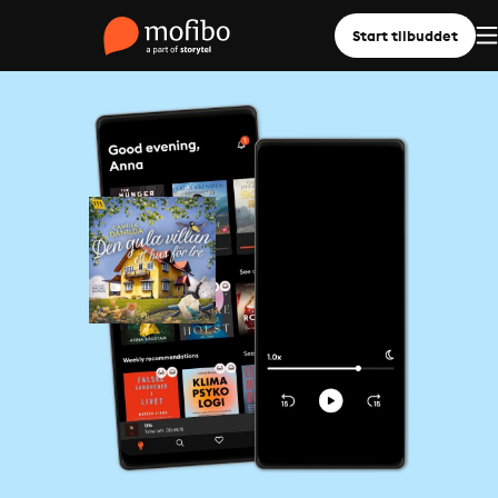
Start tilbuddet