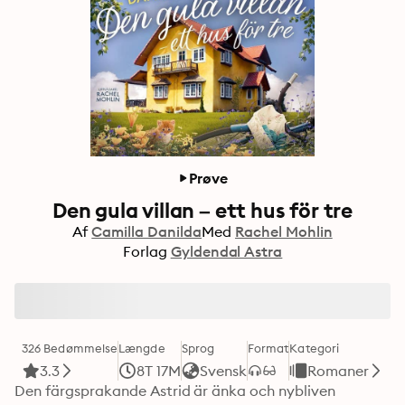
Prøve
Den gula villan – ett hus för tre
Af
Camilla Danilda
Med
Rachel Mohlin
Forlag
Gyldendal Astra
326 Bedømmelse
Længde
Sprog
Format
Kategori
3.3
8T 17M
Svensk
Romaner
Den färgsprakande Astrid är änka och nybliven 