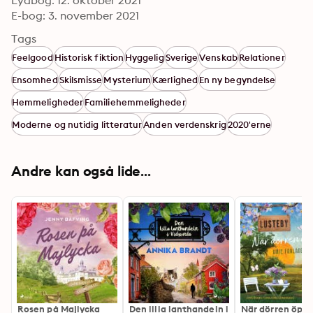
Lydbog: 12. oktober 2021
E-bog: 3. november 2021
Tags
Feelgood
Historisk fiktion
Hyggelig
Sverige
Venskab
Relationer
Ensomhed
Skilsmisse
Mysterium
Kærlighed
En ny begyndelse
Hemmeligheder
Familiehemmeligheder
Moderne og nutidig litteratur
Anden verdenskrig
2020'erne
Andre kan også lide...
Rosen på Majlycka
Den lilla lanthandeln i
När dörren öpp