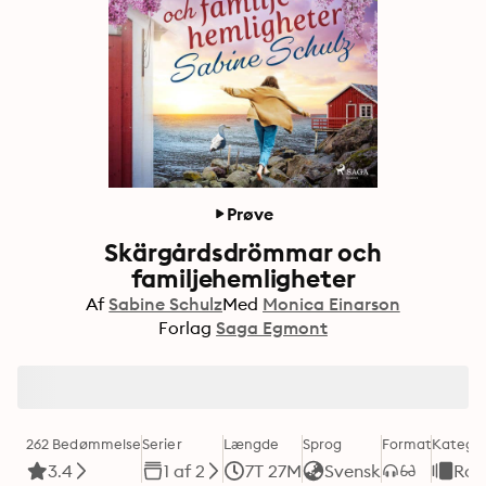
Prøve
Skärgårdsdrömmar och
familjehemligheter
Af
Sabine Schulz
Med
Monica Einarson
Forlag
Saga Egmont
262 Bedømmelse
Serier
Længde
Sprog
Format
Kategor
3.4
1 af 2
7T 27M
Svensk
Rom