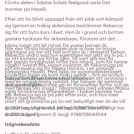
Första delen i Sabine Schulz feelgood-serie Det 
stormar på Hasslö.
Efter att ha blivit uppsagd från sitt jobb och kämpat 
sig igenom en tråkig skilsmässa bestämmer Rebecca 
sig för att byta kurs i livet. Hon är i grund och botten 
ganska tacksam för skilsmässan, förutom att det 
känns tungt att bli ratad. De vuxna barnen är 
När den första höststormen drar in över ön börjar 
upptagna på var sitt håll och hon är i desperat behov 
Rebecca undra vad hon egentligen har gett sig in på. I 
av att komma på fötter igen. Så vart ska hon ta 
det gamla brygghuset hittar hon något, som får henne 
vägen? Svaret blir, något oväntat, en fiskarstuga på 
att intressera sig för husets historia. I en gammal 
blekingska Hasslö. Med hjälp av avgångsvederlaget 
brudkista ligger en bunt tyska sedlar – och en brosch 
från jobbet inleds hennes nya drömliv i 
Sabine Schulz beskriver berättelsen som ett avstamp i 
med en omisskännlig symbol. Hur hänger de samman 
skärgårdsidyllen.
den egna släkthistorien om en försvunnen farfar och de 
med hennes lilla stuga? Tillsammans med vännen Malou 
egna föräldrarnas erfarenheter. I boken blandar hon 
ger Rebecca sig ut på jakt efter svar, och hon inser 
fakta med fantasi.
snart att grannarna på ön vet betydligt mer än de vill 
ge sken av. Vad är det för hemlighet hon plötsligt har 
© 2021 Saga Egmont (Lydbog): 9788728044551
snubblat över?
© 2021 Saga Egmont (E-bog): 9788728044544
Udgivelsesdato