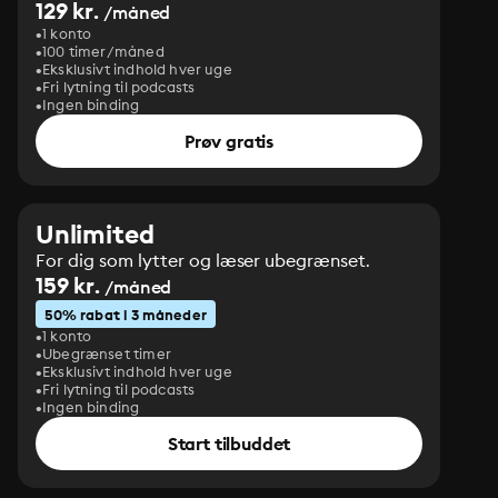
129 kr.
/måned
1 konto
100 timer/måned
Eksklusivt indhold hver uge
Fri lytning til podcasts
Ingen binding
Prøv gratis
Unlimited
For dig som lytter og læser ubegrænset.
159 kr.
/måned
50% rabat i 3 måneder
1 konto
Ubegrænset timer
Eksklusivt indhold hver uge
Fri lytning til podcasts
Ingen binding
Start tilbuddet