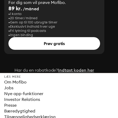
For dig som vil prøve Mofibo.
89 kr.
/måned
1 konto
20 timer/måned
Gem op til 100 ubrugte timer
Eksklusivt indhold hver uge
Fri lytning til podcasts
Ingen binding
Prøv gratis
Har du en rabatkode?
Indtast koden her
LÆS MERE
Om Mofibo
Jobs
Nye app-funktioner
Investor Relations
Presse
Bæredygtighed
Tilgængelighedserklæring