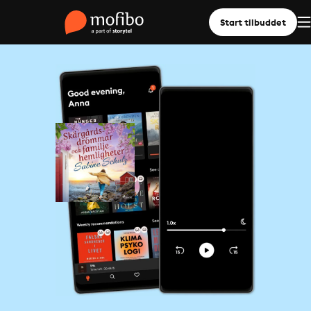
Start tilbuddet