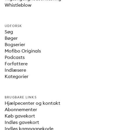
Whistleblow
UDFORSK
Søg
Bøger
Bogserier
Mofibo Originals
Podcasts
Forfattere
Indlæsere
Kategorier
BRUGBARE LINKS
Hjælpecenter og kontakt
Abonnementer
Køb gavekort
Indløs gavekort
Indløs kampagnekode