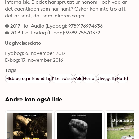
infernalisk. Blodet har sprutat ur honom - och vad är 
det egentligen som har hänt? Oskar kan inte tro att 
det är sant, det som läkaren säger.
© 2017 Hoi Audio (Lydbog): 9789176974636
© 2016 Hoi Förlag (E-bog): 9789175570372
Udgivelsesdato
Lydbog: 6. november 2017
E-bog: 17. november 2016
Tags
Misbrug og mishandling
Plot-twists
Vold
Horror
Uhyggelig
Nutid
Andre kan også lide...