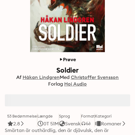
Prøve
Soldier
Af
Håkan Lindgren
Med
Christoffer Svensson
Forlag
Hoi Audio
53 Bedømmelse
Længde
Sprog
Format
Kategori
2.8
0T 51M
Svensk
Romaner
Smärtan är outhärdlig, den är djävulsk, den är 