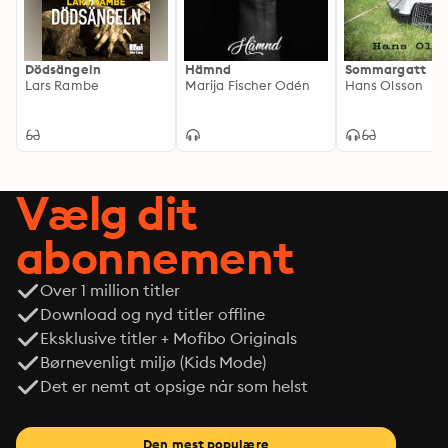
Dödsängeln
Hämnd
Sommargatt
Lars Rambe
Marija Fischer Odén
Hans Olsson
Vælg dit
abonnement
Over 1 million titler
Download og nyd titler offline
Eksklusive titler + Mofibo Originals
Børnevenligt miljø (Kids Mode)
Det er nemt at opsige når som helst
Den mest populære