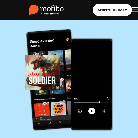
Start tilbuddet