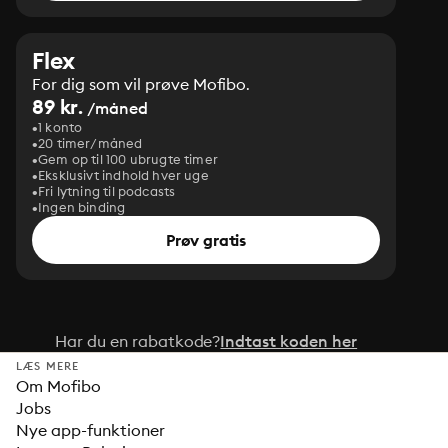
Flex
For dig som vil prøve Mofibo.
89 kr.
/måned
1 konto
20 timer/måned
Gem op til 100 ubrugte timer
Eksklusivt indhold hver uge
Fri lytning til podcasts
Ingen binding
Prøv gratis
Har du en rabatkode?
Indtast koden her
LÆS MERE
Om Mofibo
Jobs
Nye app-funktioner