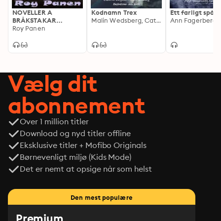
NOVELLER A
Kodnamn Trex
Ett farligt spår
BRÅKSTAKAR
Malin Wedsberg, Catherine Bergman
Beskyddare
Roy Panen
Vælg dit
abonnement
Over 1 million titler
Download og nyd titler offline
Eksklusive titler + Mofibo Originals
Børnevenligt miljø (Kids Mode)
Det er nemt at opsige når som helst
Den mest populære
Premium