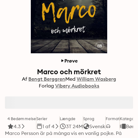
Prøve
Marco och mörkret
Af
Bengt Berggren
Med
William Wasberg
Forlag
Vibery Audiobooks
4 Bedømmelse
Serier
Længde
Sprog
Format
Kategori
4.3
1 af 4
3T 24M
Svensk
Børn
Marco Persson är på många vis en vanlig pojke. På 