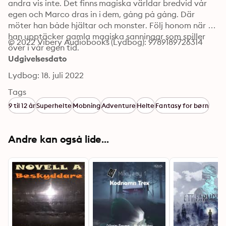
andra vis inte. Det finns magiska världar bredvid vår 
egen och Marco dras in i dem, gång på gång. Där 
möter han både hjältar och monster. Följ honom när 
han upptäcker gamla magiska sanningar som spiller 
© 2022 Vibery Audiobooks (Lydbog): 9789189726314
över i vår egen tid.
Udgivelsesdato
Lydbog: 18. juli 2022
Tags
9 til 12 år
Superhelte
Mobning
Adventure
Helte
Fantasy for børn
Andre kan også lide...