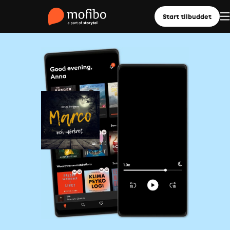
Start tilbuddet