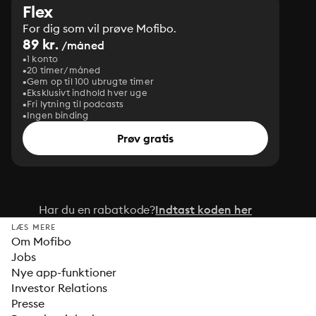
Flex
For dig som vil prøve Mofibo.
89 kr.
/måned
1 konto
20 timer/måned
Gem op til 100 ubrugte timer
Eksklusivt indhold hver uge
Fri lytning til podcasts
Ingen binding
Prøv gratis
Har du en rabatkode?
Indtast koden her
LÆS MERE
Om Mofibo
Jobs
Nye app-funktioner
Investor Relations
Presse