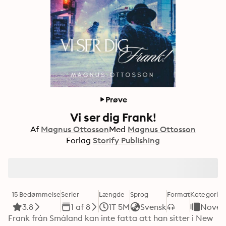
Prøve
Vi ser dig Frank!
Af
Magnus Ottosson
Med
Magnus Ottosson
Forlag
Storify Publishing
15 Bedømmelse
Serier
Længde
Sprog
Format
Kategori
3.8
1 af 8
1T 5M
Svensk
Novell
Frank från Småland kan inte fatta att han sitter i New 