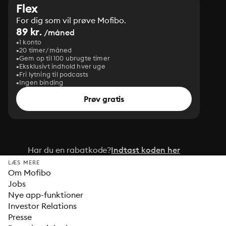
Flex
For dig som vil prøve Mofibo.
89 kr.
/måned
1 konto
20 timer/måned
Gem op til 100 ubrugte timer
Eksklusivt indhold hver uge
Fri lytning til podcasts
Ingen binding
Prøv gratis
Har du en rabatkode?
Indtast koden her
LÆS MERE
Om Mofibo
Jobs
Nye app-funktioner
Investor Relations
Presse