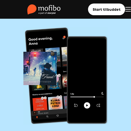
Start tilbuddet