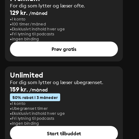
For dig som lytter og læser ofte.
129 kr.
/måned
1 konto
100 timer/måned
Eksklusivt indhold hver uge
Fri lytning til podcasts
Ingen binding
Prøv gratis
Unlimited
For dig som lytter og læser ubegrænset.
159 kr.
/måned
50% rabat i 3 måneder
1 konto
Ubegrænset timer
Eksklusivt indhold hver uge
Fri lytning til podcasts
Ingen binding
Start tilbuddet