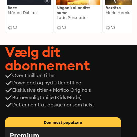
Boet
Någon kallar ditt
Rotröta
Mårten Dahlrot
namn
Maria Hernius
Lotta Persdotter
Vælg dit
abonnement
Over 1 million titler
Download og nyd titler offline
Eksklusive titler + Mofibo Originals
Børnevenligt miljø (Kids Mode)
Det er nemt at opsige når som helst
Den mest populære
Premium