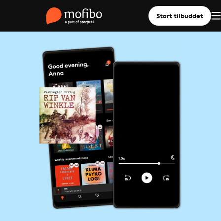
Start tilbuddet