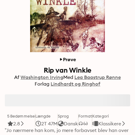
Prøve
Rip van Winkle
Af
Washington Irving
Med
Lea Baastrup Rønne
Forlag
Lindhardt og Ringhof
5 Bedømmelse
Længde
Sprog
Format
Kategori
2.8
2T 47M
Dansk
Klassikere
”Jo nærmere han kom, jo mere forbavset blev han over 