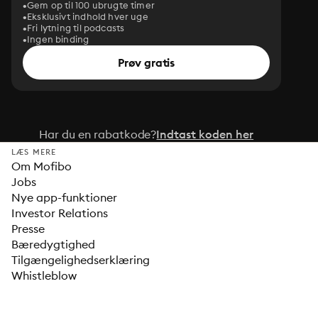
Gem op til 100 ubrugte timer
Eksklusivt indhold hver uge
Fri lytning til podcasts
Ingen binding
Prøv gratis
Har du en rabatkode?
Indtast koden her
LÆS MERE
Om Mofibo
Jobs
Nye app-funktioner
Investor Relations
Presse
Bæredygtighed
Tilgængelighedserklæring
Whistleblow