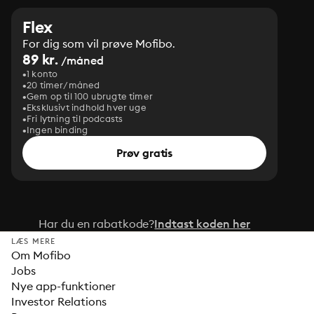
Flex
For dig som vil prøve Mofibo.
89 kr.
/måned
1 konto
20 timer/måned
Gem op til 100 ubrugte timer
Eksklusivt indhold hver uge
Fri lytning til podcasts
Ingen binding
Prøv gratis
Har du en rabatkode?
Indtast koden her
LÆS MERE
Om Mofibo
Jobs
Nye app-funktioner
Investor Relations