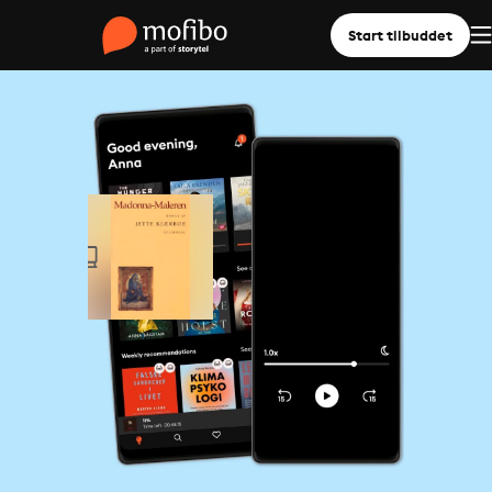
Start tilbuddet