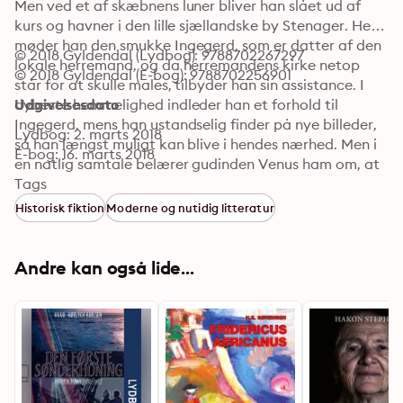
Men ved et af skæbnens luner bliver han slået ud af 
kurs og havner i den lille sjællandske by Stenager. Her 
møder han den smukke Ingegerd, som er datter af den 
© 2018 Gyldendal (Lydbog): 9788702267297
lokale herremand, og da herremandens kirke netop 
© 2018 Gyldendal (E-bog): 9788702256901
står for at skulle males, tilbyder han sin assistance. I 
dybeste hemmelighed indleder han et forhold til 
Udgivelsesdato
Ingegerd, mens han ustandselig finder på nye billeder, 
Lydbog: 2. marts 2018
så han længst muligt kan blive i hendes nærhed. Men i 
E-bog: 16. marts 2018
en natlig samtale belærer gudinden Venus ham om, at 
det ikke er så lige til at forene kunsten og kærligheden.
Tags
Historisk fiktion
Moderne og nutidig litteratur
Andre kan også lide...