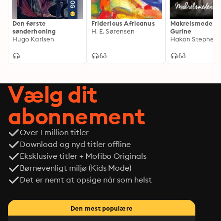
Den første
Fridericus Africanus
Makrelsmedens
sønderhoning
H. E. Sørensen
Gurine
Hugo Karlsen
Hakon Stephen
Vælg dit
abonnement
Over 1 million titler
Download og nyd titler offline
Eksklusive titler + Mofibo Originals
Børnevenligt miljø (Kids Mode)
Det er nemt at opsige når som helst
Den mest populære