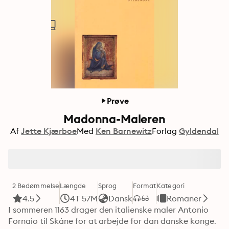
Prøve
Madonna-Maleren
Af
Jette Kjærboe
Med
Ken Barnewitz
Forlag
Gyldendal
2 Bedømmelse
Længde
Sprog
Format
Kategori
4.5
4T 57M
Dansk
Romaner
I sommeren 1163 drager den italienske maler Antonio 
Fornaio til Skåne for at arbejde for dan danske konge. 