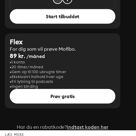
Start tilbuddet
Flex
For dig som vil prøve Mofibo.
89 kr.
/måned
1 konto
20 timer/måned
Gem op til 100 ubrugte timer
Eksklusivt indhold hver uge
Fri lytning til podcasts
Ingen binding
Prøv gratis
Har du en rabatkode?
Indtast koden her
LÆS MERE