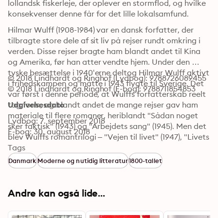
lollandsk fiskerleje, der oplever en stormflod, og hvilke 
konsekvenser denne får for det lille lokalsamfund.
Hilmar Wulff (1908-1984) var en dansk forfatter, der 
tilbragte store dele af sit liv på rejser rundt omkring i 
verden. Disse rejser bragte ham blandt andet til Kina 
og Amerika, før han atter vendte hjem. Under den 
tyske besættelse i 1940‘erne deltog Hilmar Wulff aktivt 
© 2018 Lindhardt og Ringhof (Lydbog): 9788726089455
i frihedskampen og måtte i 1943 flygte til Sverige. Det 
© 2018 Lindhardt og Ringhof (E-bog): 9788711854853
var først i denne periode, at Wulffs forfatterskab reelt 
tog form, og blandt andet de mange rejser gav ham 
Udgivelsesdato
materiale til flere romaner, heriblandt "Sådan noget 
Lydbog: 7. september 2018
sker faktisk" (1943) og "Arbejdets sang" (1945). Men det 
E-bog: 30. august 2018
blev Wulffs romantrilogi – "Vejen til livet" (1947), "Livets 
brød" (1948) og "Forjættelsens dag" (1949) – der blev 
Tags
hans rigtige gennembrud og som til stadighed regnes 
Danmark
Moderne og nutidig litteratur
1800-tallet
som hans største litterære bedrift. I 1968-1971 var Wulff 
medlem af Forfatterforeningen og blev i 1974 
æresmedlem. Han modtog i 1950 Kollegernes ærespris, 
Andre kan også lide...
i 1952 modtog han Nexøprisen og i 1982 modtog hans 
LOs kulturpris.