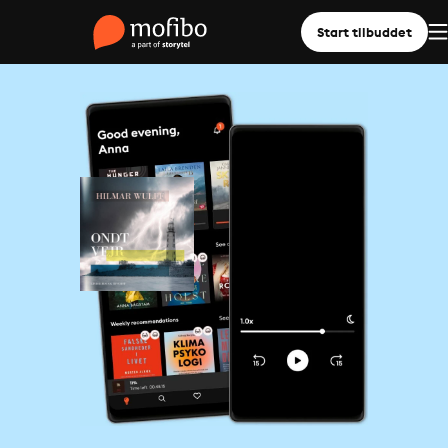
Start tilbuddet