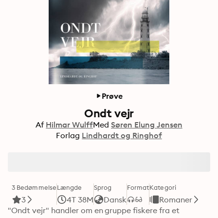
Prøve
Ondt vejr
Af
Hilmar Wulff
Med
Søren Elung Jensen
Forlag
Lindhardt og Ringhof
3 Bedømmelse
Længde
Sprog
Format
Kategori
3
4T 38M
Dansk
Romaner
"Ondt vejr" handler om en gruppe fiskere fra et 