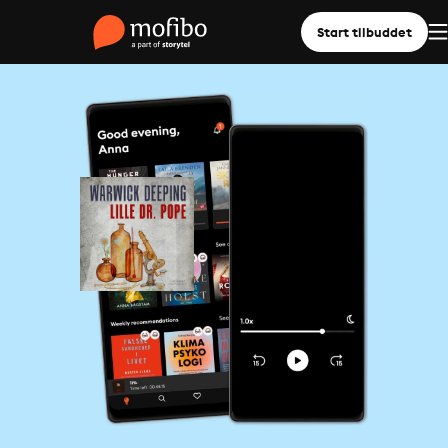
Start tilbuddet