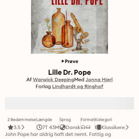
Prøve
Lille Dr. Pope
Af
Warwick Deeping
Med
Jonna Hjerl
Forlag
Lindhardt og Ringhof
2 Bedømmelse
Længde
Sprog
Format
Kategori
3.5
7T 43M
Dansk
Klassikere
John Pope har aldrig haft det nemt. Fattig og 