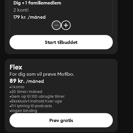
Dig + 1 familiemedlem
2 konti
179 kr. /måned
Start tilbuddet
Flex
For dig som vil prøve Mofibo.
89 kr.
/måned
1 konto
20 timer/måned
Gem op til 100 ubrugte timer
Eksklusivt indhold hver uge
Fri lytning til podcasts
Ingen binding
Prøv gratis