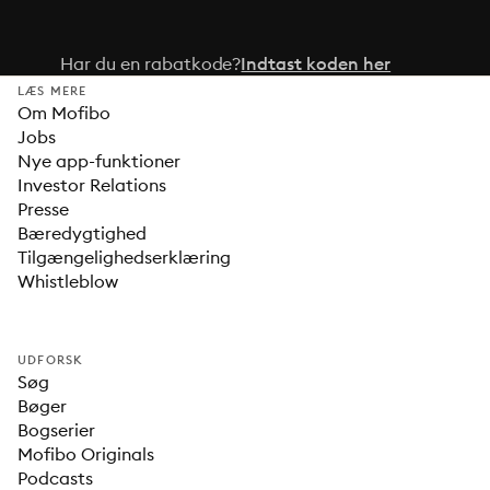
Har du en rabatkode?
Indtast koden her
LÆS MERE
Om Mofibo
Jobs
Nye app-funktioner
Investor Relations
Presse
Bæredygtighed
Tilgængelighedserklæring
Whistleblow
UDFORSK
Søg
Bøger
Bogserier
Mofibo Originals
Podcasts