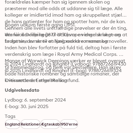
forældreløs kæmper han sig igennem skolen og 
præsterer mod alle odds at uddanne sig til læge. Alle 
kolleger er imidlertid imod ham og skruppelløst stjæler 
de hans patienter for ham og spotter ham, når de kan. 
Bogen udkom første gang i 1951.
Gennem alle livets uretfærdige prøvelser er der én ting, 
der får den lille læge til at kæmpe videre: ønsket om at 
Warwick Deeping (1877-1950) var en engelsk læge og 
bruge sine evner til at hjælpe andre mennesker.
forfatter, der skrev en lang række romaner og noveller. 
Inden han blev forfatter på fuld tid, deltog han i første 
verdenskrig som læge i Royal Army Medical Corps. 
Mange af Warwick Deepings værker er blevet oversat 
© 2024 Lindhardt og Ringhof (Lydbog): 9788726619430
til fremmedsprog, og flere var bestsellere. Han skrev 
© 2025 Lindhardt og Ringhof (E-bog): 9788726619324
både historiske romaner og samtidige romaner, der 
kritiserede det engelske samfund.
Oversættere: Esther Malling
Udgivelsesdato
Lydbog: 6. september 2024
E-bog: 30. juni 2025
Tags
England
Relationer
Ægteskab
1950'erne