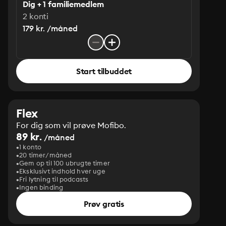
Dig + 1 familiemedlem
2 konti
179 kr. /måned
Start tilbuddet
Flex
For dig som vil prøve Mofibo.
89 kr.
/måned
1 konto
20 timer/måned
Gem op til 100 ubrugte timer
Eksklusivt indhold hver uge
Fri lytning til podcasts
Ingen binding
Prøv gratis