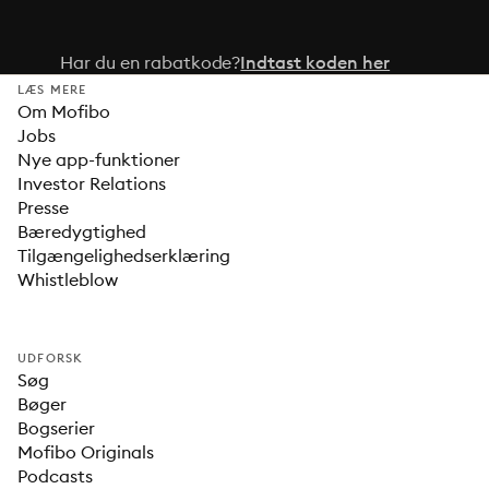
Har du en rabatkode?
Indtast koden her
LÆS MERE
Om Mofibo
Jobs
Nye app-funktioner
Investor Relations
Presse
Bæredygtighed
Tilgængelighedserklæring
Whistleblow
UDFORSK
Søg
Bøger
Bogserier
Mofibo Originals
Podcasts