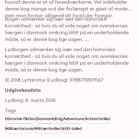
hvoraf denne er et af hovedværkerne. Vel indeholder 
denne bog mange ord der forlængst er gået af mode, 
men man forstår alligevel alt hvad der foregår. 

Bogen udmærker sig især ved den historiske 
korrekthed - så hvis du vil vide noget om svenskernes 
hærgen i danmark omkring 1659 på en underholdende 
måde, så er denne bog lige sagen. 

Lydbogen udmærker sig især ved den historiske 
korrekthed - så hvis du vil vide noget om svenskernes 
hærgen i danmark omkring 1659 på en underholdende 
måde, så er denne bog lige sagen.
© 2018 Lytteratur (Lydbog): 9788771897067
Udgivelsesdato
Lydbog: 8. marts 2018
Tags
Historisk fiktion
Danmark
Krig
Adventure
Actionthriller
Militærhistorie
Militærthriller
1600-tallet