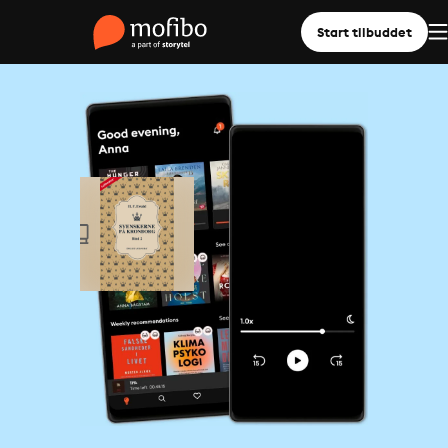
Start tilbuddet