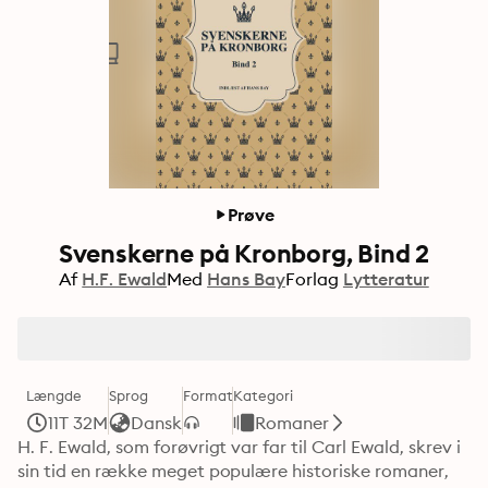
Prøve
Svenskerne på Kronborg, Bind 2
Af
H.F. Ewald
Med
Hans Bay
Forlag
Lytteratur
Længde
Sprog
Format
Kategori
11T 32M
Dansk
Romaner
H. F. Ewald, som forøvrigt var far til Carl Ewald, skrev i 
sin tid en række meget populære historiske romaner, 