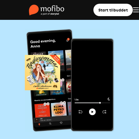
Start tilbuddet