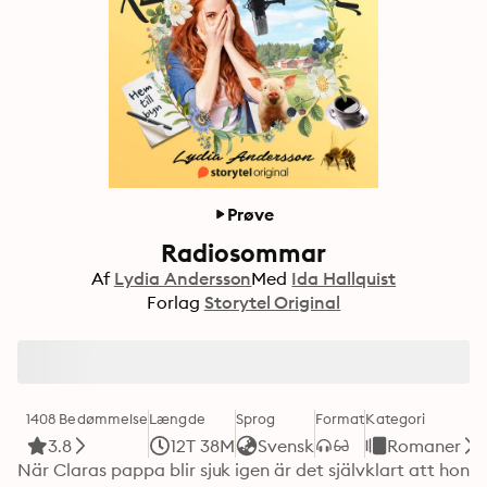
Prøve
Radiosommar
Af
Lydia Andersson
Med
Ida Hallquist
Forlag
Storytel Original
1408 Bedømmelse
Længde
Sprog
Format
Kategori
3.8
12T 38M
Svensk
Romaner
När Claras pappa blir sjuk igen är det självklart att hon 