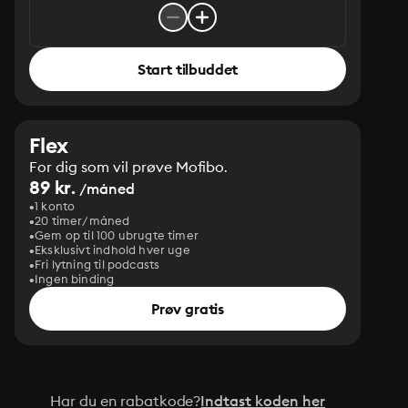
Start tilbuddet
Flex
For dig som vil prøve Mofibo.
89 kr.
/måned
1 konto
20 timer/måned
Gem op til 100 ubrugte timer
Eksklusivt indhold hver uge
Fri lytning til podcasts
Ingen binding
Prøv gratis
Har du en rabatkode?
Indtast koden her