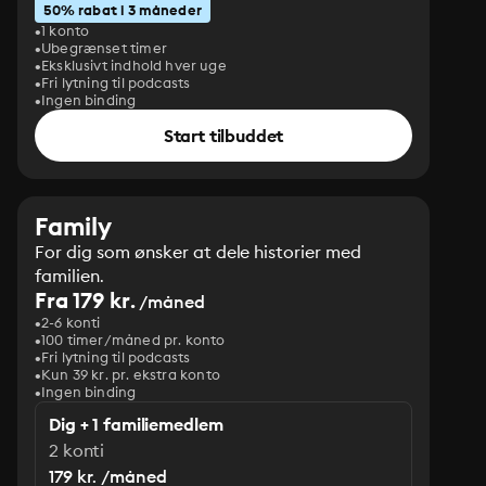
50% rabat i 3 måneder
1 konto
Ubegrænset timer
Eksklusivt indhold hver uge
Fri lytning til podcasts
Ingen binding
Start tilbuddet
Family
For dig som ønsker at dele historier med
familien.
Fra 179 kr.
/måned
2-6 konti
100 timer/måned pr. konto
Fri lytning til podcasts
Kun 39 kr. pr. ekstra konto
Ingen binding
Dig + 1 familiemedlem
2 konti
179 kr. /måned