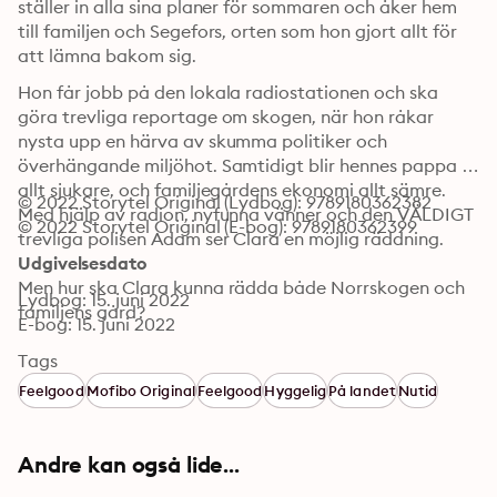
ställer in alla sina planer för sommaren och åker hem 
till familjen och Segefors, orten som hon gjort allt för 
att lämna bakom sig.
Hon får jobb på den lokala radiostationen och ska 
göra trevliga reportage om skogen, när hon råkar 
nysta upp en härva av skumma politiker och 
överhängande miljöhot. Samtidigt blir hennes pappa 
allt sjukare, och familjegårdens ekonomi allt sämre. 
© 2022 Storytel Original (Lydbog): 9789180362382
Med hjälp av radion, nyfunna vänner och den VÄLDIGT 
© 2022 Storytel Original (E-bog): 9789180362399
trevliga polisen Adam ser Clara en möjlig räddning. 

Udgivelsesdato
Men hur ska Clara kunna rädda både Norrskogen och 
Lydbog: 15. juni 2022
familjens gård?

E-bog: 15. juni 2022
RADIOSOMMAR är en varm feelgood, skriven av 
Tags
romandebuterande Lydia Andersson.
Feelgood
Mofibo Original
Feelgood
Hyggelig
På landet
Nutid
Andre kan også lide...