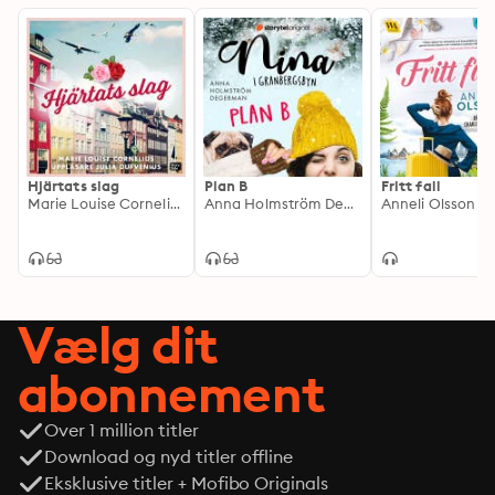
Hjärtats slag
Plan B
Fritt fall
Marie Louise Cornelius
Anna Holmström Degerman
Anneli Olsson
Vælg dit
abonnement
Over 1 million titler
Download og nyd titler offline
Eksklusive titler + Mofibo Originals