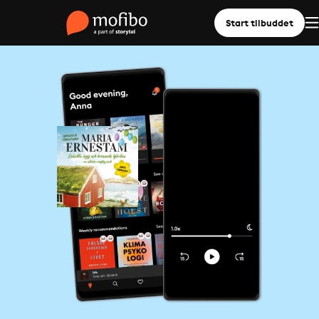
Start tilbuddet