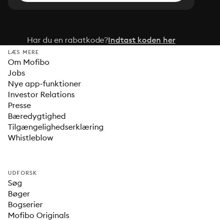
Har du en rabatkode?
Indtast koden her
LÆS MERE
Om Mofibo
Jobs
Nye app-funktioner
Investor Relations
Presse
Bæredygtighed
Tilgængelighedserklæring
Whistleblow
UDFORSK
Søg
Bøger
Bogserier
Mofibo Originals