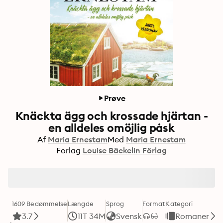
Prøve
Knäckta ägg och krossade hjärtan -
en alldeles omöjlig påsk
Af
Maria Ernestam
Med
Maria Ernestam
Forlag
Louise Bäckelin Förlag
1609 Bedømmelse
Længde
Sprog
Format
Kategori
3.7
11T 34M
Svensk
Romaner