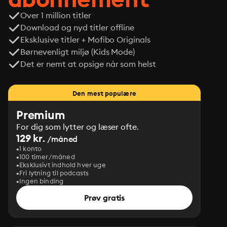
Over 1 million titler
Download og nyd titler offline
Eksklusive titler + Mofibo Originals
Børnevenligt miljø (Kids Mode)
Det er nemt at opsige når som helst
Den mest populære
Premium
For dig som lytter og læser ofte.
129 kr.
/måned
1 konto
100 timer/måned
Eksklusivt indhold hver uge
Fri lytning til podcasts
Ingen binding
Prøv gratis