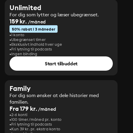
Unlimited
For dig som lytter og læser ubegrænset.
159 kr.
/måned
50% rabat i 3 måneder
1 konto
Ubegrænset timer
Eksklusivt indhold hver uge
Fri lytning til podcasts
Ingen binding
Start tilbuddet
Family
For dig som ønsker at dele historier med
familien.
Fra 179 kr.
/måned
2-6 konti
100 timer/måned pr. konto
Fri lytning til podcasts
Kun 39 kr. pr. ekstra konto