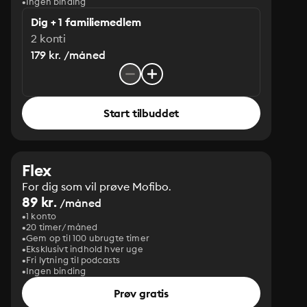
Ingen binding
Dig + 1 familiemedlem
2 konti
179 kr. /måned
Start tilbuddet
Flex
For dig som vil prøve Mofibo.
89 kr.
/måned
1 konto
20 timer/måned
Gem op til 100 ubrugte timer
Eksklusivt indhold hver uge
Fri lytning til podcasts
Ingen binding
Prøv gratis