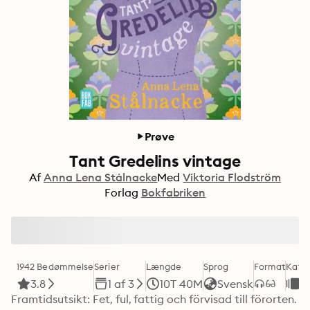
Prøve
Tant Gredelins vintage
Af
Anna Lena Stålnacke
Med
Viktoria Flodström
Forlag
Bokfabriken
1942 Bedømmelse
Serier
Længde
Sprog
Format
Kateg
3.8
1 af 3
10T 40M
Svensk
R
Framtidsutsikt: Fet, ful, fattig och förvisad till förorten.