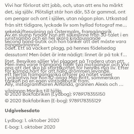
Vivi har förlorat sitt jobb, och, utan att ens ha märkt 
det, sig själv. Plötsligt står hon där, 53 år gammal, ont 
om pengar och ont i själen, utan någon plan. Utkastad 
från sitt tidigare, lyckade liv som hyllad fotograf med 
sekelskiftesvåning på Östermalm, framgångsrik 
Av en slump fyndar hon ett silkeslinne från 30-talet i en 
juristsambo och en hel skara kindpussande 
second hand-butik och hon tänker att det måste vara 
mingelväninnor.
ödet. Ett så vackert plagg, på hennes födelsedag 
dessutom! Men ödet är inte nådigt: linnet är på tok för 
litet. Besviken säljer Vivi plagget på Tradera utan att 
Men med varje framgång följer två motgångar och Vivi 
ana att det ska bli startskottet för hennes nya liv. Efter 
får kämpa hårt för att hålla drömmen levande. 
ett flertal framgångsrika affärer på nätet växer 
Lyckligtvis har hon 82-åriga Maj-Britt, sömmerskan 
tanken på en egen vintagebutik fram.
Ally, instagrammaren Amanda, grannen Alexis och 
väninnan Marika till hjälp.
© 2020 Bokfabriken (Lydbog): 9789178355150
© 2020 Bokfabriken (E-bog): 9789178355129
Udgivelsesdato
Lydbog: 1. oktober 2020
E-bog: 1. oktober 2020