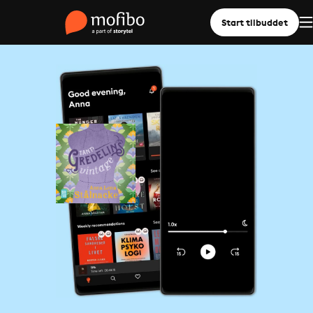
Start tilbuddet