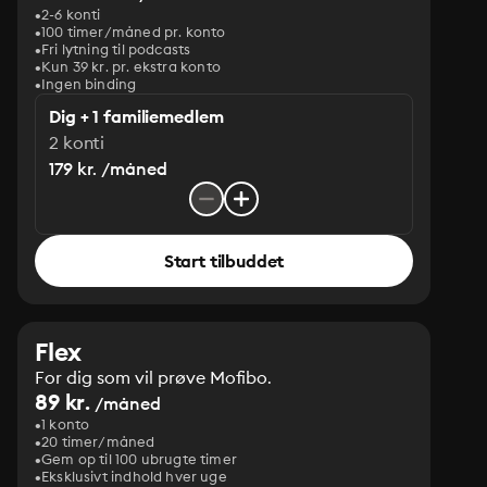
2-6 konti
100 timer/måned pr. konto
Fri lytning til podcasts
Kun 39 kr. pr. ekstra konto
Ingen binding
Dig + 1 familiemedlem
2 konti
179 kr. /måned
Start tilbuddet
Flex
For dig som vil prøve Mofibo.
89 kr.
/måned
1 konto
20 timer/måned
Gem op til 100 ubrugte timer
Eksklusivt indhold hver uge