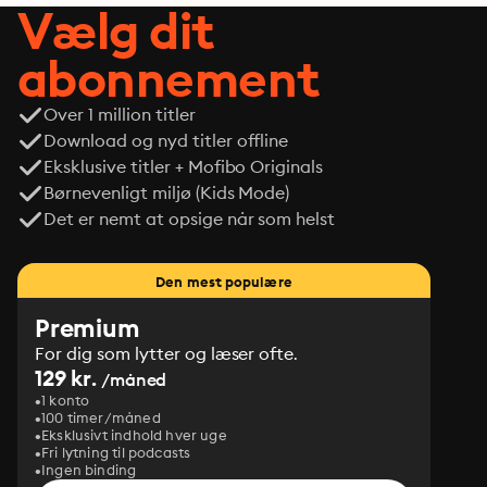
Vælg dit
abonnement
Over 1 million titler
Download og nyd titler offline
Eksklusive titler + Mofibo Originals
Børnevenligt miljø (Kids Mode)
Det er nemt at opsige når som helst
Den mest populære
Premium
For dig som lytter og læser ofte.
129 kr.
/måned
1 konto
100 timer/måned
Eksklusivt indhold hver uge
Fri lytning til podcasts
Ingen binding