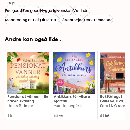
Tags
Feelgood
Feelgood
Hyggelig
Venskab
Veninder
Moderne og nutidig litteratur
Håndarbejde
Underholdende
Andre kan også lide...
Pensionat vänner – En
Antikkurs för vilsna
Bokförlaget
naken skåning
hjärtan
Gyllendufva
Helen Billinger
Åsa Hallengård