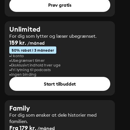
Prøv gratis
Unlimited
For dig som lytter og læser ubegrænset.
159 kr.
/måned
50% rabat i 3 måneder
1 konto
Ubegrænset timer
Eksklusivt indhold hver uge
Fri lytning til podcasts
Ingen binding
Start tilbuddet
Family
For dig som ønsker at dele historier med
familien.
Fra 179 kr.
/måned