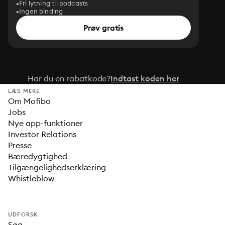
Fri lytning til podcasts
Ingen binding
Prøv gratis
Har du en rabatkode?
Indtast koden her
LÆS MERE
Om Mofibo
Jobs
Nye app-funktioner
Investor Relations
Presse
Bæredygtighed
Tilgængelighedserklæring
Whistleblow
UDFORSK
Søg