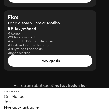
Flex
For dig som vil prøve Mofibo.
89 kr.
/måned
1 konto
20 timer/måned
Gem op til 100 ubrugte timer
Eksklusivt indhold hver uge
Fri lytning til podcasts
Ingen binding
Prøv gratis
Har du en rabatkode?
Indtast koden her
LÆS MERE
Om Mofibo
Jobs
Nye app-funktioner