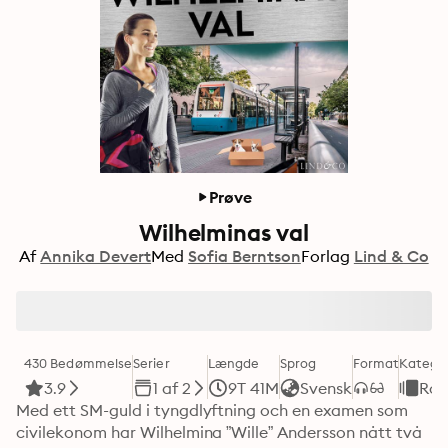
Prøve
Wilhelminas val
Af
Annika Devert
Med
Sofia Berntson
Forlag
Lind & Co
430 Bedømmelse
Serier
Længde
Sprog
Format
Kategor
3.9
1 af 2
9T 41M
Svensk
Ro
Med ett SM-guld i tyngdlyftning och en examen som 
civilekonom har Wilhelmina ”Wille” Andersson nått två 