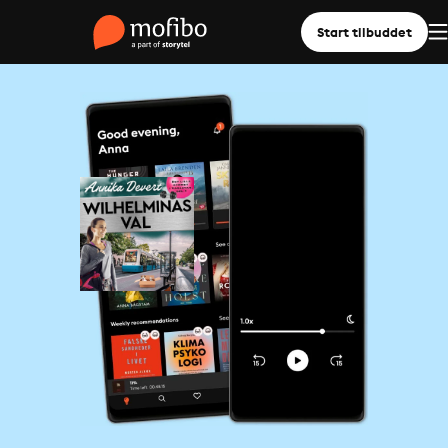
Start tilbuddet