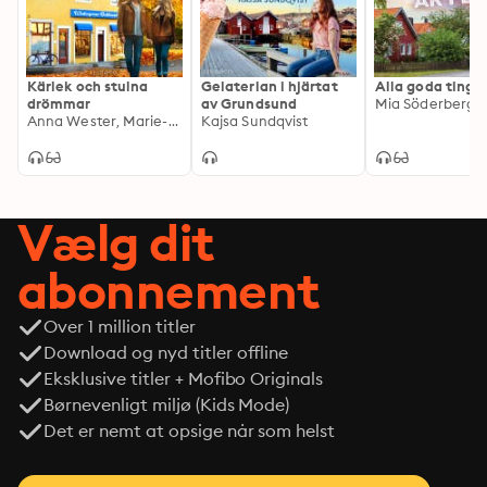
Kärlek och stulna
Gelaterian i hjärtat
Alla goda ting 
drömmar
av Grundsund
Mia Söderberg
Anna Wester, Marie-Louise Kanon
Kajsa Sundqvist
Vælg dit
abonnement
Over 1 million titler
Download og nyd titler offline
Eksklusive titler + Mofibo Originals
Børnevenligt miljø (Kids Mode)
Det er nemt at opsige når som helst