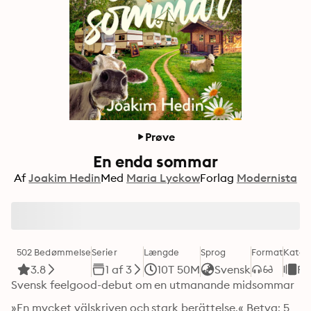
Prøve
En enda sommar
Af
Joakim Hedin
Med
Maria Lyckow
Forlag
Modernista
502 Bedømmelse
Serier
Længde
Sprog
Format
Kateg
3.8
1 af 3
10T 50M
Svensk
Ro
Svensk feelgood-debut om en utmanande midsommar
»En mycket välskriven och stark berättelse.« Betyg: 5 