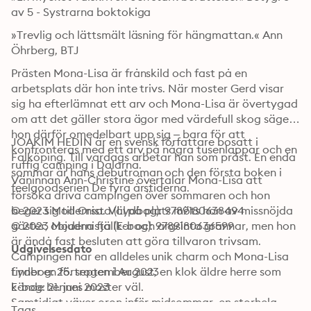
av 5 - Systrarna boktokiga
»Trevlig och lättsmält läsning för hängmattan.« Ann 
Öhrberg, BTJ
Prästen Mona-Lisa är frånskild och fast på en 
arbetsplats där hon inte trivs. När moster Gerd visar 
sig ha efterlämnat ett arv och Mona-Lisa är övertygad 
om att det gäller stora ägor med värdefull skog säger 
hon därför omedelbart upp sig – bara för att 
JOAKIM HEDIN är en svensk författare bosatt i 
konfronteras med ett arv på några tusenlappar och en 
Falköping. Till vardags arbetar han som präst. En enda 
ruffig camping i Dalarna.

sommar är hans debutroman och den första boken i 
Väninnan Ann-Christine övertalar Mona-Lisa att 
feelgoodserien De fyra årstiderna.
försöka driva campingen över sommaren och hon 
beger sig till Orsa. Väl på plats möts hon av missnöjda 
© 2023 Modernista (Lydbog): 9789180638494
gäster, objudna fjällkor och argsinta grannar, men hon 
© 2023 Modernista (E-bog): 9789180636599
är ändå fast besluten att göra tillvaron trivsam. 
Udgivelsesdato
Campingen har en alldeles unik charm och Mona-Lisa 
finner en förtrogen i August, en klok äldre herre som 
Lydbog: 25. september 2023
kände hennes moster väl.

E-bog: 21. juni 2023
Samtidigt växer oron inför midsommar, en storhelg 
Tags