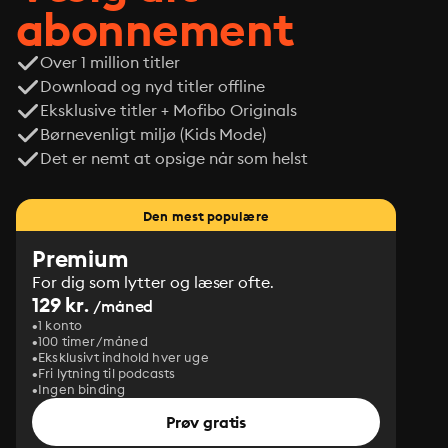
abonnement
Over 1 million titler
Download og nyd titler offline
Eksklusive titler + Mofibo Originals
Børnevenligt miljø (Kids Mode)
Det er nemt at opsige når som helst
Den mest populære
Premium
For dig som lytter og læser ofte.
129 kr.
/måned
1 konto
100 timer/måned
Eksklusivt indhold hver uge
Fri lytning til podcasts
Ingen binding
Prøv gratis