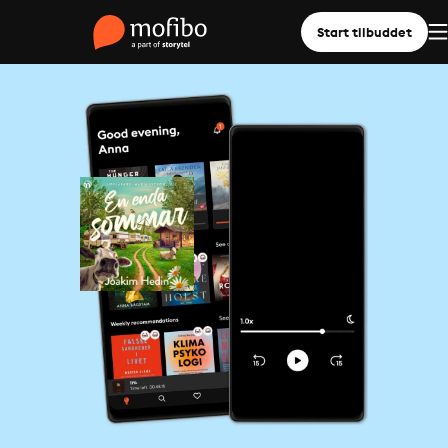
Start tilbuddet