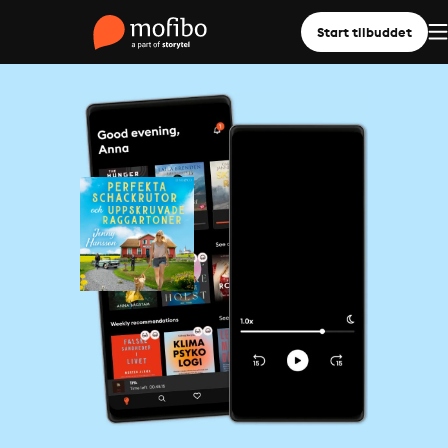
Start tilbuddet