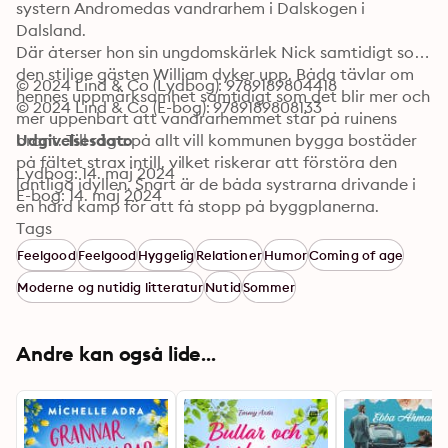
systern Andromedas vandrarhem i Dalskogen i 
Dalsland.

Där återser hon sin ungdomskärlek Nick samtidigt som 
den stilige gästen William dyker upp. Båda tävlar om 
© 2024 Lind & Co (Lydbog): 9789189804418
hennes uppmärksamhet samtidigt som det blir mer och 
© 2024 Lind & Co (E-bog): 9789189808133
mer uppenbart att vandrarhemmet står på ruinens 
brant. Till råga på allt vill kommunen bygga bostäder 
Udgivelsesdato
på fältet strax intill, vilket riskerar att förstöra den 
Lydbog: 14. maj 2024
lantliga idyllen. Snart är de båda systrarna drivande i 
E-bog: 14. maj 2024
en hård kamp för att få stopp på byggplanerna. 
Kommer de lyckas? Och kommer någon av männen till 
Tags
slut vinna Lisas gunst?

Feelgood
Feelgood
Hyggelig
Relationer
Humor
Coming of age
”Perfekta schackrutor och uppskruvade raggartoner” 
Moderne og nutidig litteratur
Nutid
Sommer
är den första delen i serien om människorna i 
Dalskogen.
Andre kan også lide...