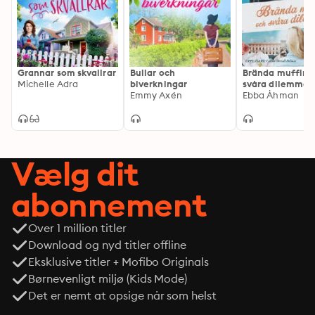
Grannar som skvallrar
Bullar och
Brända muffins
Michelle Adra
biverkningar
svåra dilemman
Emmy Axén
Ebba Åhman
Vælg dit
abonnement
Over 1 million titler
Download og nyd titler offline
Eksklusive titler + Mofibo Originals
Børnevenligt miljø (Kids Mode)
Det er nemt at opsige når som helst