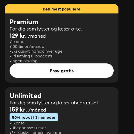
Den mest populære
Premium
For dig som lytter og læser ofte.
129 kr.
/måned
1 konto
100 timer/måned
Eksklusivt indhold hver uge
Fri lytning til podcasts
Ingen binding
Prøv gratis
Unlimited
For dig som lytter og læser ubegrænset.
159 kr.
/måned
50% rabat i 3 måneder
1 konto
Ubegrænset timer
Eksklusivt indhold hver uge