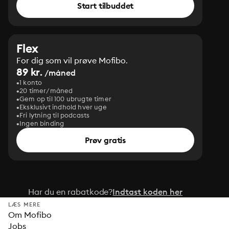
Start tilbuddet
Flex
For dig som vil prøve Mofibo.
89 kr.
/måned
1 konto
20 timer/måned
Gem op til 100 ubrugte timer
Eksklusivt indhold hver uge
Fri lytning til podcasts
Ingen binding
Prøv gratis
Har du en rabatkode?
Indtast koden her
LÆS MERE
Om Mofibo
Jobs