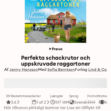
Prøve
Perfekta schackrutor och
uppskruvade raggartoner
Af
Jenny Hansson
Med
Sofia Berntson
Forlag
Lind & Co
319 Bedømmelse
Serier
Længde
Sprog
Format
Kategor
3.6
1 af 2
10T 16M
Svensk
Ro
När tillvaron plötsligt kantrar tar Lisa sin tillflykt till 