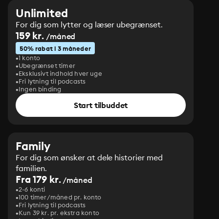
Unlimited
For dig som lytter og læser ubegrænset.
159 kr.
/måned
50% rabat i 3 måneder
1 konto
Ubegrænset timer
Eksklusivt indhold hver uge
Fri lytning til podcasts
Ingen binding
Start tilbuddet
Family
For dig som ønsker at dele historier med
familien.
Fra 179 kr.
/måned
2-6 konti
100 timer/måned pr. konto
Fri lytning til podcasts
Kun 39 kr. pr. ekstra konto