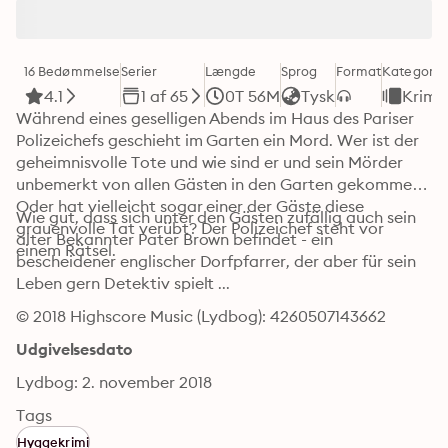
16 Bedømmelse
Serier
Længde
Sprog
Format
Kategori
4.1
1 af 65
0T 56M
Tysk
Krimi
Während eines geselligen Abends im Haus des Pariser 
Polizeichefs geschieht im Garten ein Mord. Wer ist der 
geheimnisvolle Tote und wie sind er und sein Mörder 
unbemerkt von allen Gästen in den Garten gekommen? 
Oder hat vielleicht sogar einer der Gäste diese 
Wie gut, dass sich unter den Gästen zufällig auch sein 
grauenvolle Tat verübt? Der Polizeichef steht vor 
alter Bekannter Pater Brown befindet - ein 
einem Rätsel. 
bescheidener englischer Dorfpfarrer, der aber für sein 
Leben gern Detektiv spielt ...
© 2018 Highscore Music (Lydbog): 4260507143662
Udgivelsesdato
Lydbog: 2. november 2018
Tags
Hyggekrimi