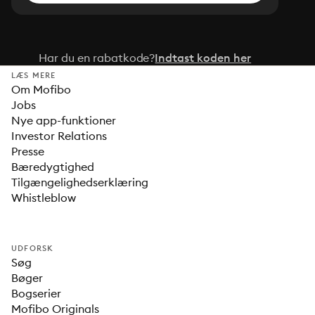
Har du en rabatkode?
Indtast koden her
LÆS MERE
Om Mofibo
Jobs
Nye app-funktioner
Investor Relations
Presse
Bæredygtighed
Tilgængelighedserklæring
Whistleblow
UDFORSK
Søg
Bøger
Bogserier
Mofibo Originals