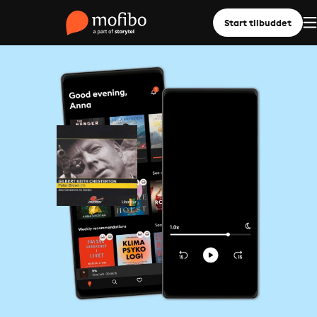
Start tilbuddet