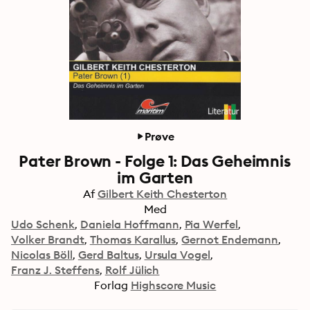
Prøve
Pater Brown - Folge 1: Das Geheimnis
im Garten
Af
Gilbert Keith Chesterton
Med
Udo Schenk
Daniela Hoffmann
Pia Werfel
Volker Brandt
Thomas Karallus
Gernot Endemann
Nicolas Böll
Gerd Baltus
Ursula Vogel
Franz J. Steffens
Rolf Jülich
Forlag
Highscore Music