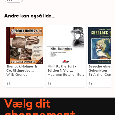
Andre kan også lide...
Sherlock Holmes &
Mimi Rutherfurt -
Besuche eines
Co, Ultimative
Edition 1: Vier
Gehenkten
Sammlung Volume 5
Willis Grandt
Spannende
Maureen Butcher, Ben Sachtleben, Ellen B. Crown
(ungekürzt)
Kriminalhörspiele
Vælg dit
abonnement