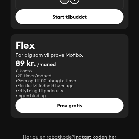
Start tilbuddet
Flex
For dig som vil prøve Mofibo.
89 kr.
/måned
1 konto
20 timer/måned
Gem op til 100 ubrugte timer
Eksklusivt indhold hver uge
Fri lytning til podcasts
Ingen binding
Prøv gratis
Har du en rabatkode?
Indtast koden her