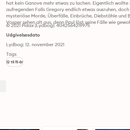
hat kein Ganove mehr etwas zu lachen. Eigentlich wollte s
aufregenden Falls Gregory endlich etwas ausruhen, doch 
mysteriöse Morde, Überfälle, Einbrüche, Diebstähle und B
Vosper sehen alt aus, denn Paul löst seine Fälle wie gewo
© 2021 Pidax (Lydbog): 4042564219975
Udgivelsesdato
Lydbog: 12. november 2021
Tags
12 til 15 år