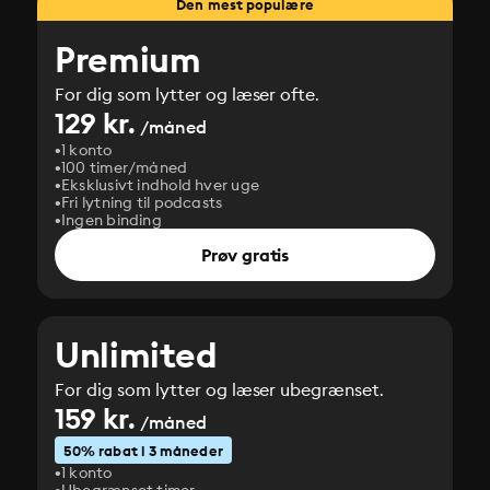
Den mest populære
Premium
For dig som lytter og læser ofte.
129 kr.
/måned
1 konto
100 timer/måned
Eksklusivt indhold hver uge
Fri lytning til podcasts
Ingen binding
Prøv gratis
Unlimited
For dig som lytter og læser ubegrænset.
159 kr.
/måned
50% rabat i 3 måneder
1 konto