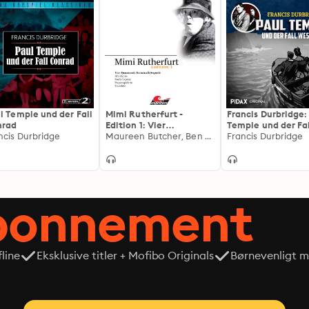
l Temple und der Fall
Mimi Rutherfurt -
Francis Durbridge:
nrad
Edition 1: Vier
Temple und der Fal
ncis Durbridge
Spannende
Maureen Butcher, Ben Sachtleben, Ellen B. Crown
Westfield
Francis Durbridge
Kriminalhörspiele
abonnement
line
Eksklusive titler + Mofibo Originals
Børnevenligt mi