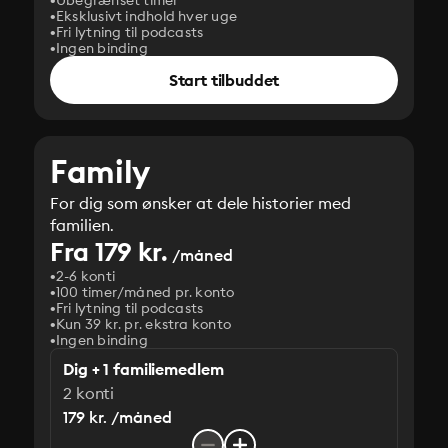
Ubegrænset timer
Eksklusivt indhold hver uge
Fri lytning til podcasts
Ingen binding
Start tilbuddet
Family
For dig som ønsker at dele historier med
familien.
Fra 179 kr.
/måned
2-6 konti
100 timer/måned pr. konto
Fri lytning til podcasts
Kun 39 kr. pr. ekstra konto
Ingen binding
Dig + 1 familiemedlem
2 konti
179 kr. /måned