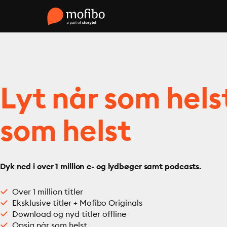
Lyt når som hels
som helst
Dyk ned i over 1 million e- og lydbøger samt podcasts.
Over 1 million titler
Eksklusive titler + Mofibo Originals
Download og nyd titler offline
Opsig når som helst