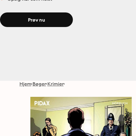
Prøv nu
Hjem
Bøger
Krimier