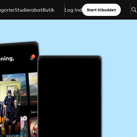
gorier
Studierabat
Butik
Log Ind
Start tilbuddet