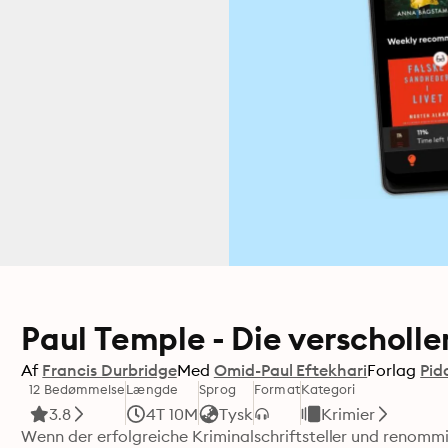
Paul Temple - Die verscholle
Af
Francis Durbridge
Med
Omid-Paul Eftekhari
Forlag
Pid
12 Bedømmelse
Længde
Sprog
Format
Kategori
3.8
4T 10M
Tysk
Krimier
Wenn der erfolgreiche Kriminalschriftsteller und renommi