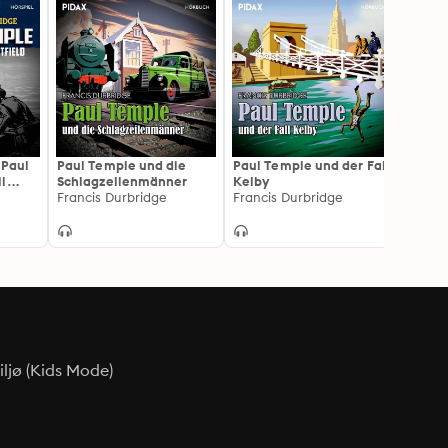
 Paul
Paul Temple und die
Paul Temple und der Fall
Marga
l
Schlagzeilenmänner
Kelby
Folge 
Francis Durbridge
Francis Durbridge
der M
Ascan
ljø (Kids Mode)