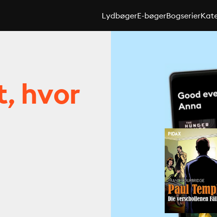
Lydbøger
E-bøger
Bogserier
Kate
t, hvor