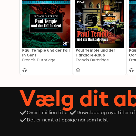
Paul Temple und der Fall
Paul Temple und der
Pau
in Genf
Harkdale-Raub
Co
Francis Durbridge
Francis Durbridge
Fra
Vælg dit 
Over 1 million titler
Download og nyd titler off
Det er nemt at opsige når som helst