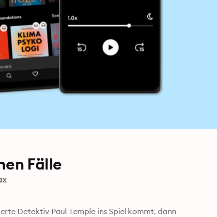
nen Fälle
ax
erte Detektiv Paul Temple ins Spiel kommt, dann 