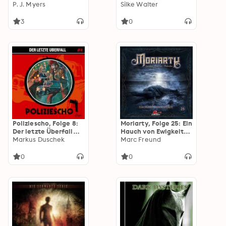
11: Der Ghul
P. J. Myers
Englischen Viertel
Silke Walter
(ungekürzt)
3
0
Poliziescho, Folge 8:
Moriarty, Folge 25: Ein
Der letzte Überfall
Hauch von Ewigkeit
(ungekürzt)
Markus Duschek
(ungekürzt)
Marc Freund
0
0