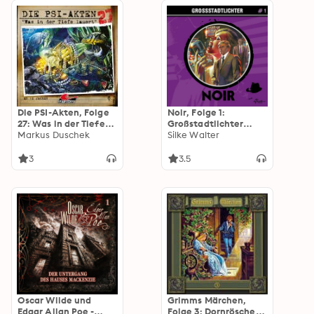
Die PSI-Akten, Folge
Noir, Folge 1:
27: Was in der Tiefe
Großstadtlichter
lauert
Markus Duschek
(ungekürzt)
Silke Walter
3
3.5
Oscar Wilde und
Grimms Märchen,
Edgar Allan Poe -
Folge 3: Dornröschen