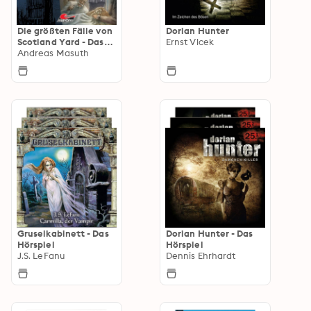
Die größten Fälle von
Dorian Hunter
Scotland Yard - Das
Ernst Vlcek
Hörspiel
Andreas Masuth
Gruselkabinett - Das
Dorian Hunter - Das
Hörspiel
Hörspiel
J.S. LeFanu
Dennis Ehrhardt