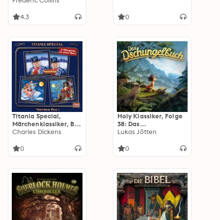
Frederic Collins
4.3
0
Titania Special,
Holy Klassiker, Folge
Märchenklassiker, Box
38: Das
1: Fröhliche
Charles Dickens
Dschungelbuch
Lukas Jötten
Weihnachten, Mr.
Scrooge!,
0
0
Peterchensmondfahr
t, Peter Pan