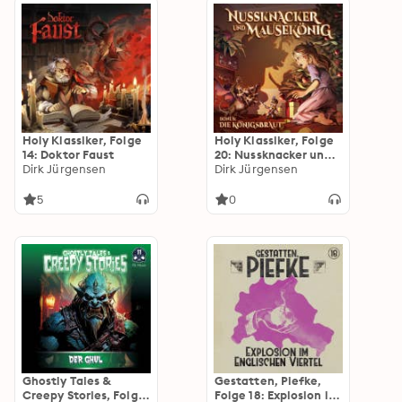
Holy Klassiker, Folge
Holy Klassiker, Folge
14: Doktor Faust
20: Nussknacker und
Dirk Jürgensen
Mausekönig
Dirk Jürgensen
5
0
Ghostly Tales &
Gestatten, Piefke,
Creepy Stories, Folge
Folge 18: Explosion im