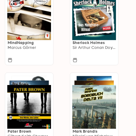
MindNapping
Sherlock Holmes
Marcus Görner
Sir Arthur Conan Doyle
Pater Brown
Mark Brandis
Gilbert Keith Chesterton
Nikolai von Michalewsky