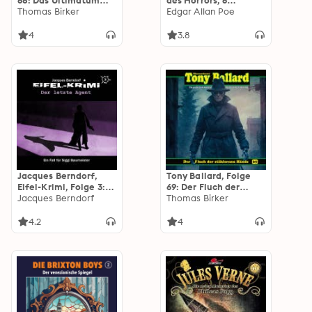
68: Das Ultimatum
des Horrors, 6
der Aliens
Thomas Birker
Hörspiele
Edgar Allan Poe
4
3.8
Jacques Berndorf,
Tony Ballard, Folge
Eifel-Krimi, Folge 3:
69: Der Fluch der
Der letzte Agent
Jacques Berndorf
stählernen Hände
Thomas Birker
(ungekürzt)
4.2
4