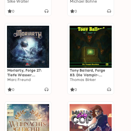
Krone, Folge 23: Der
Silke Walter
Folge 14: Blut
Michael Bohne
Wiedergänger von
(Ungekürzt)
Soho (Ungekürzt)
0
0
Moriarty, Folge 27:
Tony Ballard, Folge
Tiefe Wasser
83: Die Vampir-
(Ungekürzt)
Marc Freund
Maschine (Ungekürzt)
Thomas Birker
0
0