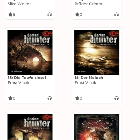
Sonderermittler der
Silke Walter
/ Der arme
Brüder Grimm
Krone: 1 - Der
Müllerbursche und
Untergang des
das Kätzchen / Die
5
0
Hauses Mackenzie
sechs Schwäne
15: Die Teufelsinsel
16: Der Moloch
Ernst Vlcek
Ernst Vlcek
0
0