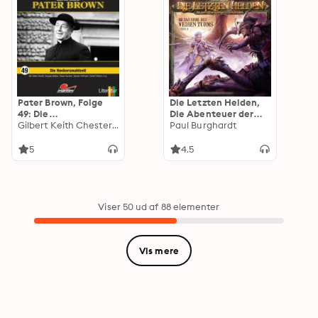
Pater Brown, Folge
Die Letzten Helden,
49: Die
Die Abenteuer der
Henkersmahlzeit
Gilbert Keith Chesterton
Letzten Helden, Folge
Paul Burghardt
17: Das Erbe des
weißen Turms 2
5
4.5
Viser 50 ud af 88 elementer
Vis mere