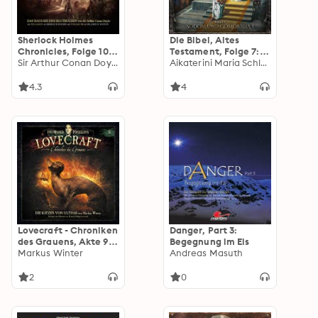
Sherlock Holmes
Die Bibel, Altes
Chronicles, Folge 102:
Testament, Folge 7:
Das Haus bei den
Sir Arthur Conan Doyle
Sodom und Gomorrha
Aikaterini Maria Schlösser
Blutbuchen
I
4.3
4
Lovecraft - Chroniken
Danger, Part 3:
des Grauens, Akte 9:
Begegnung im Eis
Die Katzen von Ulthar
Markus Winter
Andreas Masuth
2
0