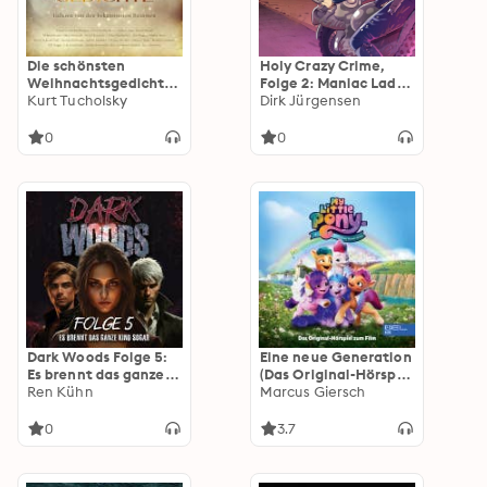
Die schönsten
Holy Crazy Crime,
Weihnachtsgedichte
Folge 2: Maniac Lady
- Gelesen von den
Kurt Tucholsky
Cop (Ungekürzt)
Dirk Jürgensen
bekanntesten
Stimmen
0
0
Dark Woods Folge 5:
Eine neue Generation
Es brennt das ganze
(Das Original-Hörspiel
Kind sogar
Ren Kühn
zum Film)
Marcus Giersch
0
3.7