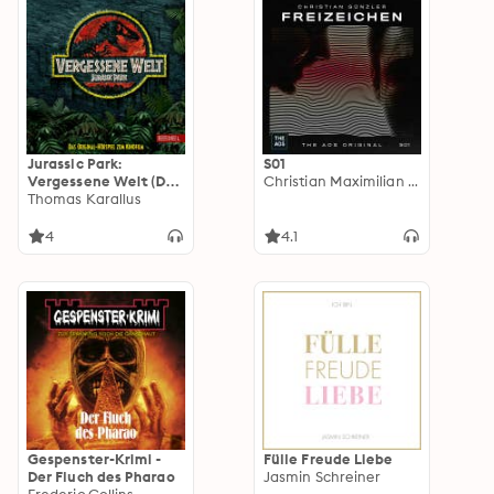
Jurassic Park:
S01
Vergessene Welt (Das
Christian Maximilian Günzler
Original-Hörspiel zum
Thomas Karallus
Kinofilm)
4
4.1
Gespenster-Krimi -
Fülle Freude Liebe
Der Fluch des Pharao
Jasmin Schreiner