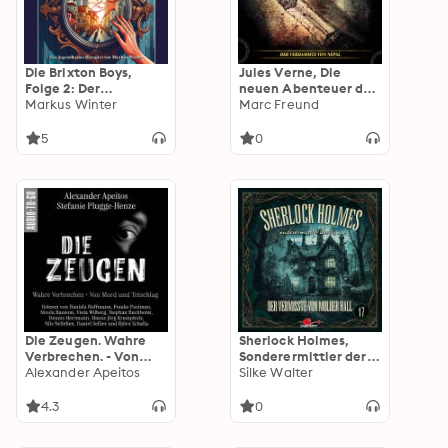
Die Brixton Boys,
Jules Verne, Die
Folge 2: Der
neuen Abenteuer des
venezianische Spiegel
Markus Winter
Phileas Fogg, Folge
Marc Freund
46: Der Verdammte
von Nepal (ungekürzt)
5
0
Die Zeugen. Wahre
Sherlock Holmes,
Verbrechen. - Von
Sonderermittler der
Mord und Totschlag.
Alexander Apeitos
Krone, Folge 17: Der
Silke Walter
(ungekürzt)
Vermisste von Molder
Hall (ungekürzt)
4.3
0