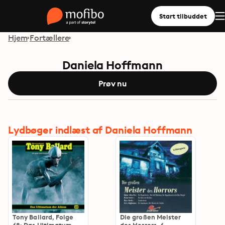
Start tilbuddet
Hjem
Fortællere
Daniela Hoffmann
Prøv nu
Lydbøger indlæst af Daniela Hoffmann
Tony Ballard, Folge
Die großen Meister