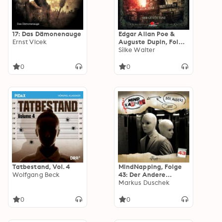
17: Das Dämonenauge
Edgar Allan Poe &
Ernst Vlcek
Auguste Dupin, Folge
33: Der letzte Tanz
Silke Walter
(ungekürzt)
0
0
Tatbestand, Vol. 4
MindNapping, Folge
Wolfgang Beck
43: Der Andere
(ungekürzt)
Markus Duschek
0
0