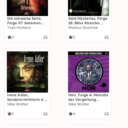
Die schwarze Serie,
Dark Mysteries, Folge
Folge 37: Schemen
25: Böse Streiche
(ungekürzt)
Yves Holland
(ungekürzt)
Markus Duschek
0
0
Irene Adler,
Noir, Folge 4: Melodie
Sonderermittlerin der
der Vergeltung
Krone, Folge 33: Ein
Silke Walter
(Ungekürzt)
Silke Walter
altes Problem
(ungekürzt)
5
4