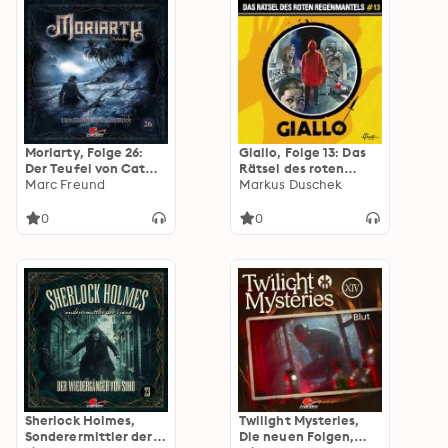
Moriarty, Folge 26:
Giallo, Folge 13: Das
Der Teufel von Cat
Rätsel des roten
Rock (Ungekürzt)
Marc Freund
Regenmantels
Markus Duschek
(Ungekürzt)
0
0
Sherlock Holmes,
Twilight Mysteries,
Sonderermittler der
Die neuen Folgen,