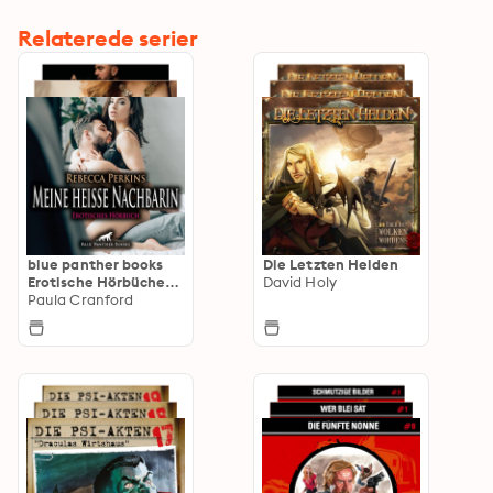
Relaterede serier
blue panther books
Die Letzten Helden
Erotische Hörbücher
David Holy
Erotik Sex Hörbuch
Paula Cranford