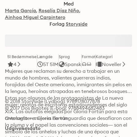
Med
Marta García
Rosalía Díaz Niño
Ainhoa Miguel Carpintero
Forlag
Storyside
51 Bedømmelse
Længde
Sprog
Format
Kategori
4
5T 51M
Spansk
Noveller
Mujeres que reclaman su derecho a trabajar en un 
mundo de hombres, valientes guerreras indias, 
forajidas del Oeste americano, inmigrantes sin pelos en 
la lengua, heroínas atrapadas en tenebrosos bosques… 
Estas son algunas de las protagonistas de La nueva 
© 2018 Storyside (Lydbog): 9789178077878
mujer: relatos de escritoras estadounidenses del siglo 
© 2017 Dos Bigotes (E-bog): 9788494682483
XIX. Las autoras elegidas por Gloria Fortún para esta 
antología —mujeres de vanguardia que desafiaron con 
Oversættere: Gloria Fortún
la pluma y el papel las convenciones sociales— son el 
Udgivelsesdato
símbolo de los anhelos y luchas de una época que 