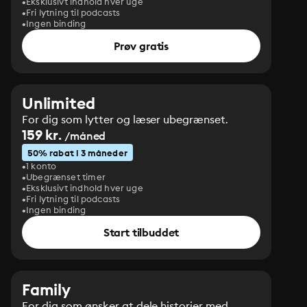
Eksklusivt indhold hver uge
Fri lytning til podcasts
Ingen binding
Prøv gratis
Unlimited
For dig som lytter og læser ubegrænset.
159 kr.
/måned
50% rabat i 3 måneder
1 konto
Ubegrænset timer
Eksklusivt indhold hver uge
Fri lytning til podcasts
Ingen binding
Start tilbuddet
Family
For dig som ønsker at dele historier med