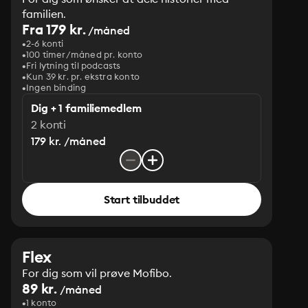
familien.
Fra 179 kr.
/måned
2-6 konti
100 timer/måned pr. konto
Fri lytning til podcasts
Kun 39 kr. pr. ekstra konto
Ingen binding
Dig + 1 familiemedlem
2 konti
179 kr. /måned
Start tilbuddet
Flex
For dig som vil prøve Mofibo.
89 kr.
/måned
1 konto