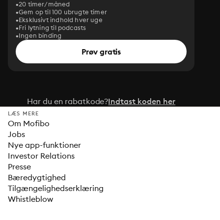
20 timer/måned
Gem op til 100 ubrugte timer
Eksklusivt indhold hver uge
Fri lytning til podcasts
Ingen binding
Prøv gratis
Har du en rabatkode?
Indtast koden her
LÆS MERE
Om Mofibo
Jobs
Nye app-funktioner
Investor Relations
Presse
Bæredygtighed
Tilgængelighedserklæring
Whistleblow