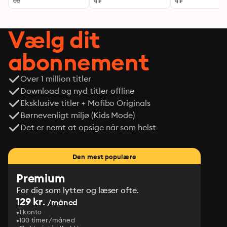
Vælg dit
abonnement
Over 1 million titler
Download og nyd titler offline
Eksklusive titler + Mofibo Originals
Børnevenligt miljø (Kids Mode)
Det er nemt at opsige når som helst
Den mest populære
Premium
For dig som lytter og læser ofte.
129 kr.
/måned
1 konto
100 timer/måned