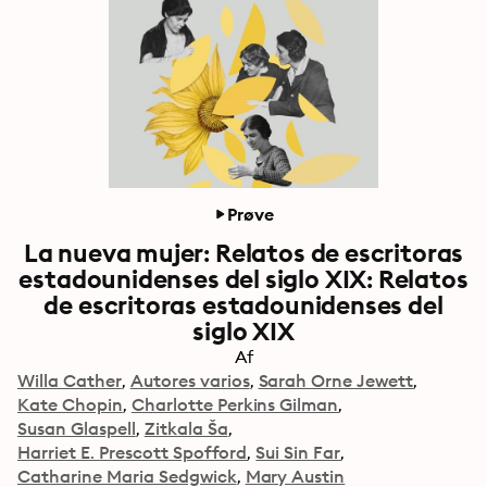
Prøve
La nueva mujer: Relatos de escritoras
estadounidenses del siglo XIX: Relatos
de escritoras estadounidenses del
siglo XIX
Af
Willa Cather
Autores varios
Sarah Orne Jewett
Kate Chopin
Charlotte Perkins Gilman
Susan Glaspell
Zitkala Ša
Harriet E. Prescott Spofford
Sui Sin Far
Catharine Maria Sedgwick
Mary Austin