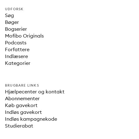
UDFORSK
Søg
Bøger
Bogserier
Mofibo Originals
Podcasts
Forfattere
Indlæsere
Kategorier
BRUGBARE LINKS
Hjælpecenter og kontakt
Abonnementer
Køb gavekort
Indløs gavekort
Indløs kampagnekode
Studierabat