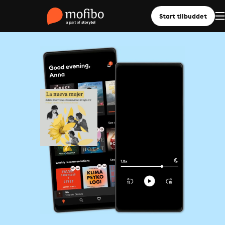
Start tilbuddet