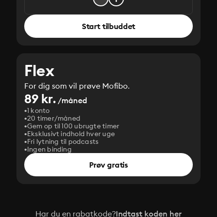
Start tilbuddet
Flex
For dig som vil prøve Mofibo.
89 kr.
/måned
1 konto
20 timer/måned
Gem op til 100 ubrugte timer
Eksklusivt indhold hver uge
Fri lytning til podcasts
Ingen binding
Prøv gratis
Har du en rabatkode?
Indtast koden her