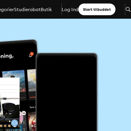
gorier
Studierabat
Butik
Log Ind
Start tilbuddet