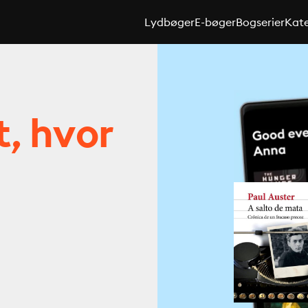
Lydbøger
E-bøger
Bogserier
Kate
t, hvor