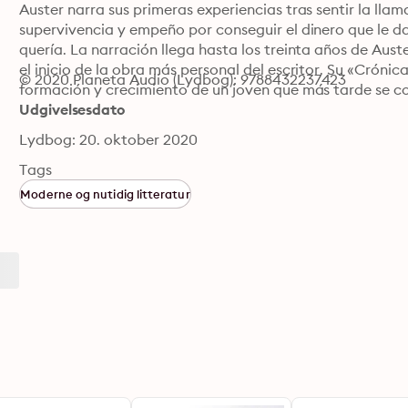
Auster narra sus primeras experiencias tras sentir la llam
supervivencia y empeño por conseguir el dinero que le da
quería. La narración llega hasta los treinta años de Aust
el inicio de la obra más personal del escritor. Su «Crónic
© 2020 Planeta Audio (Lydbog): 9788432237423
formación y crecimiento de un joven que más tarde se co
Udgivelsesdato
Lydbog: 20. oktober 2020
Tags
Moderne og nutidig litteratur