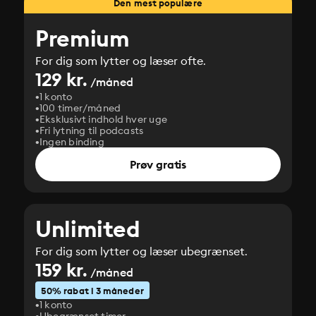
Den mest populære
Premium
For dig som lytter og læser ofte.
129 kr.
/måned
1 konto
100 timer/måned
Eksklusivt indhold hver uge
Fri lytning til podcasts
Ingen binding
Prøv gratis
Unlimited
For dig som lytter og læser ubegrænset.
159 kr.
/måned
50% rabat i 3 måneder
1 konto