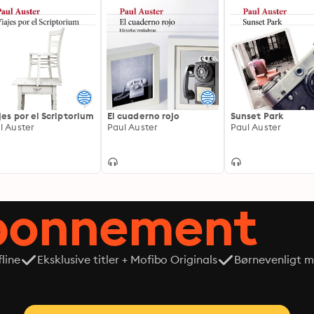
jes por el Scriptorium
El cuaderno rojo
Sunset Park
l Auster
Paul Auster
Paul Auster
abonnement
line
Eksklusive titler + Mofibo Originals
Børnevenligt mi