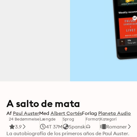
A salto de mata
Af
Paul Auster
Med
Albert Cortés
Forlag
Planeta Audio
24 Bedømmelse
Længde
Sprog
Format
Kategori
3.9
4T 37M
Spansk
Romaner
La autobiografía de los primeros años de Paul Auster.
