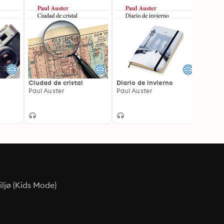
Ciudad de cristal
Diario de invierno
La sie
Paul Auster
Paul Auster
M.An
Margu
ljø (Kids Mode)