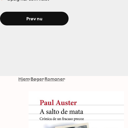
Prøv nu
Hjem
Bøger
Romaner