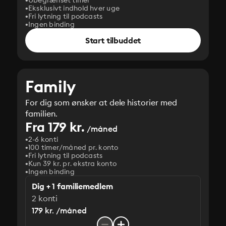
Ubegrænset timer
Eksklusivt indhold hver uge
Fri lytning til podcasts
Ingen binding
Start tilbuddet
Family
For dig som ønsker at dele historier med
familien.
Fra 179 kr.
/måned
2-6 konti
100 timer/måned pr. konto
Fri lytning til podcasts
Kun 39 kr. pr. ekstra konto
Ingen binding
Dig + 1 familiemedlem
2 konti
179 kr. /måned