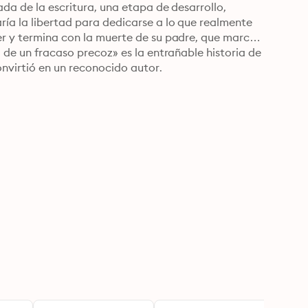
ada de la escritura, una etapa de desarrollo, 
ría la libertad para dedicarse a lo que realmente 
er y termina con la muerte de su padre, que marca 
a de un fracaso precoz» es la entrañable historia de 
nvirtió en un reconocido autor.