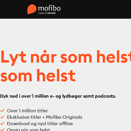
Lyt når som hels
som helst
Dyk ned i over 1 million e- og lydbøger samt podcasts.
Over 1 million titler
Eksklusive titler + Mofibo Originals
Download og nyd titler offline
Opsig når som helst