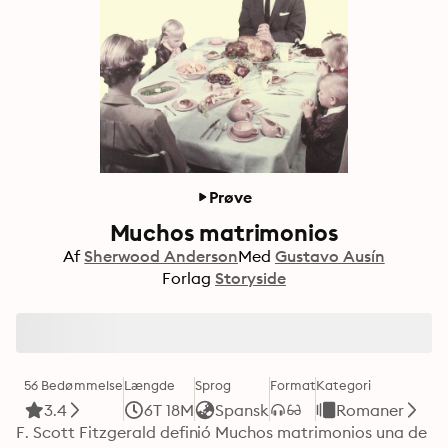
Prøve
Muchos matrimonios
Af
Sherwood Anderson
Med
Gustavo Ausín
Forlag
Storyside
56 Bedømmelse
Længde
Sprog
Format
Kategori
3.4
6T 18M
Spansk
Romaner
F. Scott Fitzgerald definió Muchos matrimonios una de 