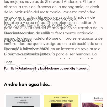
las mejores novelas de Sherwood Anderson. El libro 
abraza la tesis del fracaso de la monogamia, es decir 
de la institución del matrimonio. Por esta razón fue 
vetado en muchas librerías de Estados Unidos y de 
© 2017 Storyside (Lydbog): 9789177912699
Inglaterra y creó no pocos problemas a su editor. A 
© 2015 Gallo Nero (E-bog): 9788416529117
pesar de ello Fitzgerald afirmó que no se trataba de un 
libro inmoral sino de un libro ferozmente antisocial. El 
Oversættere: Laura Salas
mismo Anderson adelantó que al libro se le acusaría de 
Udgivelsesdato
inmoralidad porque investigaba en la dirección de una 
liberación física y mental, en un intento de revelarse a 
Lydbog: 2. oktober 2017
sí mismo cual era la justa vía para el ser humano. La 
E-bog: 16. september 2015
novela puede parecer una simple historia de adulterio 
Tags
hasta puede parecer de lo más obvio: el jefe con su 
Familieliv
Relationer
Bryllup
Moderne og nutidig litteratur
secretaria, pero la reflexión de Anderson despojada de 
inhibición, es mucho más profunda y mística, quiere 
ahondar en la esencia del hombre para entender 
Andre kan også lide...
cuáles fuerzas interiores, a veces inevitables, lo 
mueven a través de las convenciones sociales.