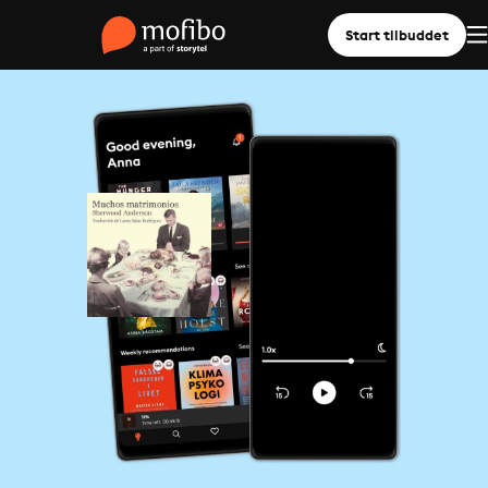
Start tilbuddet