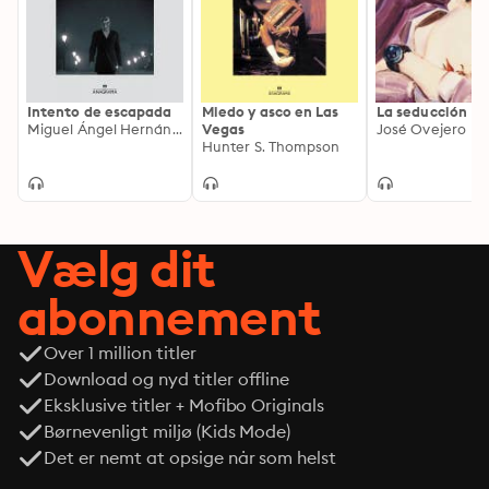
Intento de escapada
Miedo y asco en Las
La seducción
Miguel Ángel Hernández
Vegas
José Ovejero
Hunter S. Thompson
Vælg dit
abonnement
Over 1 million titler
Download og nyd titler offline
Eksklusive titler + Mofibo Originals
Børnevenligt miljø (Kids Mode)
Det er nemt at opsige når som helst