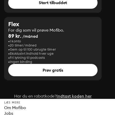
Start tilbuddet
Flex
For dig som vil prøve Mofibo.
89 kr.
/måned
1 konto
20 timer/måned
Gem op til 100 ubrugte timer
Eksklusivt indhold hver uge
Fri lytning til podcasts
Ingen binding
Prøv gratis
Har du en rabatkode?
Indtast koden her
LÆS MERE
Om Mofibo
Jobs