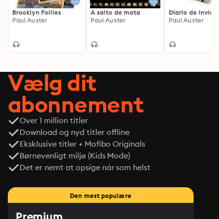
aprendizaje, de no ser porque su protagonista tiene 
Brooklyn Follies
A salto de mata
Diario de invier
una edad en la que generalmente ya nadie aprende 
Paul Auster
Paul Auster
Paul Auster
nada. Y al fondo de toda la historia, el drama de una 
generación de españoles que vio truncada su 
formación cultural y las libertades republicanas por la 
guerra civil y los años de barbarie que siguieron. 

Vælg dit
XII Premio Internacional de Novela Rómulo Gallegos. 

abonnement
En 2008 se adaptó cinematográficamente para 
televisión, con la dirección de Ona Planas.
Over 1 million titler
Download og nyd titler offline
Eksklusive titler + Mofibo Originals
Børnevenligt miljø (Kids Mode)
Det er nemt at opsige når som helst
Den mest populære
Premium