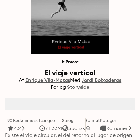
Prøve
El viaje vertical
Af
Enrique Vila-Matas
Med
Jordi Boixaderas
Forlag
Storyside
90 Bedømmelse
Længde
Sprog
Format
Kategori
4.2
7T 33M
Spansk
Romaner
Existe el viaje circular, el del retorno al lugar de origen 