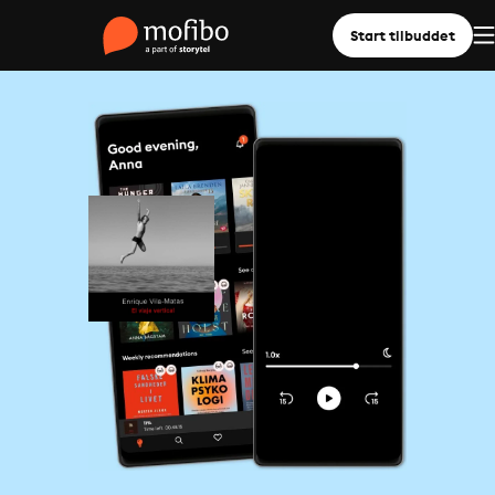
Start tilbuddet