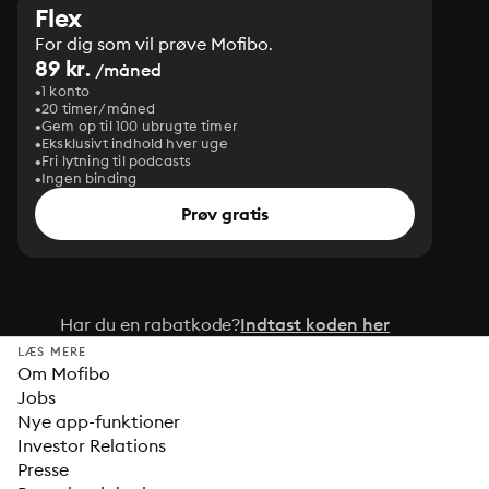
Flex
For dig som vil prøve Mofibo.
89 kr.
/måned
1 konto
20 timer/måned
Gem op til 100 ubrugte timer
Eksklusivt indhold hver uge
Fri lytning til podcasts
Ingen binding
Prøv gratis
Har du en rabatkode?
Indtast koden her
LÆS MERE
Om Mofibo
Jobs
Nye app-funktioner
Investor Relations
Presse