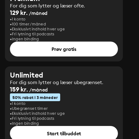
For dig som lytter og læser ofte.
129 kr.
/måned
1 konto
100 timer/måned
Eksklusivt indhold hver uge
Fri lytning til podcasts
Ingen binding
Prøv gratis
Unlimited
For dig som lytter og læser ubegrænset.
159 kr.
/måned
50% rabat i 3 måneder
1 konto
Ubegrænset timer
Eksklusivt indhold hver uge
Fri lytning til podcasts
Ingen binding
Start tilbuddet