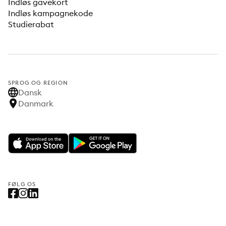
Indløs gavekort
Indløs kampagnekode
Studierabat
SPROG OG REGION
Dansk
Danmark
FØLG OS