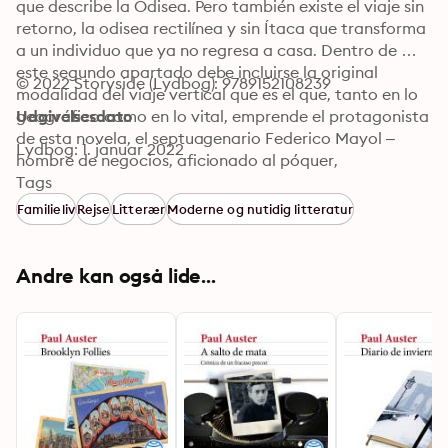
que describe la Odisea. Pero también existe el viaje sin 
retorno, la odisea rectilínea y sin Ítaca que transforma 
a un individuo que ya no regresa a casa. Dentro de 
este segundo apartado debe incluirse la original 
© 2022 Storyside (Lydbog): 9789152108239
modalidad del viaje vertical que es el que, tanto en lo 
geográfico como en lo vital, emprende el protagonista 
Udgivelsesdato
de esta novela, el septuagenario Federico Mayol –
Lydbog: 1. januar 2022
hombre de negocios, aficionado al póquer, 
nacionalista catalán– cuando al día siguiente de 
Tags
celebrar sus bodas de oro se ve sorprendente y 
Familieliv
Rejse
Litterær
Moderne og nutidig litteratur
absurdamente obligado por su mujer a dejar para 
siempre el domicilio conyugal. 

Como siempre en Enrique Vila-Matas, pululan los 
Andre kan også lide...
fantasmas de la vejez, la soledad, la locura y centellea 
el dilema entre supervivencia y suicidio. En esta 
ocasión en forma de viaje vertical que es, por su 
trayectoria geográfica (de Barcelona a Oporto para 
bajar a Lisboa y después descender a Madeira y 
finalmente sumergirse en un extrañísimo destino final), 
una novela atlántica y al mismo tiempo la historia de 
una iniciación a la cultura, es decir, la clásica novela de 