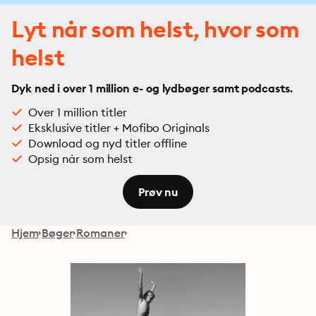
Lyt når som helst, hvor som
helst
Dyk ned i over 1 million e- og lydbøger samt podcasts.
Over 1 million titler
Eksklusive titler + Mofibo Originals
Download og nyd titler offline
Opsig når som helst
Prøv nu
Hjem
Bøger
Romaner