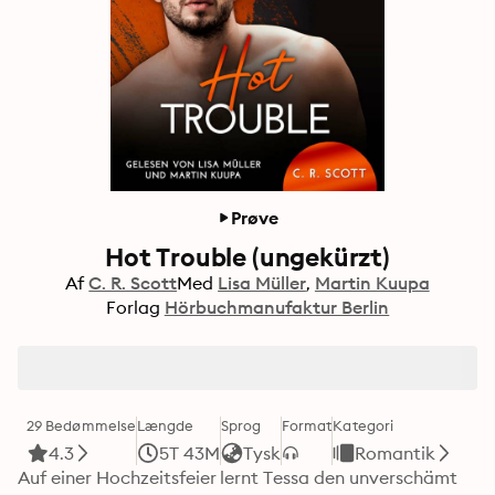
Prøve
Hot Trouble (ungekürzt)
Af
C. R. Scott
Med
Lisa Müller
Martin Kuupa
Forlag
Hörbuchmanufaktur Berlin
29 Bedømmelse
Længde
Sprog
Format
Kategori
4.3
5T 43M
Tysk
Romantik
Auf einer Hochzeitsfeier lernt Tessa den unverschämt 