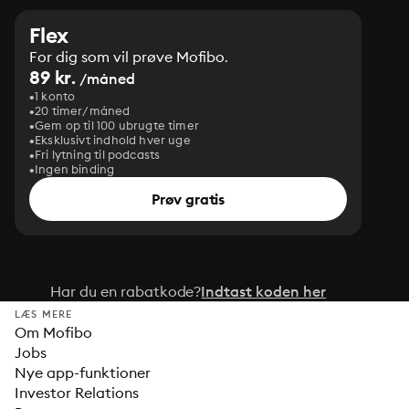
Flex
For dig som vil prøve Mofibo.
89 kr.
/måned
1 konto
20 timer/måned
Gem op til 100 ubrugte timer
Eksklusivt indhold hver uge
Fri lytning til podcasts
Ingen binding
Prøv gratis
Har du en rabatkode?
Indtast koden her
LÆS MERE
Om Mofibo
Jobs
Nye app-funktioner
Investor Relations