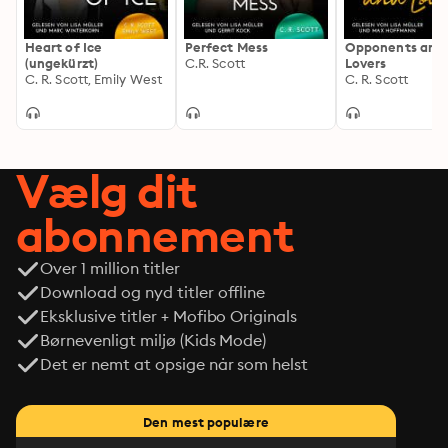
Heart of Ice
Perfect Mess
Opponents and
(ungekürzt)
C.R. Scott
Lovers
C. R. Scott, Emily West
C. R. Scott
Vælg dit
abonnement
Over 1 million titler
Download og nyd titler offline
Eksklusive titler + Mofibo Originals
Børnevenligt miljø (Kids Mode)
Det er nemt at opsige når som helst
Den mest populære