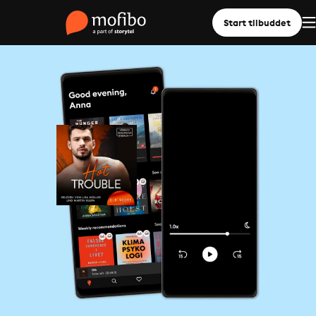
Start tilbuddet