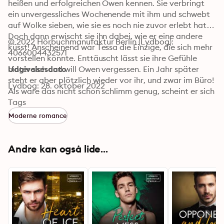
heißen und erfolgreichen Owen kennen. Sie verbringt 
ein unvergessliches Wochenende mit ihm und schwebt 
auf Wolke sieben, wie sie es noch nie zuvor erlebt hat. 
Doch dann erwischt sie ihn dabei, wie er eine andere 
© 2022 Hörbuchmanufaktur Berlin (Lydbog): 
küsst! Anscheinend war Tessa die Einzige, die sich mehr 
4066004432571
vorstellen konnte. Enttäuscht lässt sie ihre Gefühle 
hinter sich und will Owen vergessen. Ein Jahr später 
Udgivelsesdato
steht er aber plötzlich wieder vor ihr, und zwar im Büro! 
Lydbog: 28. oktober 2022
Als wäre das nicht schon schlimm genug, scheint er sich 
an Tessa überhaupt nicht mehr zu erinnern. Es war also 
Tags
die richtige Entscheidung von ihr, Owen abzuhaken. 
Moderne romance
Aber warum sieht er Tessa bei der Silvesterparty dann 
so an, als würde er seit einem Jahr darauf warten, sie 
endlich wieder in seine Arme zu ziehen?
Andre kan også lide...