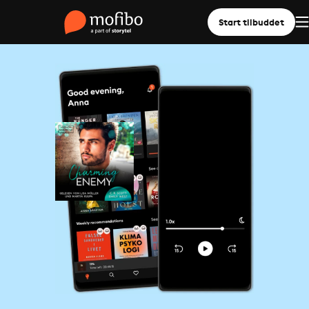
Start tilbuddet