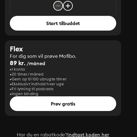
Start tilbuddet
Flex
For dig som vil prøve Mofibo.
89 kr.
/måned
1 konto
20 timer/måned
Gem op til 100 ubrugte timer
Eksklusivt indhold hver uge
Fri lytning til podcasts
Ingen binding
Prøv gratis
Har du en rabatkode?
Indtast koden her