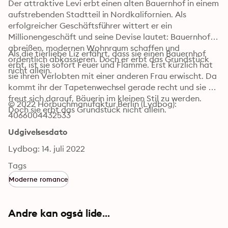
Der attraktive Levi erbt einen alten Bauernhof in einem 
aufstrebenden Stadtteil in Nordkalifornien. Als 
erfolgreicher Geschäftsführer wittert er ein 
Millionengeschäft und seine Devise lautet: Bauernhof 
abreißen, modernen Wohnraum schaffen und 
Als die tierliebe Liz erfährt, dass sie einen Bauernhof 
ordentlich abkassieren. Doch er erbt das Grundstück 
erbt, ist sie sofort Feuer und Flamme. Erst kürzlich hat 
nicht allein.
sie ihren Verlobten mit einer anderen Frau erwischt. Da 
kommt ihr der Tapetenwechsel gerade recht und sie 
freut sich darauf, Bäuerin im kleinen Stil zu werden. 
© 2022 Hörbuchmanufaktur Berlin (Lydbog): 
Doch sie erbt das Grundstück nicht allein.
4066004432533
Udgivelsesdato
Lydbog: 14. juli 2022
Tags
Moderne romance
Andre kan også lide...