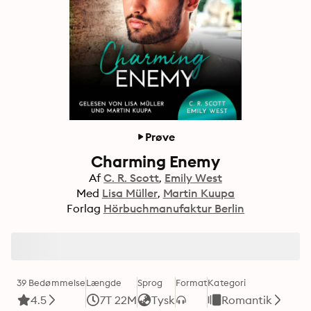
Prøve
Charming Enemy
Af
C. R. Scott
Emily West
Med
Lisa Müller
Martin Kuupa
Forlag
Hörbuchmanufaktur Berlin
39 Bedømmelse
Længde
Sprog
Format
Kategori
4.5
7T 22M
Tysk
Romantik