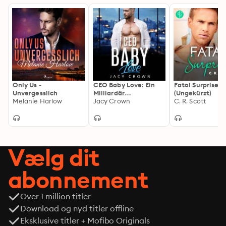
Only Us -
CEO Baby Love: Ein
Fatal Surprise
Unvergesslich
Milliardär
(Ungekürzt)
Melanie Harlow
Liebesroman (My Hot
Jacy Crown
C. R. Scott
Boss 3)
Vælg dit
abonnement
Over 1 million titler
Download og nyd titler offline
Eksklusive titler + Mofibo Originals