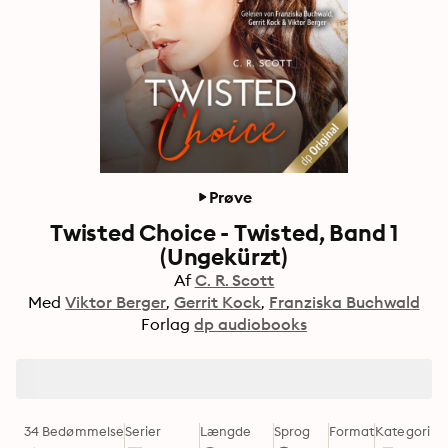
Prøve
Twisted Choice - Twisted, Band 1
(Ungekürzt)
Af
C. R. Scott
Med
Viktor Berger
Gerrit Kock
Franziska Buchwald
Forlag
dp audiobooks
34 Bedømmelse
Serier
Længde
Sprog
Format
Kategori