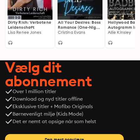
Dirty Rich: Verbotene
All Your Desires: Boss
Hollywood BadB
Leidenschaft
Romance (One-Night-
Autogramm inkl
Lisa Renee Jones
Stand Baby)
Cristina Evans
Dylan
Allie Kinsley
Vælg dit
abonnement
Over 1 million titler
Download og nyd titler offline
Eksklusive titler + Mofibo Originals
Børnevenligt miljø (Kids Mode)
Det er nemt at opsige når som helst
Den mest populære