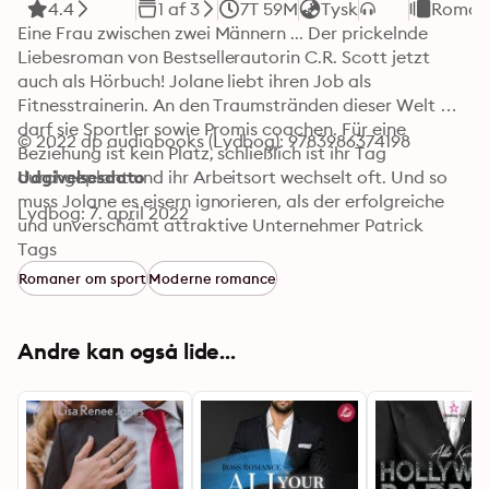
4.4
1 af 3
7T 59M
Tysk
Roman
Eine Frau zwischen zwei Männern ... Der prickelnde 
Liebesroman von Bestsellerautorin C.R. Scott jetzt 
auch als Hörbuch! Jolane liebt ihren Job als 
Fitnesstrainerin. An den Traumstränden dieser Welt 
darf sie Sportler sowie Promis coachen. Für eine 
© 2022 dp audiobooks (Lydbog): 9783986374198
Beziehung ist kein Platz, schließlich ist ihr Tag 
durchgeplant und ihr Arbeitsort wechselt oft. Und so 
Udgivelsesdato
muss Jolane es eisern ignorieren, als der erfolgreiche 
Lydbog: 7. april 2022
und unverschämt attraktive Unternehmer Patrick 
darauf besteht, mit ihr auszugehen. Allerdings hat sie 
Tags
unterschätzt, wie hartnäckig der millionenschwere 
Romaner om sport
Moderne romance
Geschäftsführer sein kann, wenn er etwas unbedingt 
haben will. Bald kann Jolane nicht mehr leugnen, dass 
sie sich zu ihm hingezogen fühlt. Dann jedoch passiert 
Andre kan også lide...
ein Unglück und sie verliert ihr Gedächtnis. Als Patrick 
davon erfährt, trifft er eine äußerst ungewöhnliche 
Entscheidung ... Abgeschlossener Sports-Romance-
Liebesroman mit heißen Szenen und Happy End.