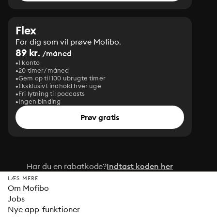
Flex
For dig som vil prøve Mofibo.
89 kr.
/måned
1 konto
20 timer/måned
Gem op til 100 ubrugte timer
Eksklusivt indhold hver uge
Fri lytning til podcasts
Ingen binding
Prøv gratis
Har du en rabatkode?
Indtast koden her
LÆS MERE
Om Mofibo
Jobs
Nye app-funktioner