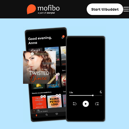
Start tilbuddet