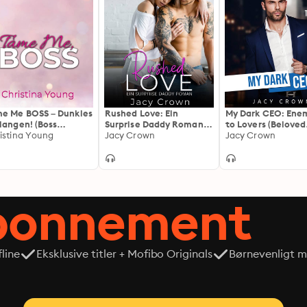
e Me BOSS – Dunkles
Rushed Love: Ein
My Dark CEO: Ene
langen! (Boss
Surprise Daddy Roman
to Lovers (Beloved
lionaire Romance 2)
istina Young
(Unexpected Love
Jacy Crown
Enemies 3)
Jacy Crown
Stories)
abonnement
line
Eksklusive titler + Mofibo Originals
Børnevenligt mi