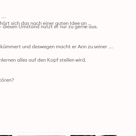


ört sich das nach einer guten Idee an ...
 diesen Umstand nutzt er nur zu gerne aus. 

e kümmert und deswegen macht er Ann zu seiner 
lernen alles auf den Kopf stellen wird.

tören?