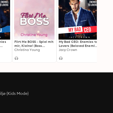
mies
Flirt Me BOSS – Spiel mit
My Bad CEO: Enemies to
Touch
mir, Kleine! (Boss
Lovers (Beloved Enemies
mit Mr
Billionaire Romance 5)
Christina Young
2)
Jacy Crown
Ava S
ljø (Kids Mode)