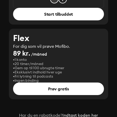
Start tilbuddet
Flex
For dig som vil prøve Mofibo.
89 kr.
/måned
1 konto
20 timer/måned
Gem op til 100 ubrugte timer
Eksklusivt indhold hver uge
Fri lytning til podcasts
Ingen binding
Prøv gratis
Har du en rabatkode?
Indtast koden her