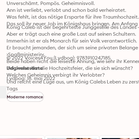
Unverschämt. Pompös. Geheimnisvoll.

Ann ist verliebt, verlobt und schon bald verheiratet. 

Was fehlt, ist das nötige Ersparte für ihre Traumhochzeit. 
Das soll ihr neuer Job im Königshaus bringen. Am Anfang h
König Caleb ist der begehrteste Junggeselle des Landes –
Aber er trägt auch eine große Last auf seinen Schultern. 

Immerhin ist er als Monarch für sein Volk verantwortlich. 

Er braucht jemanden, der sich um seine privaten Belang
›Spaßministerin‹.

© 2022 Voices4You (Lydbog): 9783910247185
Beide haben nicht die leiseste Ahnung, wie sehr ihr Kennen
Bekommt Ann die Hochzeitsfeier, die sie sich wünscht?

Udgivelsesdato
Welches Geheimnis verbirgt ihr Verlobter?

Lydbog: 18. maj 2022
Und reicht eine Lüge aus, um König Calebs Leben zu zers
Tags
Moderne romance