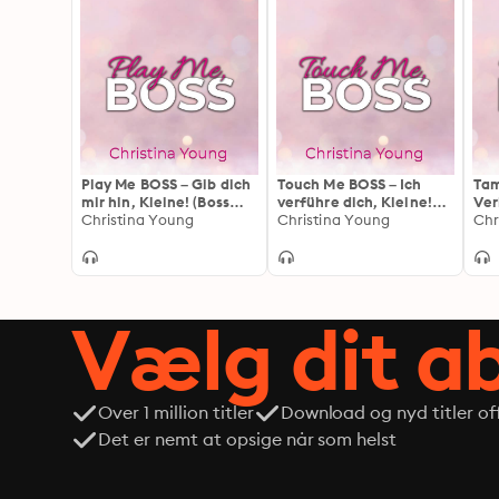
Play Me BOSS – Gib dich
Touch Me BOSS – Ich
Tam
mir hin, Kleine! (Boss
verführe dich, Kleine!
Ver
Billionaire Romance 7)
Christina Young
(Boss Billionaire
Christina Young
Bil
Chr
Romance 6)
Vælg dit 
Over 1 million titler
Download og nyd titler off
Det er nemt at opsige når som helst