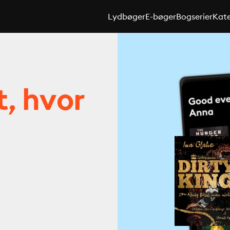
Lydbøger
E-bøger
Bogserier
Kate
t, hvor