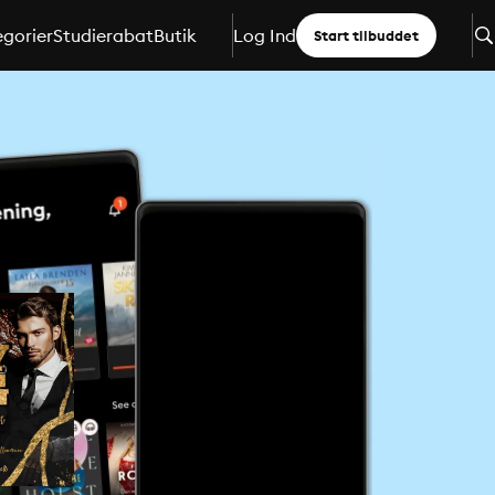
gorier
Studierabat
Butik
Log Ind
Start tilbuddet