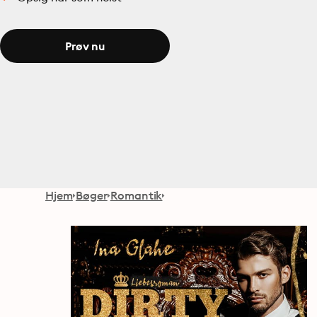
Prøv nu
Hjem
Bøger
Romantik