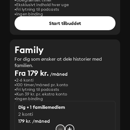
Ubegrænset timer
Eksklusivt indhold hver uge
Fri lytning til podcasts
Ingen binding
Start tilbuddet
Family
For dig som ønsker at dele historier med
familien.
Fra 179 kr.
/måned
2-6 konti
100 timer/måned pr. konto
Fri lytning til podcasts
Kun 39 kr. pr. ekstra konto
Ingen binding
Dig + 1 familiemedlem
2 konti
179 kr. /måned