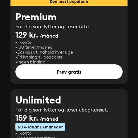
Den mest populære
Premium
For dig som lytter og læser ofte.
129 kr.
/måned
1 konto
100 timer/måned
Eksklusivt indhold hver uge
Fri lytning til podcasts
Ingen binding
Prøv gratis
Unlimited
For dig som lytter og læser ubegrænset.
159 kr.
/måned
50% rabat i 3 måneder
1 konto