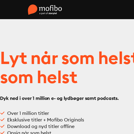
Lyt når som hels
som helst
Dyk ned i over 1 million e- og lydbøger samt podcasts.
Over 1 million titler
Eksklusive titler + Mofibo Originals
Download og nyd titler offline
Opsig når som helst