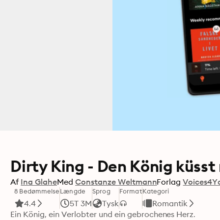
Dirty King - Den König küsst
Af
Ina Glahe
Med
Constanze Weltmann
Forlag
Voices4Y
8 Bedømmelse
Længde
Sprog
Format
Kategori
4.4
5T 3M
Tysk
Romantik
Ein König, ein Verlobter und ein gebrochenes Herz. 
