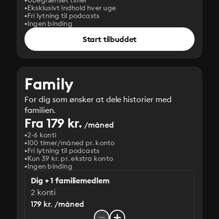
Ubegrænset timer
Eksklusivt indhold hver uge
Fri lytning til podcasts
Ingen binding
Start tilbuddet
Family
For dig som ønsker at dele historier med
familien.
Fra 179 kr.
/måned
2-6 konti
100 timer/måned pr. konto
Fri lytning til podcasts
Kun 39 kr. pr. ekstra konto
Ingen binding
Dig + 1 familiemedlem
2 konti
179 kr. /måned