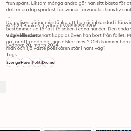
frun spänt. Liksom många andra gör han sitt bästa för att
dotter en dag spårlöst försvinner förvandlas hans liv snab
Då polisen börjar misstänka att han är inblandad i försvi
© 2024 Bookea (Lydbog): 9789189903906
bestämmer sig för att ta saken i egna händer. Den enda 
Vide Eldh, men snart kopplas även han bort från fallet. M
Udgivelsesdato
gå för att rädda det han älskar mest? Och kommer han att
Lydbog: 20. marts 2024
män och självaste poliskåren står i hans väg?

Tags
"Hämnaren" är en spänningsroman i nordic noir-stil om e
Sverige
Hævn
Politi
Drama
inte känner några gränser.