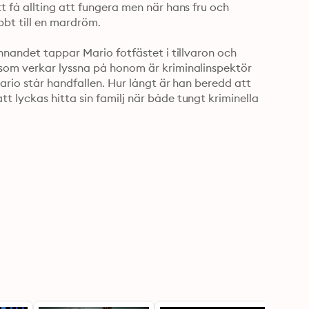
 få allting att fungera men när hans fru och 
bt till en mardröm.

nnandet tappar Mario fotfästet i tillvaron och 
som verkar lyssna på honom är kriminalinspektör 
ario står handfallen. Hur långt är han beredd att 
 lyckas hitta sin familj när både tungt kriminella 
n far vars djupa kärlek och brinnande hämndbegär 