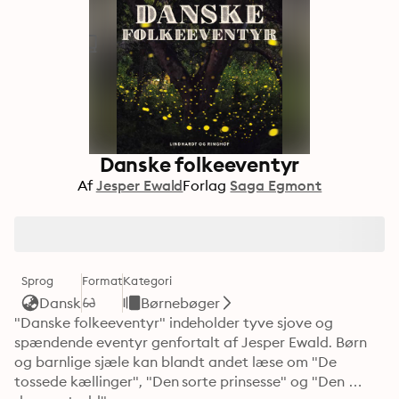
Danske folkeeventyr
Af
Jesper Ewald
Forlag
Saga Egmont
Sprog
Format
Kategori
Dansk
Børnebøger
"Danske folkeeventyr" indeholder tyve sjove og 
spændende eventyr genfortalt af Jesper Ewald. Børn 
og barnlige sjæle kan blandt andet læse om "De 
tossede kællinger", "Den sorte prinsesse" og "Den 