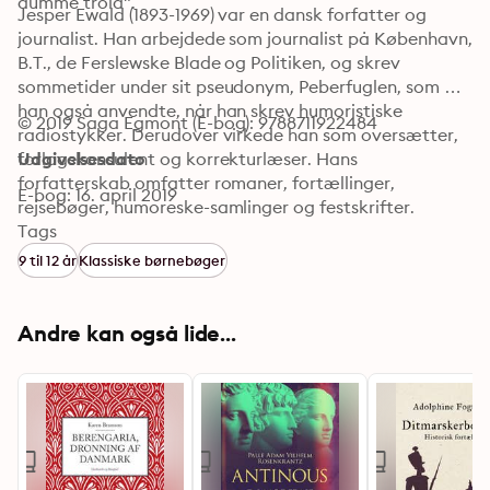
dumme trold".
Jesper Ewald (1893-1969) var en dansk forfatter og 
journalist. Han arbejdede som journalist på København, 
B.T., de Ferslewske Blade og Politiken, og skrev 
sommetider under sit pseudonym, Peberfuglen, som 
han også anvendte, når han skrev humoristiske 
© 2019 Saga Egmont (E-bog): 9788711922484
radiostykker. Derudover virkede han som oversætter, 
forlagskonsulent og korrekturlæser. Hans 
Udgivelsesdato
forfatterskab omfatter romaner, fortællinger, 
E-bog: 16. april 2019
rejsebøger, humoreske-samlinger og festskrifter.
Tags
9 til 12 år
Klassiske børnebøger
Andre kan også lide...