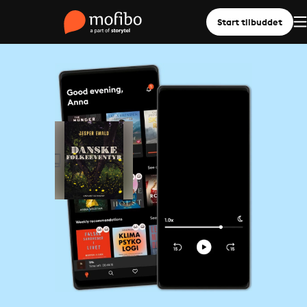
Start tilbuddet