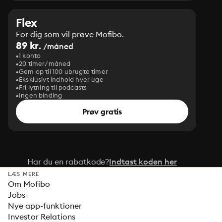
Flex
For dig som vil prøve Mofibo.
89 kr.
/måned
1 konto
20 timer/måned
Gem op til 100 ubrugte timer
Eksklusivt indhold hver uge
Fri lytning til podcasts
Ingen binding
Prøv gratis
Har du en rabatkode?
Indtast koden her
LÆS MERE
Om Mofibo
Jobs
Nye app-funktioner
Investor Relations