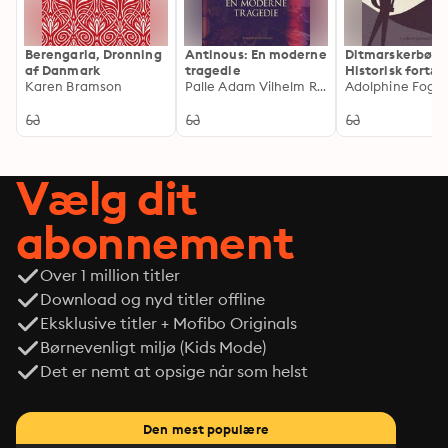
Berengaria, Dronning
Antinous: En moderne
Ditmarskerbørn
af Danmark
tragedie
Historisk fortæl
Karen Bramson
Palle Adam Vilhelm Rosenkrantz
Adolphine Fogt
Vælg dit
abonnement
Over 1 million titler
Download og nyd titler offline
Eksklusive titler + Mofibo Originals
Børnevenligt miljø (Kids Mode)
Det er nemt at opsige når som helst
Den mest populære