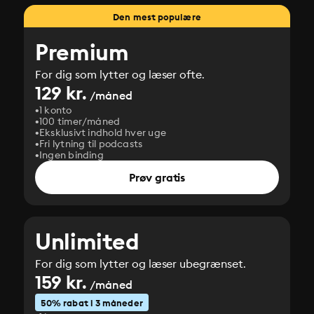
Den mest populære
Premium
For dig som lytter og læser ofte.
129 kr.
/måned
1 konto
100 timer/måned
Eksklusivt indhold hver uge
Fri lytning til podcasts
Ingen binding
Prøv gratis
Unlimited
For dig som lytter og læser ubegrænset.
159 kr.
/måned
50% rabat i 3 måneder