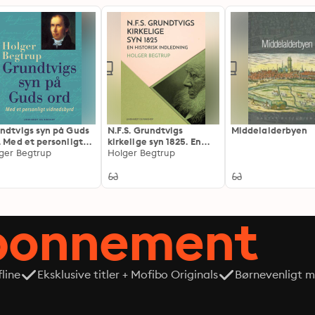
ndtvigs syn på Guds
N.F.S. Grundtvigs
Middelalderbyen
. Med et personligt
kirkelige syn 1825. En
nedsbyrd
ger Begtrup
historisk indledning
Holger Begtrup
abonnement
line
Eksklusive titler + Mofibo Originals
Børnevenligt mi