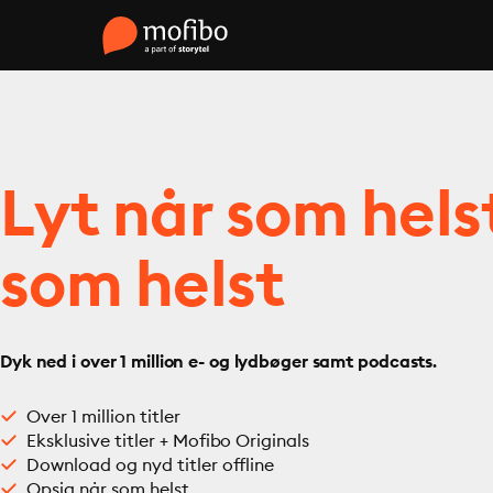
Lyt når som hels
som helst
Dyk ned i over 1 million e- og lydbøger samt podcasts.
Over 1 million titler
Eksklusive titler + Mofibo Originals
Download og nyd titler offline
Opsig når som helst