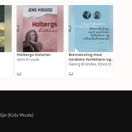
Holbergs historier
Brevveksling med
Skrift
Jens Kruuse
nordiske forfattere og
(bind 
videnskabsmænd (bind
Georg Brandes, Edvard Brandes
Meïr 
4)
ljø (Kids Mode)