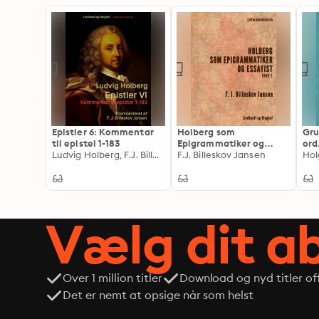
Epistler 6: Kommentar
Holberg som
Gru
til epistel 1-183
Epigrammatiker og
ord
Ludvig Holberg, F.J. Billeskov Jansen
Essayist 2
F.J. Billeskov Jansen
vid
Hol
Vælg dit 
Over 1 million titler
Download og nyd titler off
Det er nemt at opsige når som helst