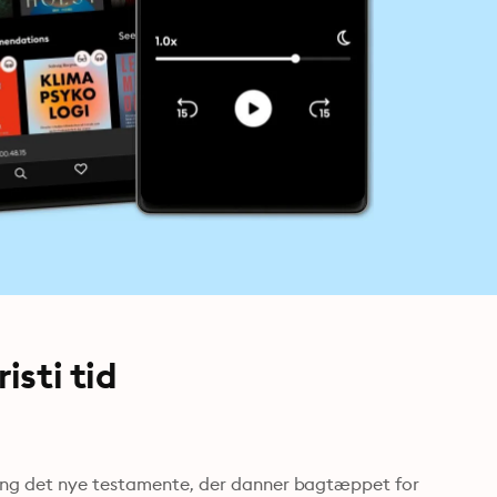
isti tid
ring det nye testamente, der danner bagtæppet for 