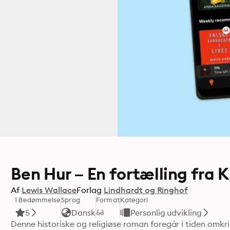
Ben Hur – En fortælling fra Kr
Af
Lewis Wallace
Forlag
Lindhardt og Ringhof
1 Bedømmelse
Sprog
Format
Kategori
5
Dansk
Personlig udvikling
Denne historiske og religiøse roman foregår i tiden omk