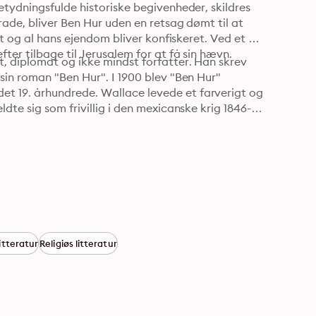
tydningsfulde historiske begivenheder, skildres 
ade, bliver Ben Hur uden en retsag dømt til at 
et og al hans ejendom bliver konfiskeret. Ved et 
ter tilbage til Jerusalem for at få sin hævn.
, diplomat og ikke mindst forfatter. Han skrev 
in roman "Ben Hur". I 1900 blev "Ben Hur" 
 19. århundrede. Wallace levede et farverigt og 
dte sig som frivillig i den mexicanske krig 1846-
itteratur
Religiøs litteratur