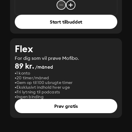
Start tilbuddet
Flex
For dig som vil prøve Mofibo.
89 kr.
/måned
1 konto
20 timer/måned
Gem op til 100 ubrugte timer
Eksklusivt indhold hver uge
Fri lytning til podcasts
Ingen binding
Prøv gratis