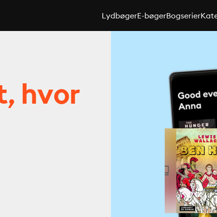
Lydbøger
E-bøger
Bogserier
Kate
t, hvor