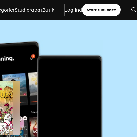
gorier
Studierabat
Butik
Log Ind
Start tilbuddet