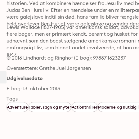
historien. Ved at kombinere hændelser fra Jesu liv med be
Judas Ben Hurs liv. Efter en hændelse under en militærpar
være galejslave indtil sin død, hans familie bliver fængsl
held overlever Ben Hur at være galejslave og vender deref
Lewis Wallace (1827-1905) var amerikansk soldat, advokat
flere bøger, men er primært kendt, berømt og husket for s
udnævnt som den bedst sælgende amerikanske roman i det
omfangsrigt liv, som blandt andet involverede, at han mel
1847.
© 2016 Lindhardt og Ringhof (E-bog): 9788711623237
Oversættere: Grethe Juel Jørgensen
Udgivelsesdato
E-bog: 13. oktober 2016
Tags
Adventure
Fabler, sagn og myter
Actionthriller
Moderne og nutidig l