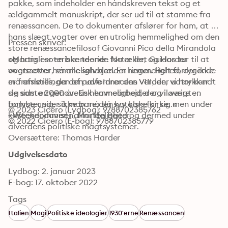
pakke, som indeholder en håndskreven tekst og et 
ældgammelt manuskript, der ser ud til at stamme fra 
renæssancen. De to dokumenter afslører for ham, at 
hans slægt vogter over en utrolig hemmelighed om den 
Pressen skriver:
store renæssancefilosof Giovanni Pico della Mirandola 
og hans esoteriske teorier. Nu er det Guidos tur til at 
»Martigli er en blændende fortæller, og Harder 
vogte over hemmeligheden. En hemmelighed, der ikke 
oversætter, så alle sølvbjælder ringer. Helt forrygende 
må afsløres, da den udfordrer den verden, vi har kendt 
er fremstillingen af pave Innocens VIII, der udtrykker 
de sidste 2000 år. En hemmelighed, der vil være en 
sig som en genovesisk havnearbejder og i øvrigt 
bombe under ikke bare den katolske kirke, men under 
forlyster sig, så man må slå syv kors for sig.«

© 2023 Cicero (Lydbog): 9788702385762
kristendommen i almindelighed og dermed under 
–Weekendavisen, Morten Beiter
© 2022 Cicero (E-bog): 9788702385779
alverdens politiske magtsystemer.
Oversættere: Thomas Harder
Udgivelsesdato
Lydbog: 2. januar 2023
E-bog: 17. oktober 2022
Tags
Italien
Magi
Politiske ideologier
1930'erne
Renæssancen