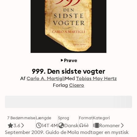
Prøve
999. Den sidste vogter
Af
Carlo A. Martigli
Med
Tobias May Hertz
Forlag
Cicero
7 Bedømmelse
Længde
Sprog
Format
Kategori
3.6
14T 4M
Dansk
Romaner
September 2009. Guido de Mola modtager en mystisk 