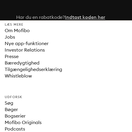
Har du en rabatkode?
Indtast koden her
LÆS MERE
Om Mofibo
Jobs
Nye app-funktioner
Investor Relations
Presse
Bæredygtighed
Tilgængelighedserklæring
Whistleblow
UDFORSK
Søg
Bøger
Bogserier
Mofibo Originals
Podcasts