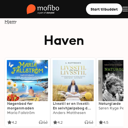
Start tilbuddet
Hjem
Haven
Nøgenbad før
Livsstil er en livsstil:
Naturglæde
morgenmaden
En selvhjælpsbog der
Søren Ryge Pet
Maria Fallström
kan hjælpe dig til at
Anders Matthesen
hjælpe dig selv - med
selvhjælp
4.2
4.2
4.5