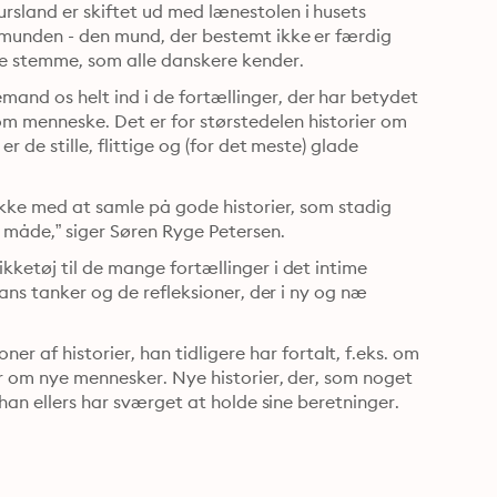
sland er skiftet ud med lænestolen i husets 
 munden - den mund, der bestemt ikke er færdig 
ge stemme, som alle danskere kender.
d os helt ind i de fortællinger, der har betydet 
 menneske. Det er for størstedelen historier om 
 de stille, flittige og (for det meste) glade 
ikke med at samle på gode historier, som stadig 
y måde,” siger Søren Ryge Petersen.
ketøj til de mange fortællinger i det intime 
ans tanker og de refleksioner, der i ny og næ 
f historier, han tidligere har fortalt, f.eks. om 
r om nye mennesker. Nye historier, der, som noget 
 han ellers har sværget at holde sine beretninger.