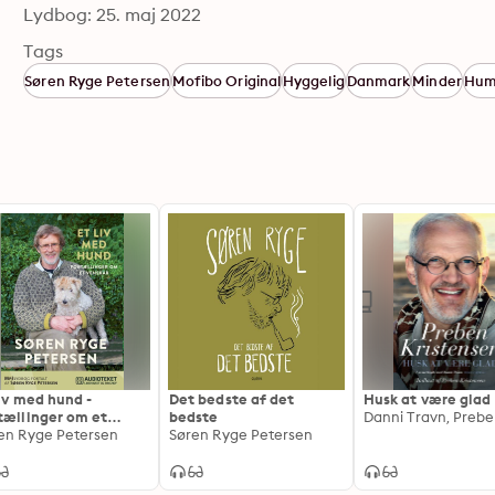
Lydbog: 25. maj 2022
Tags
Søren Ryge Petersen
Mofibo Original
Hyggelig
Danmark
Minder
Hum
liv med hund -
Det bedste af det
Husk at være glad
tællinger om et
bedste
skab
en Ryge Petersen
Søren Ryge Petersen