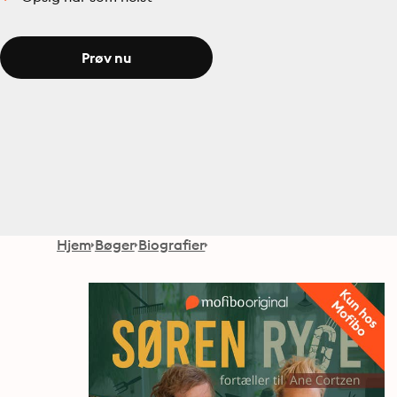
Prøv nu
Hjem
Bøger
Biografier