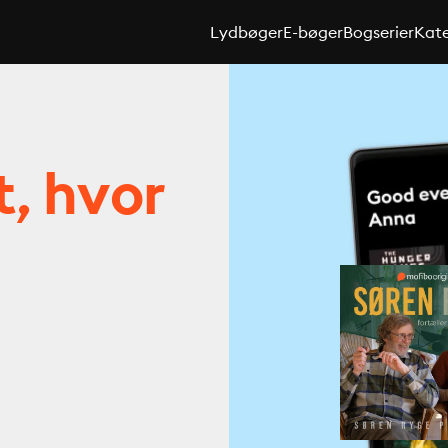
Lydbøger
E-bøger
Bogserier
Kate
t, hvor