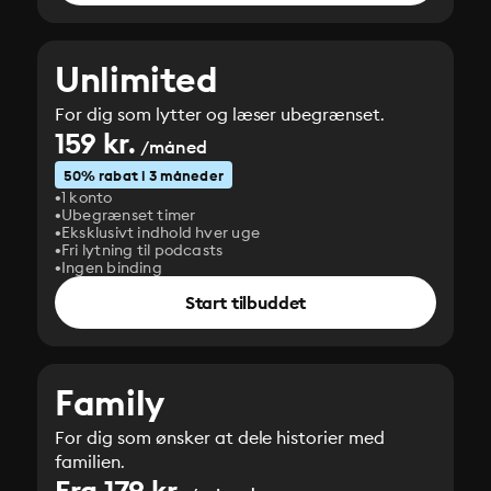
Unlimited
For dig som lytter og læser ubegrænset.
159 kr.
/måned
50% rabat i 3 måneder
1 konto
Ubegrænset timer
Eksklusivt indhold hver uge
Fri lytning til podcasts
Ingen binding
Start tilbuddet
Family
For dig som ønsker at dele historier med
familien.
Fra 179 kr.