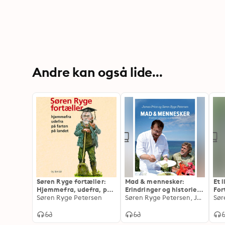
Andre kan også lide...
Søren Ryge fortæller:
Mad & mennesker:
Et 
Hjemmefra, udefra, på
Erindringer og historier
For
farten, på landet
Søren Ryge Petersen
om to livs måltider
Søren Ryge Petersen, James Price
ven
Sør