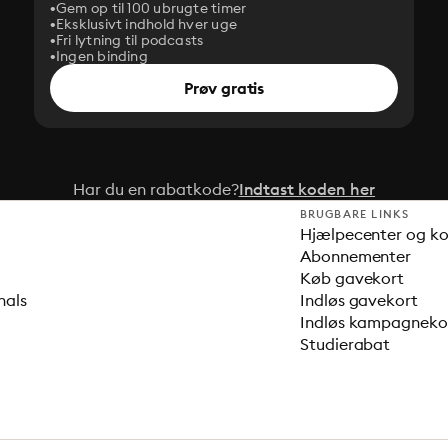
Gem op til 100 ubrugte timer
Eksklusivt indhold hver uge
Fri lytning til podcasts
Ingen binding
Prøv gratis
Har du en rabatkode?
Indtast koden her
BRUGBARE LINKS
Hjælpecenter og k
Abonnementer
Køb gavekort
nals
Indløs gavekort
Indløs kampagnek
Studierabat