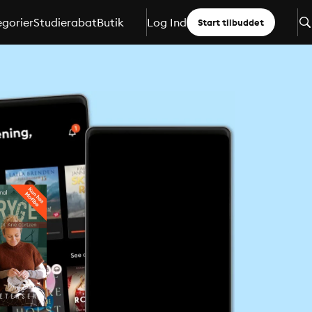
gorier
Studierabat
Butik
Log Ind
Start tilbuddet