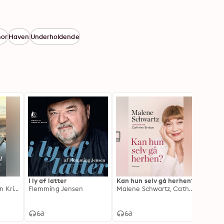
or
Haven
Underholdende
I ly af latter
Kan hun selv gå herhen?
Bodil 
Danni Travn, Preben Kristensen
Flemming Jensen
Malene Schwartz, Cathrine Errboe
genne