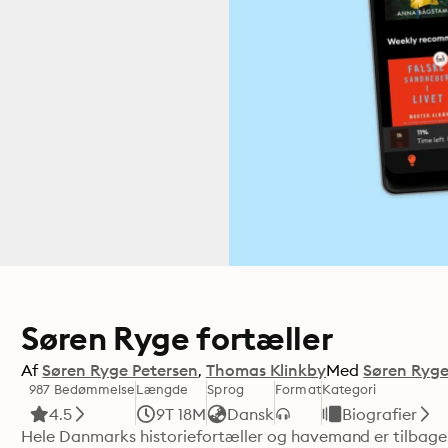
Søren Ryge fortæller
Af
Søren Ryge Petersen
Thomas Klinkby
Med
Søren Ryge
987 Bedømmelse
Længde
Sprog
Format
Kategori
4.5
9T 18M
Dansk
Biografier
Hele Danmarks historiefortæller og havemand er tilbage.