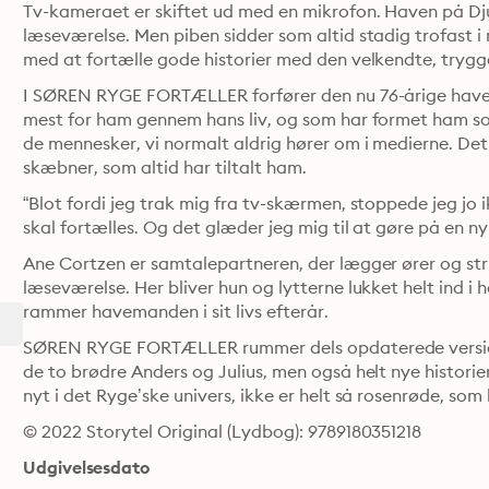
Tv-kameraet er skiftet ud med en mikrofon. Haven på Djur
læseværelse. Men piben sidder som altid stadig trofast i
med at fortælle gode historier med den velkendte, tryg
I SØREN RYGE FORTÆLLER forfører den nu 76-årige haveman
mest for ham gennem hans liv, og som har formet ham som
de mennesker, vi normalt aldrig hører om i medierne. Det er
skæbner, som altid har tiltalt ham.
“Blot fordi jeg trak mig fra tv-skærmen, stoppede jeg jo 
skal fortælles. Og det glæder jeg mig til at gøre på en n
Ane Cortzen er samtalepartneren, der lægger ører og strik
læseværelse. Her bliver hun og lytterne lukket helt ind i h
rammer havemanden i sit livs efterår.
SØREN RYGE FORTÆLLER rummer dels opdaterede versioner a
de to brødre Anders og Julius, men også helt nye historie
nyt i det Ryge’ske univers, ikke er helt så rosenrøde, som
© 2022 Storytel Original (Lydbog): 9789180351218
Udgivelsesdato