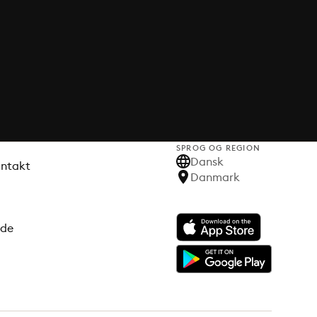
SPROG OG REGION
Dansk
ontakt
Danmark
ode