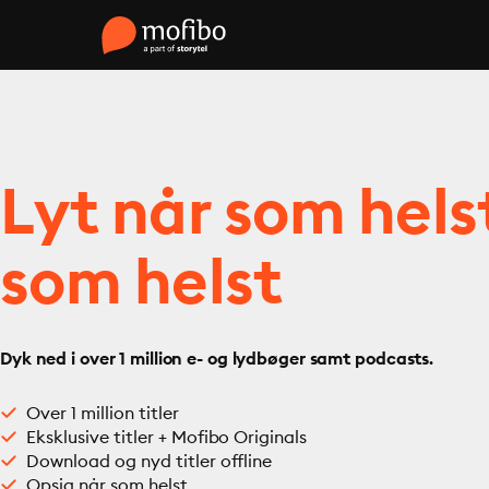
Lyt når som hels
som helst
Dyk ned i over 1 million e- og lydbøger samt podcasts.
Over 1 million titler
Eksklusive titler + Mofibo Originals
Download og nyd titler offline
Opsig når som helst