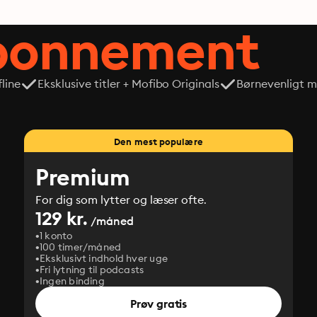
abonnement
line
Eksklusive titler + Mofibo Originals
Børnevenligt mi
Den mest populære
Premium
For dig som lytter og læser ofte.
129 kr.
/måned
1 konto
100 timer/måned
Eksklusivt indhold hver uge
Fri lytning til podcasts
Ingen binding
Prøv gratis