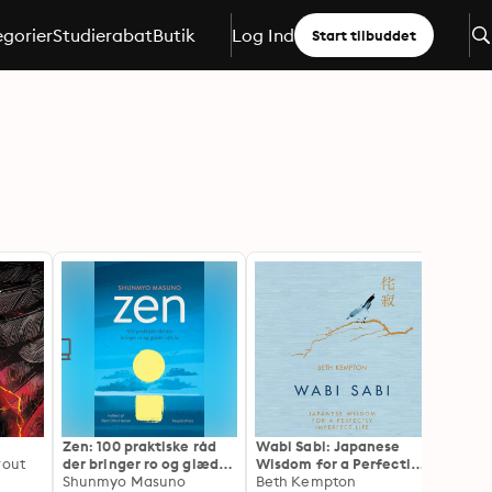
gorier
Studierabat
Butik
Log Ind
Start tilbuddet
Zen: 100 praktiske råd
Wabi Sabi: Japanese
Dine t
rout
der bringer ro og glæde i
Wisdom for a Perfectly
Birgit
dit liv
Shunmyo Masuno
Imperfect Life
Beth Kempton