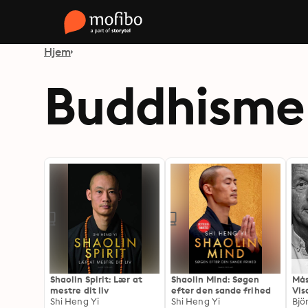
Hjem
Buddhisme
Shaolin Spirit: Lær at
Shaolin Mind: Søgen
Mås
mestre dit liv
efter den sande frihed
Vis
Shi Heng Yi
Shi Heng Yi
bud