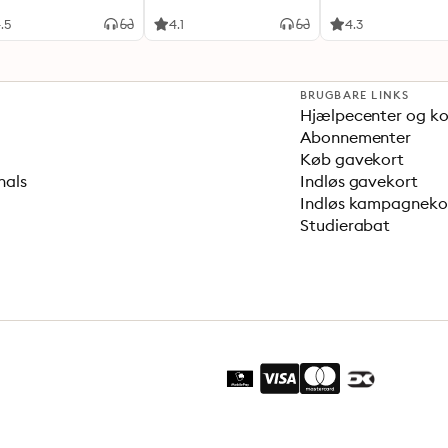
i en travl verden
.5
4.1
4.3
BRUGBARE LINKS
Hjælpecenter og k
Abonnementer
Køb gavekort
nals
Indløs gavekort
Indløs kampagnek
Studierabat