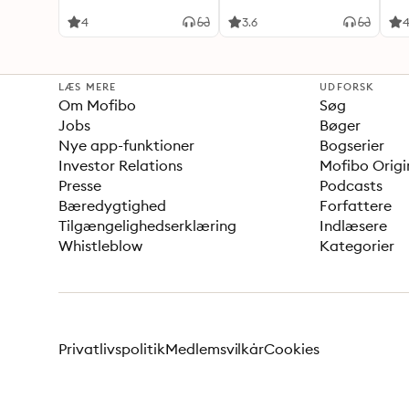
4
3.6
4
LÆS MERE
UDFORSK
Om Mofibo
Søg
Jobs
Bøger
Nye app-funktioner
Bogserier
Investor Relations
Mofibo Origi
Presse
Podcasts
Bæredygtighed
Forfattere
Tilgængelighedserklæring
Indlæsere
Whistleblow
Kategorier
Privatlivspolitik
Medlemsvilkår
Cookies