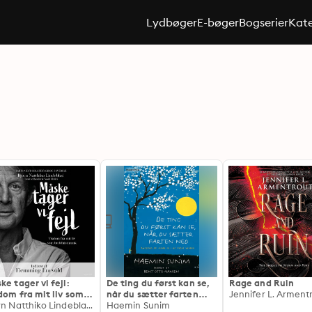
Lydbøger
E-bøger
Bogserier
Kate
ke tager vi fejl:
De ting du først kan se,
Rage and Ruin
dom fra mit liv som
når du sætter farten
Jennifer L. Arment
dhistmunk
Björn Natthiko Lindeblad, Navid Modiri, Caroline Bankler
ned: Kunsten at finde ro
Haemin Sunim