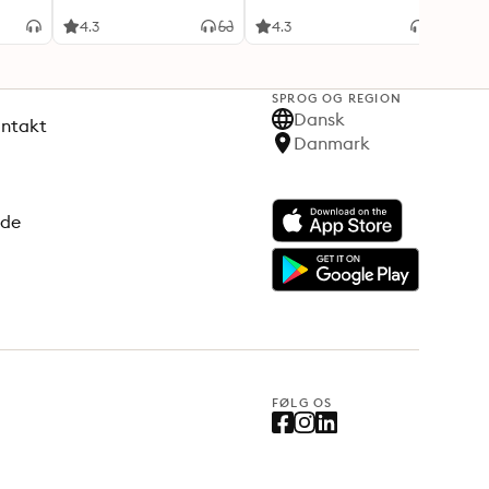
4.3
4.3
3.8
SPROG OG REGION
Dansk
ontakt
Danmark
ode
FØLG OS