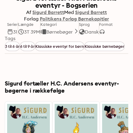
eventyr - Bogserien
Af
Sigurd Barrett
Med
Sigurd Barrett
Forlag
Politikens Forlag Børnekapitler
Serier
Længde
Kategori
Sprog
Format
31
3T 39M
Børnebøger
Dansk
Tags
3 til 6 år
6 til 9 år
Klassiske eventyr for børn
Klassiske børnebøger
Sigurd fortæller H.C. Andersens eventyr-
bøgerne i rækkefølge