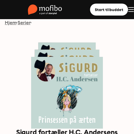
Start tilbuddet
Hjem
Serier
Sigurd fortæller H.C. Andersens