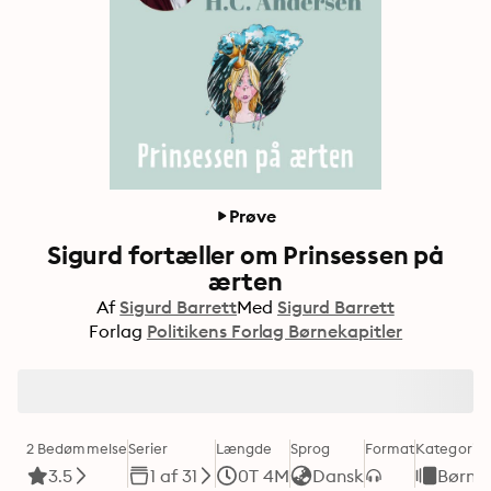
Prøve
Sigurd fortæller om Prinsessen på
ærten
Af
Sigurd Barrett
Med
Sigurd Barrett
Forlag
Politikens Forlag Børnekapitler
2 Bedømmelse
Serier
Længde
Sprog
Format
Kategori
3.5
1 af 31
0T 4M
Dansk
Børne