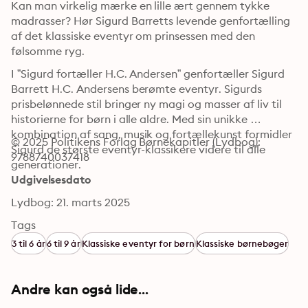
Kan man virkelig mærke en lille ært gennem tykke 
madrasser? Hør Sigurd Barretts levende genfortælling 
af det klassiske eventyr om prinsessen med den 
følsomme ryg.
I ”Sigurd fortæller H.C. Andersen” genfortæller Sigurd 
Barrett H.C. Andersens berømte eventyr. Sigurds 
prisbelønnede stil bringer ny magi og masser af liv til 
historierne for børn i alle aldre. Med sin unikke 
kombination af sang, musik og fortællekunst formidler 
© 2025 Politikens Forlag Børnekapitler (Lydbog): 
Sigurd de største eventyr-klassikere videre til alle 
9788740037418
generationer.
Udgivelsesdato
Lydbog: 21. marts 2025
Tags
3 til 6 år
6 til 9 år
Klassiske eventyr for børn
Klassiske børnebøger
Andre kan også lide...