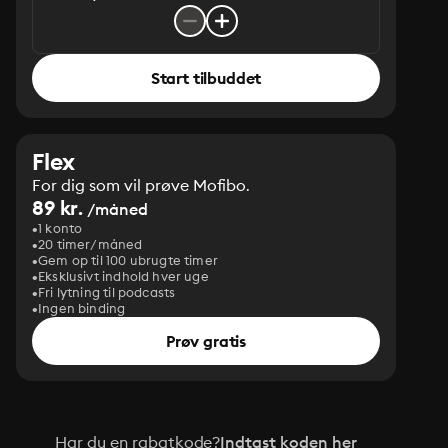
Start tilbuddet
Flex
For dig som vil prøve Mofibo.
89 kr.
/måned
1 konto
20 timer/måned
Gem op til 100 ubrugte timer
Eksklusivt indhold hver uge
Fri lytning til podcasts
Ingen binding
Prøv gratis
Har du en rabatkode?
Indtast koden her