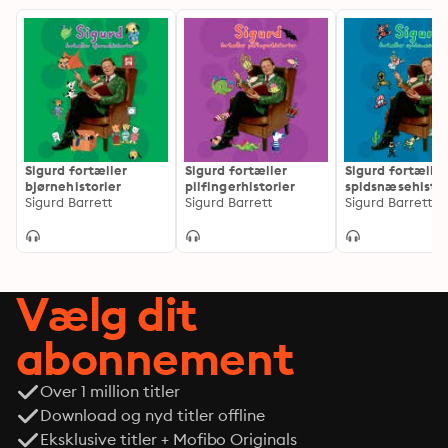
Sigurd fortæller
Sigurd fortæller
Sigurd fortæller
bjørnehistorier
pilfingerhistorier
spidsnæsehistor
Sigurd Barrett
Sigurd Barrett
Sigurd Barrett
Vælg dit
abonnement
Over 1 million titler
Download og nyd titler offline
Eksklusive titler + Mofibo Originals