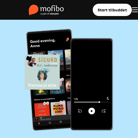
Start tilbuddet