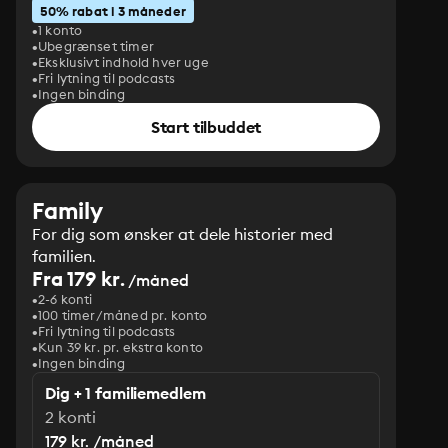
50% rabat i 3 måneder
1 konto
Ubegrænset timer
Eksklusivt indhold hver uge
Fri lytning til podcasts
Ingen binding
Start tilbuddet
Family
For dig som ønsker at dele historier med
familien.
Fra 179 kr.
/måned
2-6 konti
100 timer/måned pr. konto
Fri lytning til podcasts
Kun 39 kr. pr. ekstra konto
Ingen binding
Dig + 1 familiemedlem
2 konti
179 kr. /måned