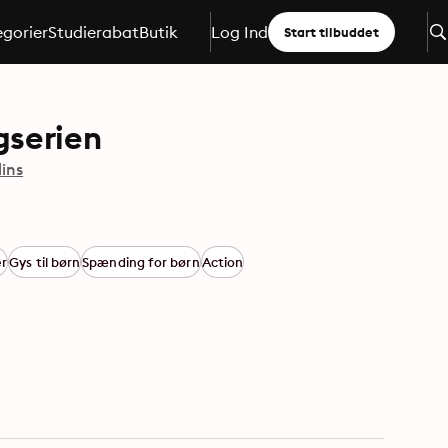
gorier
Studierabat
Butik
Log Ind
Start tilbuddet
gserien
ins
er
Gys til børn
Spænding for børn
Action