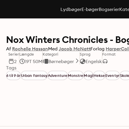
Lydbøger
E-bøger
Bogserier
Kate
Nox Winters Chronicles - Bo
Af
Rochelle Hassan
Med
Jacob McNatt
Forlag
HarperColl
Serier
Længde
Kategori
Sprog
Format
2
19T 50M
Børnebøger
Engelsk
Tags
6 til 9 år
Urban fantasy
Adventure
Monstre
Magi
Hekse
Eventyr
Skol