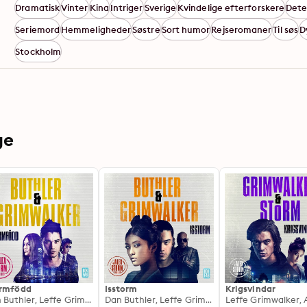
Dramatisk
Vinter
Kina
Intriger
Sverige
Kvindelige efterforskere
Dete
Seriemord
Hemmeligheder
Søstre
Sort humor
Rejseromaner
Til søs
D
Stockholm
ge
rmfödd
Isstorm
Krigsvindar
Dan Buthler, Leffe Grimwalker
Dan Buthler, Leffe Grimwalker