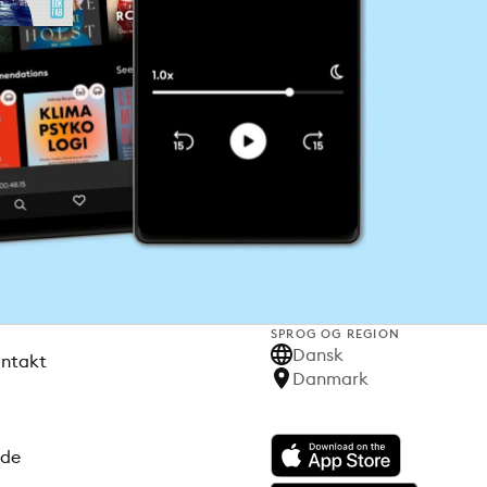
SPROG OG REGION
Dansk
ontakt
Danmark
ode