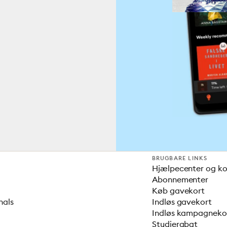
BRUGBARE LINKS
Hjælpecenter og k
Abonnementer
Køb gavekort
nals
Indløs gavekort
Indløs kampagnek
Studierabat