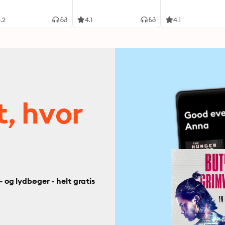
.2
4.1
4.1
t, hvor
og lydbøger - helt gratis