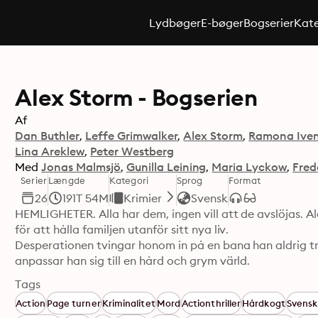
Lydbøger
E-bøger
Bogserier
Kate
Alex Storm - Bogserien
Af
Dan Buthler
Leffe Grimwalker
Alex Storm
Ramona Iven
Lina Areklew
Peter Westberg
Med
Jonas Malmsjö
Gunilla Leining
Maria Lyckow
Fred
Serier
Længde
Kategori
Sprog
Format
26
191T 54M
Krimier
Svensk
HEMLIGHETER. Alla har dem, ingen vill att de avslöjas. Ale
för att hålla familjen utanför sitt nya liv.

Desperationen tvingar honom in på en bana han aldrig tr
Tags
Action
Page turner
Kriminalitet
Mord
Actionthriller
Hårdkogt
Svensk