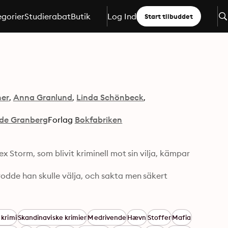
gorier
Studierabat
Butik
Log Ind
Start tilbuddet
er
Anna Granlund
Linda Schönbeck
de Granberg
Forlag
Bokfabriken
x Storm, som blivit kriminell mot sin vilja, kämpar 
odde han skulle välja, och sakta men säkert 
 krimi
Skandinaviske krimier
Medrivende
Hævn
Stoffer
Mafia