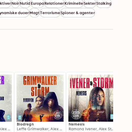
ktiver
Noir
Nutid
Europa
Relationer
Kriminelle
Sekter
Stalking
ynamiske duoer
Magt
Terrorisme
Spioner & agenter
Blodregn
Nemesis
Fenix
Leffe Grimwalker, Alex Storm
Leffe Grimwalker, Alex Storm
Ramona Ivener, Alex Storm