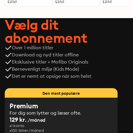
Vælg dit
abonnement
Over 1 million titler
Download og nyd titler offline
Eksklusive titler + Mofibo Originals
Børnevenligt miljø (Kids Mode)
Det er nemt at opsige når som helst
Den mest populære
Premium
For dig som lytter og læser ofte.
129 kr.
/måned
1 konto
100 timer/måned