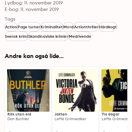
Lydbog: 11. november 2019
E-bog: 11. november 2019
Tags
Action
Page turner
Kriminalitet
Mord
Actionthriller
Hårdkogt
Svensk krimi
Skandinaviske krimier
Medrivende
Andre kan også lide...
Rök utan eld
Jakten
Tio dagar
Dan Buthler
Leffe Grimwalker
Leffe Grimwalke