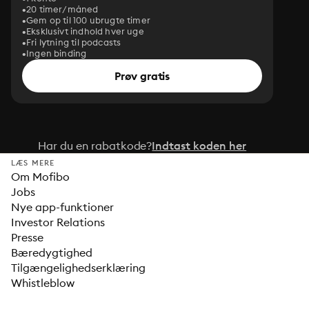
20 timer/måned
Gem op til 100 ubrugte timer
Eksklusivt indhold hver uge
Fri lytning til podcasts
Ingen binding
Prøv gratis
Har du en rabatkode?
Indtast koden her
LÆS MERE
Om Mofibo
Jobs
Nye app-funktioner
Investor Relations
Presse
Bæredygtighed
Tilgængelighedserklæring
Whistleblow