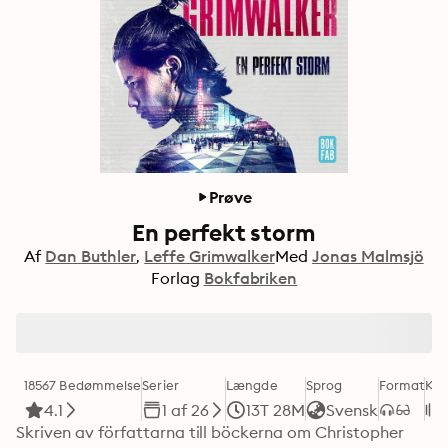
Prøve
En perfekt storm
Af
Dan Buthler
Leffe Grimwalker
Med
Jonas Malmsjö
Forlag
Bokfabriken
18567 Bedømmelse
Serier
Længde
Sprog
Format
Kat
4.1
1 af 26
13T 28M
Svensk
Skriven av författarna till böckerna om Christopher 