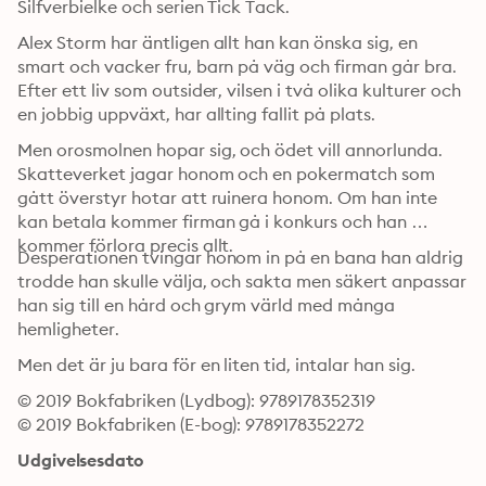
Silfverbielke och serien Tick Tack.
Alex Storm har äntligen allt han kan önska sig, en 
smart och vacker fru, barn på väg och firman går bra. 
Efter ett liv som outsider, vilsen i två olika kulturer och 
en jobbig uppväxt, har allting fallit på plats.
Men orosmolnen hopar sig, och ödet vill annorlunda. 
Skatteverket jagar honom och en pokermatch som 
gått överstyr hotar att ruinera honom. Om han inte 
kan betala kommer firman gå i konkurs och han 
kommer förlora precis allt.
Desperationen tvingar honom in på en bana han aldrig 
trodde han skulle välja, och sakta men säkert anpassar 
han sig till en hård och grym värld med många 
hemligheter.
Men det är ju bara för en liten tid, intalar han sig.
© 2019 Bokfabriken (Lydbog): 9789178352319
© 2019 Bokfabriken (E-bog): 9789178352272
Udgivelsesdato