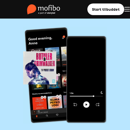
Start tilbuddet