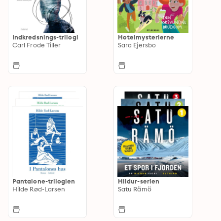
Indkredsnings-trilogi
Hotelmysterierne
Carl Frode Tiller
Sara Ejersbo
Pantalone-trilogien
Hildur-serien
Hilde Rød-Larsen
Satu Rämö