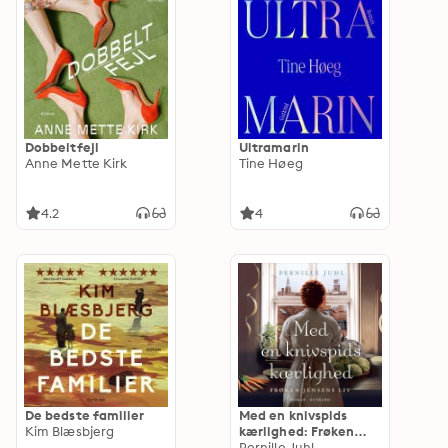
Dobbeltfejl
Ultramarin
Anne Mette Kirk
Tine Høeg
4.2
4
De bedste familier
Med en knivspids
Kim Blæsbjerg
kærlighed: Frøken
Jensens liv
Pernille Juhl