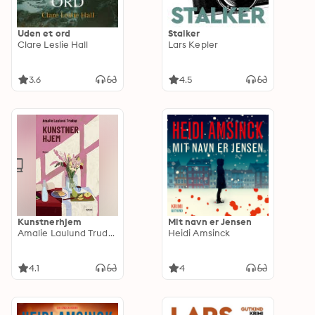
Uden et ord
Stalker
Clare Leslie Hall
Lars Kepler
3.6
4.5
Kunstnerhjem
Mit navn er Jensen
Amalie Laulund Trudsø
Heidi Amsinck
4.1
4