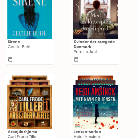
Sirene
Kvinder der prægede
Cecilie Buhl
Danmark
Pernille Juhl
Arbejderhjerte
Jensen-serien
Carl Frode Tiller
Heidi Amsinck