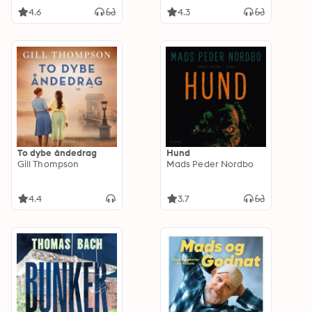
4.6
4.3
To dybe åndedrag
Hund
Gill Thompson
Mads Peder Nordbo
4.4
3.7