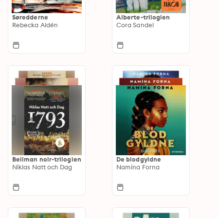
Søredderne
Alberte-trilogien
Rebecka Aldén
Cora Sandel
Bellman noir-trilogien
De blodgyldne
Niklas Natt och Dag
Namina Forna