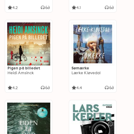
4.2
4.1
Pigen på billedet
Sømærke
Heidi Amsinck
Lærke Kløvedal
4.2
4.4