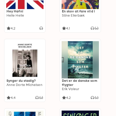
Hey Hafni
En skov at fare vild i
Helle Helle
Stine Ellerbæk
4.2
4.1
Synger du stadig?
Det er de danske som
Anne Dorte Michelsen
flygter
Erik Valeur
4.4
4.2