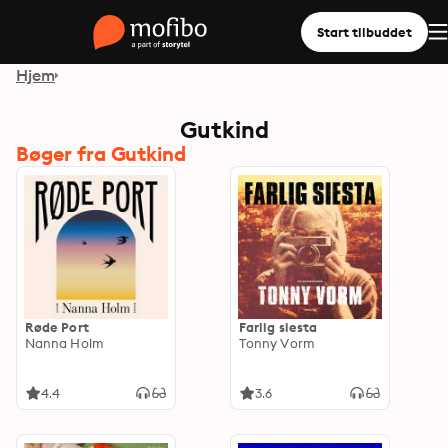
Start tilbuddet
Hjem
Gutkind
Bøger fra Gutkind
Røde Port
Farlig siesta
Nanna Holm
Tonny Vorm
4.4
3.6