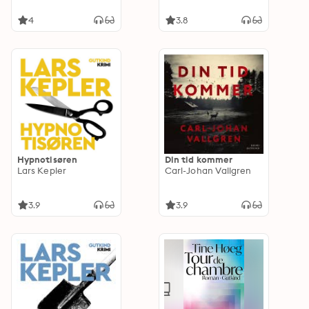
4
3.8
Hypnotisøren
Din tid kommer
Lars Kepler
Carl-Johan Vallgren
3.9
3.9