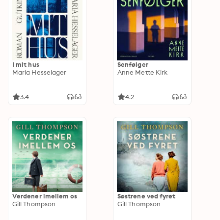
I mit hus
Senfølger
Maria Hesselager
Anne Mette Kirk
3.4
4.2
Verdener imellem os
Søstrene ved fyret
Gill Thompson
Gill Thompson