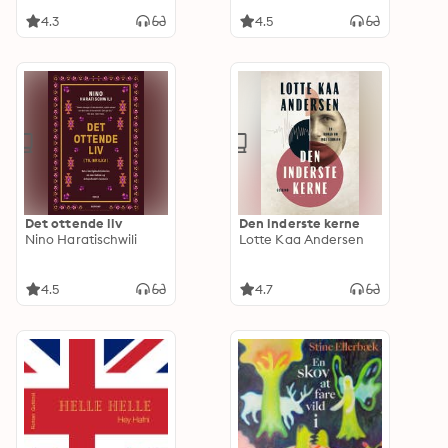
4.3
4.5
Det ottende liv
Den inderste kerne
Nino Haratischwili
Lotte Kaa Andersen
4.5
4.7