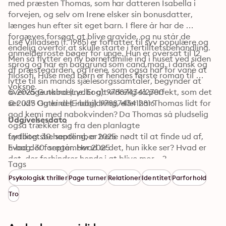
med præsten Thomas, som har datteren Isabella i 
forvejen, og selv om Irene elsker sin bonusdatter, 
længes hun efter sit eget barn. I flere år har de 
forgæves forsøgt at blive gravide, og nu står de 
Lise Villadsen (f. 1985) er forfatter til syv populære og 
endelig overfor at skulle starte i fertilitetsbehandling. 
anmelderroste bøger for unge. Hun er oversat til 12 
Men så flytter en ny børnefamilie ind i huset ved siden 
sprog og har en baggrund som cand.mag. i dansk og 
af præstegården, og Irene, som også har for vane at 
filosofi. Huse med børn er hendes første roman til 
lytte til sin mands sjælesorgssamtaler, begynder at 
voksne.
overvåge naboerne. Er alt virkelig så perfekt, som det 
© 2025 Gutkind (Lydbog): 9788743412700
ser ud? Og er det indbildning, eller har Thomas lidt for 
© 2025 Gutkind (E-bog): 9788743412816
god kemi med nabokvinden? Da Thomas så pludselig 
Udgivelsesdato
også trækker sig fra den planlagte 
fertilitetsbehandling, er Irene nødt til at finde ud af, 
Lydbog: 30. september 2025
hvad der foregår. Hvad er det, hun ikke ser? Hvad er 
E-bog: 30. september 2025
det, der forhindrer hende i at blive mor ...?
Tags
Psykologisk thriller
Page turner
Relationer
Identitet
Parforhold
Tro