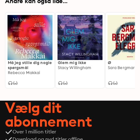
Andre kan også lide...
Må jeg stille dig nogle
Glem mig ikke
Ø
spørgsmål
Stacy Willingham
Sara Bergmark E
Rebecca Makkai
Vælg dit
abonnement
Over 1 million titler
Download og nyd titler offline