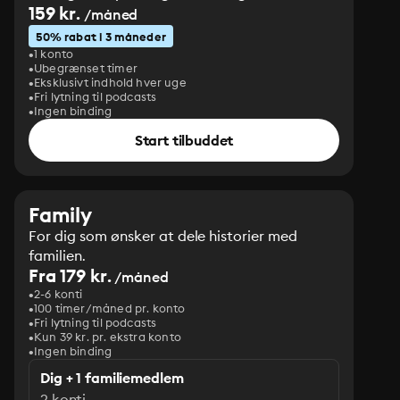
159 kr.
/måned
50% rabat i 3 måneder
1 konto
Ubegrænset timer
Eksklusivt indhold hver uge
Fri lytning til podcasts
Ingen binding
Start tilbuddet
Family
For dig som ønsker at dele historier med
familien.
Fra 179 kr.
/måned
2-6 konti
100 timer/måned pr. konto
Fri lytning til podcasts
Kun 39 kr. pr. ekstra konto
Ingen binding
Dig + 1 familiemedlem
2 konti