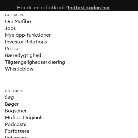
Har du en rabatkode?
Indtast koden her
LÆS MERE
Om Mofibo
Jobs
Nye app-funktioner
Investor Relations
Presse
Bæredygtighed
Tilgængelighedserklæring
Whistleblow
UDFORSK
Søg
Bøger
Bogserier
Mofibo Originals
Podcasts
Forfattere
Indlæsere