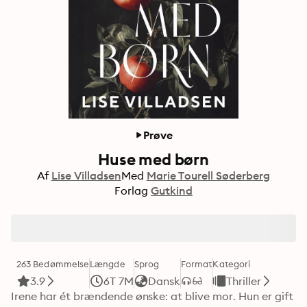
Prøve
Huse med børn
Af
Lise Villadsen
Med
Marie Tourell Søderberg
Forlag
Gutkind
263 Bedømmelse
Længde
Sprog
Format
Kategori
3.9
6T 7M
Dansk
Thriller
Irene har ét brændende ønske: at blive mor. Hun er gift 