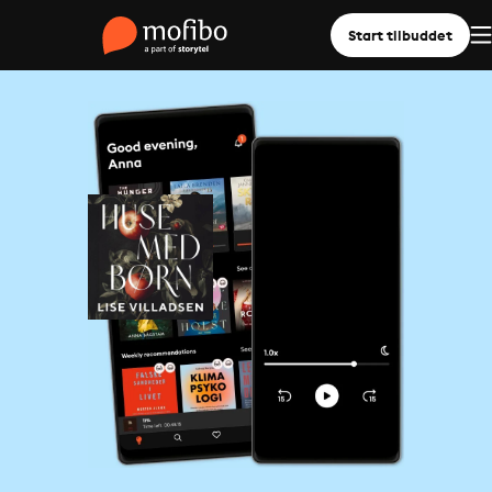
Start tilbuddet