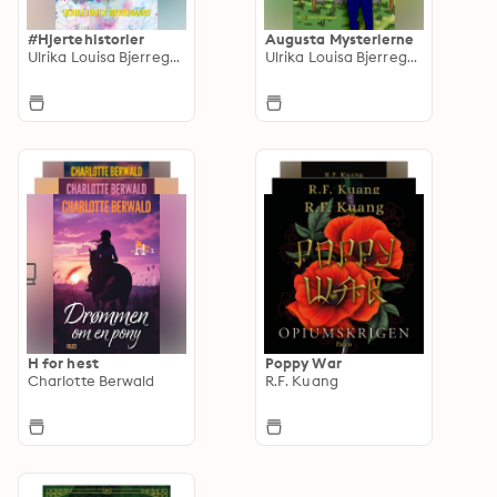
#Hjertehistorier
Augusta Mysterierne
Ulrika Louisa Bjerregaard
Ulrika Louisa Bjerregaard
H for hest
Poppy War
Charlotte Berwald
R.F. Kuang