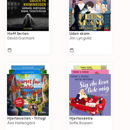
Hoff Serien
Uden skam
David Garmark
Jim Lyngvild
Hjerteserien - Trilogi
Hjertesøstre
Åsa Hallengård
Sofie Boysen