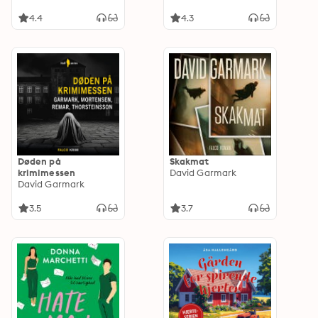
4.4
4.3
Døden på
Skakmat
krimimessen
David Garmark
David Garmark
3.5
3.7