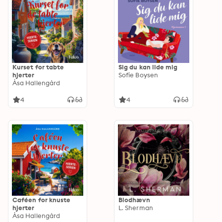
Kurset for tabte
Sig du kan lide mig
hjerter
Sofie Boysen
Åsa Hallengård
4
4
Caféen for knuste
Blodhævn
hjerter
L. Sherman
Åsa Hallengård