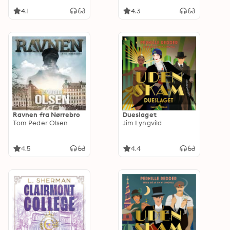
4.1
4.3
Ravnen fra Nørrebro
Dueslaget
Tom Peder Olsen
Jim Lyngvild
4.5
4.4