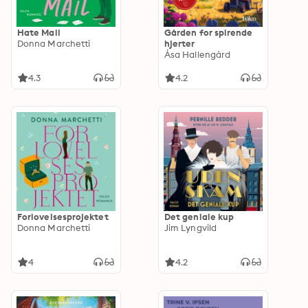
Hate Mail
Gården for spirende
Donna Marchetti
hjerter
Åsa Hallengård
4.3
4.2
Forlovelsesprojektet
Det geniale kup
Donna Marchetti
Jim Lyngvild
4
4.2