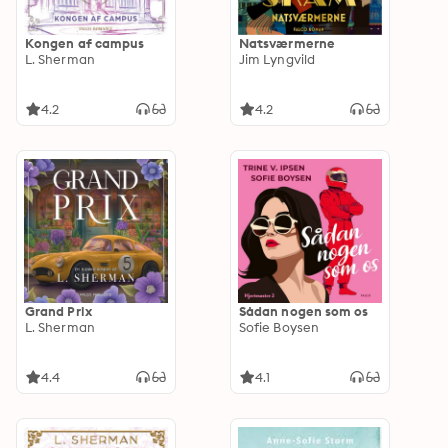
Kongen af campus
Natsværmerne
L. Sherman
Jim Lyngvild
4.2
4.2
Grand Prix
Sådan nogen som os
L. Sherman
Sofie Boysen
4.4
4.1