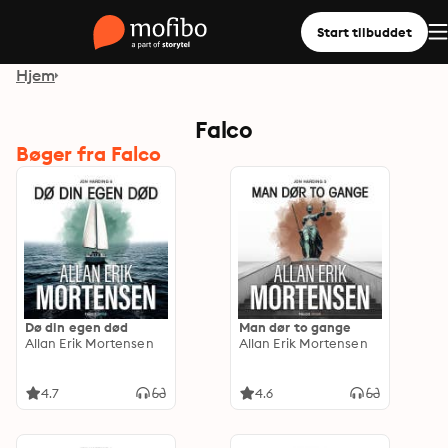
Start tilbuddet
Hjem
Falco
Bøger fra Falco
Dø din egen død
Man dør to gange
Allan Erik Mortensen
Allan Erik Mortensen
4.7
4.6