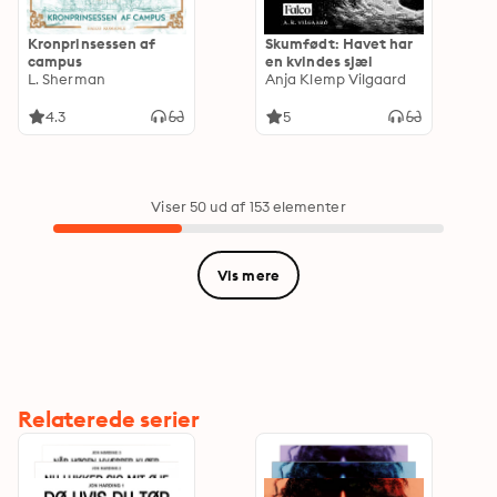
Kronprinsessen af
Skumfødt: Havet har
campus
en kvindes sjæl
L. Sherman
Anja Klemp Vilgaard
4.3
5
Viser 50 ud af 153 elementer
Vis mere
Relaterede serier