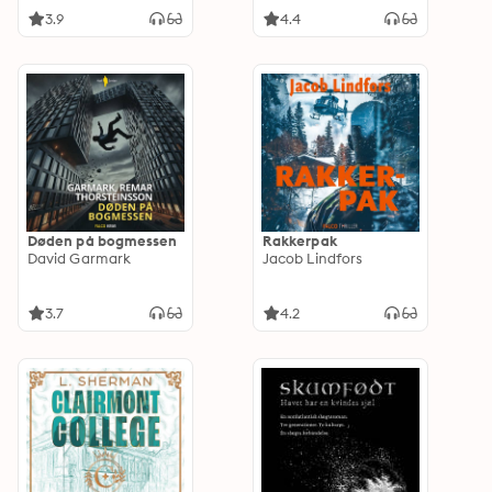
3.9
4.4
Døden på bogmessen
Rakkerpak
David Garmark
Jacob Lindfors
3.7
4.2