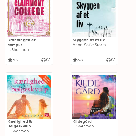
Dronningen af
Skyggen af et liv
campus
Anne-Sofie Storm
L. Sherman
4.3
3.8
Kærlighed &
Kildegård
Bølgeskvulp
L. Sherman
L. Sherman