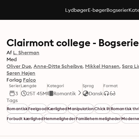
Lydbøger
E-bøger
Bogserier
Kate
Clairmont college - Bogseri
Af
L. Sherman
Med
Oliver Due
Anne-Ditte Scheibye
Mikkel Hansen
Sara Li
Søren Højen
Forlag
Falco
Serier
Længde
Kategori
Sprog
Format
3
25T 45M
Romantik
Dansk
Tags
Romantisk
Feelgood
Kærlighed
Manipulation
Chick lit
Romantisk thri
Forbudt kærlighed
Hemmeligheder
Familiehemmeligheder
Moderne