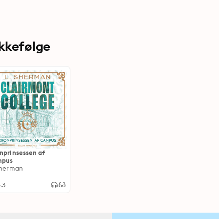
ækkefølge
nprinsessen af
mpus
Sherman
.3