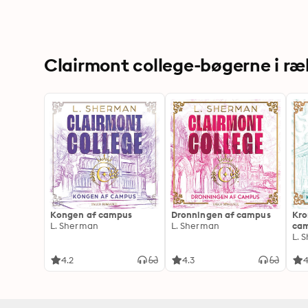
Clairmont college-bøgerne i r
Kongen af campus
Dronningen af campus
Kro
L. Sherman
L. Sherman
ca
L. 
4.2
4.3
4