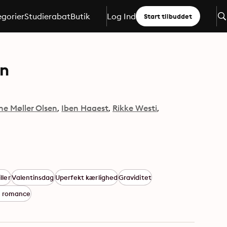
gorier
Studierabat
Butik
Log Ind
Start tilbuddet
en
ne Møller Olsen
Iben Haaest
Rikke Westi
ller
Valentinsdag
Uperfekt kærlighed
Graviditet
 romance