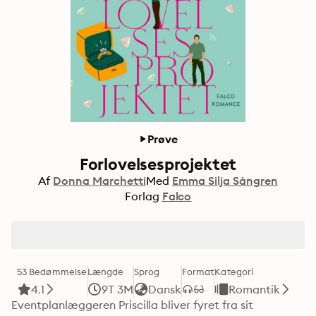
Prøve
Forlovelsesprojektet
Af
Donna Marchetti
Med
Emma Silja Sångren
Forlag
Falco
53 Bedømmelse
Længde
Sprog
Format
Kategori
4.1
9T 3M
Dansk
Romantik
Eventplanlæggeren Priscilla bliver fyret fra sit 