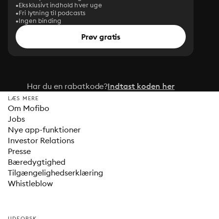
Eksklusivt indhold hver uge
Fri lytning til podcasts
Ingen binding
Prøv gratis
Har du en rabatkode?
Indtast koden her
LÆS MERE
Om Mofibo
Jobs
Nye app-funktioner
Investor Relations
Presse
Bæredygtighed
Tilgængelighedserklæring
Whistleblow
UDFORSK