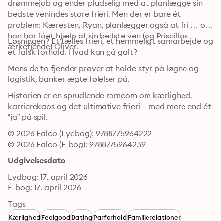
drømmejob og ender pludselig med at planlægge sin 
bedste venindes store frieri. Men der er bare ét 
problem: Kæresten, Ryan, planlægger også at fri … og 
han har fået hjælp af sin bedste ven (og Priscillas 
Løsningen? Et fælles frieri, et hemmeligt samarbejde og 
ærkefjende) Oliver.
et falsk forhold. Hvad kan gå galt?
Mens de to fjender prøver at holde styr på løgne og 
logistik, banker ægte følelser på.
Historien er en sprudlende romcom om kærlighed, 
karrierekaos og det ultimative frieri – med mere end ét 
“ja” på spil.
© 2026 Falco (Lydbog): 9788775964222
© 2026 Falco (E-bog): 9788775964239
Udgivelsesdato
Lydbog: 17. april 2026
E-bog: 17. april 2026
Tags
Kærlighed
Feelgood
Dating
Parforhold
Familierelationer