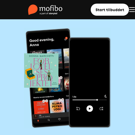
Start tilbuddet