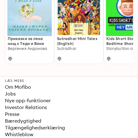
Приказки за лека
Sutradhar Mini Tales
Kids Short Stori
нощ с Теди и Вани
(English)
Bedtime Show B
Вергиния Андонова
Sutradhar
Jim
LÆS MERE
Om Mofibo
Jobs
Nye app-funktioner
Investor Relations
Presse
Bæredygtighed
Tilgængelighedserklæring
Whistleblow