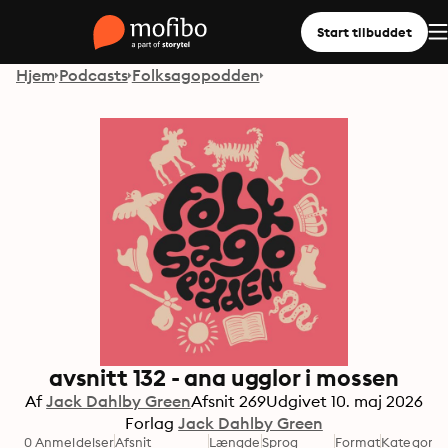
Start tilbuddet
Hjem
Podcasts
Folksagopodden
avsnitt 132 - ana ugglor i mossen
Af
Jack Dahlby Green
Afsnit
269
Udgivet
10. maj 2026
Forlag
Jack Dahlby Green
0 Anmeldelser
Afsnit
Længde
Sprog
Format
Kategori