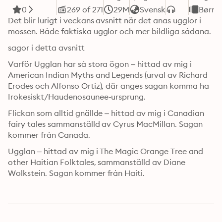
0
269 of 271
29M
Svensk
Børne
Det blir lurigt i veckans avsnitt när det anas ugglor i 
mossen. Både faktiska ugglor och mer bildliga sådana. 
sagor i detta avsnitt
Varför Ugglan har så stora ögon – hittad av mig i 
American Indian Myths and Legends (urval av Richard 
Erodes och Alfonso Ortiz), där anges sagan komma ha 
Irokesiskt/Haudenosaunee-ursprung.
Flickan som alltid gnällde – hittad av mig i Canadian 
fairy tales sammanställd av Cyrus MacMillan. Sagan 
kommer från Canada.
Ugglan – hittad av mig i The Magic Orange Tree and 
other Haitian Folktales, sammanställd av Diane 
Wolkstein. Sagan kommer från Haiti.