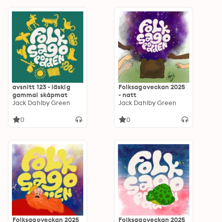
avsnitt 123 - läskig
Folksagoveckan 2025
gammal skåpmat
- natt
Jack Dahlby Green
Jack Dahlby Green
0
0
Folksagoveckan 2025
Folksagoveckan 2025