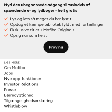
Nyd den ubegrænsede adgang til tusindvis af
spændende e- og lydbøger - helt gratis
Lyt og læs så meget du har lyst til
Opdag et kæmpe bibliotek fyldt med fortællinger
Eksklusive titler + Mofibo Originals
Opsig når som helst
Prøv nu
LÆS MERE
Om Mofibo
Jobs
Nye app-funktioner
Investor Relations
Presse
Bæredygtighed
Tilgængelighedserklæring
Whistleblow