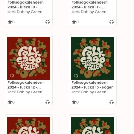
Folksagokalendern
Folksagokalendern
2024 - lucka 10 -
2024 - lucka 11 -
sagoparodier
Jack Dahlby Green
Skröna
Jack Dahlby Green
0
0
Folksagokalendern
Folksagokalendern
2024 - lucka 12 -
2024 - lucka 13 - sägen
folksaga
Jack Dahlby Green
Jack Dahlby Green
0
0