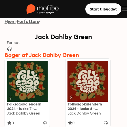
Start tilbuddet
Hjem
Forfattere
Jack Dahlby Green
Format
Bøger af Jack Dahlby Green
Folksagokalendern
Folksagokalendern
2024 - lucka 7 -
2024 - lucka 8 -
dilemmasaga
Jack Dahlby Green
konstsaga del 2
Jack Dahlby Green
0
0