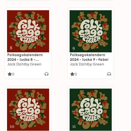
Folksagokalendern
Folksagokalendern
2024 - lucka 8 -
2024 - lucka 9 - fabel
konstsaga del 2
Jack Dahlby Green
Jack Dahlby Green
(återberättad)
0
0