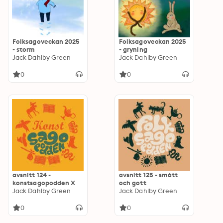
Folksagoveckan 2025
Folksagoveckan 2025
- storm
- gryning
Jack Dahlby Green
Jack Dahlby Green
0
0
avsnitt 124 -
avsnitt 125 - smått
konstsagopodden X
och gott
Jack Dahlby Green
Jack Dahlby Green
0
0