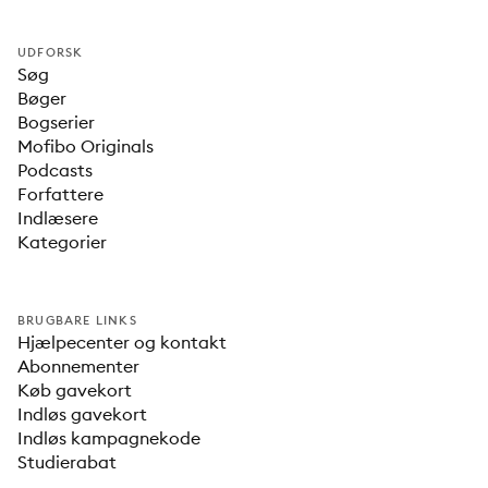
UDFORSK
Søg
Bøger
Bogserier
Mofibo Originals
Podcasts
Forfattere
Indlæsere
Kategorier
BRUGBARE LINKS
Hjælpecenter og kontakt
Abonnementer
Køb gavekort
Indløs gavekort
Indløs kampagnekode
Studierabat