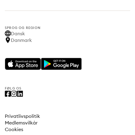
SPROG OG REGION
Dansk
Danmark
FØLG OS
Privatlivspolitik
Medlemsvilkår
Cookies