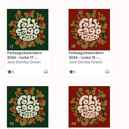
Folksagokalendern
Folksagokalendern
2024 - lucka 17 -
2024 - lucka 18 -
ballad och folkvisa
Jack Dahlby Green
spökhistoria
Jack Dahlby Green
0
0