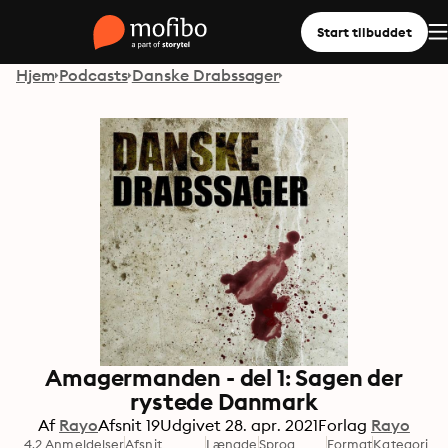
Start tilbuddet
Hjem
Podcasts
Danske Drabssager
Amagermanden - del 1: Sagen der
rystede Danmark
Af
Rayo
Afsnit
19
Udgivet
28. apr. 2021
Forlag
Rayo
4.2 Anmeldelser
Afsnit
Længde
Sprog
Format
Kategori