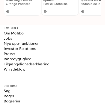
altre bugie che ci
epidemi
Spårlöst försvu
raccontiamo
Orange Podcast
Patrick Stanelius
Antonio de la Cr
LÆS MERE
Om Mofibo
Jobs
Nye app-funktioner
Investor Relations
Presse
Bæredygtighed
Tilgængelighedserklæring
Whistleblow
UDFORSK
Søg
Bøger
Bogserier