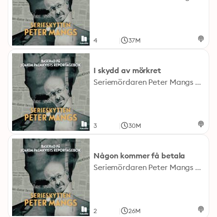
|
4
37M
I skydd av mörkret
Seriemördaren Peter Mangs håller 2010 Malmö som gisslan med sina skott. På nätterna smyger han runt och skjuter mot människor som han stämplar som invandrare – till synes slumpvis utvalda. Befolkningen fylls av en växande skräck när polisen famlade i mörkret efter den skyldige. Samtidigt fylls nyheterna av nya dåd och teorier om "en ny laserman". Men faktum är att han redan sju år tidigare begick sitt första kända mord. "Serieskytten Peter Mangs är baserad på Joakim Palmkvists bok “Äventyr i Svenssonland”. Dokumentären innehåller beskrivningar av mord, våld och grov rasism. Medverkande: Joakim Palmkvist, journalist och författare till boken “Äventyr i Svenssonland” Programledare och producent: Anton Vretander Manusbearbetning: Tobias Norström Ljudtekniker: Jonas Sjöberg Producerad av Fisk i Keps
|
3
30M
Någon kommer få betala
Seriemördaren Peter Mangs håller 2010 Malmö som gisslan med sina skott. På nätterna smyger han runt och skjuter mot människor som han stämplar som invandrare – till synes slumpvis utvalda. Befolkningen fylls av en växande skräck när polisen famlade i mörkret efter den skyldige. Samtidigt fylls nyheterna av nya dåd och teorier om "en ny laserman". Men faktum är att han redan sju år tidigare begick sitt första kända mord. "Serieskytten Peter Mangs" är baserad på Joakim Palmkvists bok “Äventyr i Svenssonland”. Dokumentären innehåller beskrivningar av mord, våld och grov rasism. Medverkande: Joakim Palmkvist, journalist och författare till boken “Äventyr i Svenssonland” Programledare och producent: Anton Vretander Manusbearbetning: Tobias Norström Ljudtekniker: Jonas Sjöberg Producerad av Fisk i Keps
|
2
26M