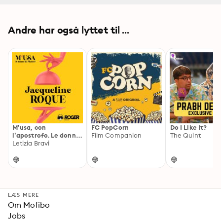
Andre har også lyttet til ...
M’usa, con
FC PopCorn
Do I Like It?
l’apostrofo. Le donne
Film Companion
The Quint
di Picasso
Letizia Bravi
LÆS MERE
Om Mofibo
Jobs