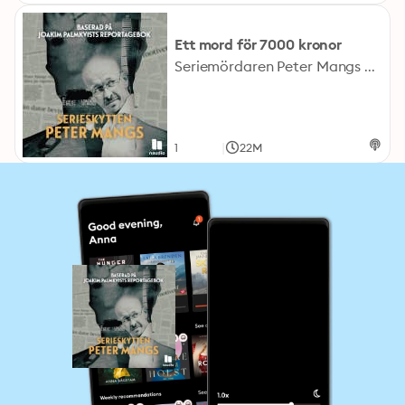
Ett mord för 7000 kronor
Seriemördaren Peter Mangs håller 2010 Malmö som gisslan med sina skott. På nätterna smyger han runt och skjuter mot människor som han stämplar som invandrare – till synes slumpvis utvalda. Befolkningen fylls av en växande skräck när polisen famlade i mörkret efter den skyldige. Samtidigt fylls nyheterna av nya dåd och teorier om "en ny laserman". Men faktum är att han redan sju år tidigare begick sitt första kända mord. "Serieskytten Peter Mangs" är baserad på Joakim Palmkvists bok “Äventyr i Svenssonland”. Dokumentären innehåller beskrivningar av mord, våld och grov rasism. Medverkande: Joakim Palmkvist, journalist och författare till boken “Äventyr i Svenssonland” Programledare och producent: Anton Vretander Manusbearbetning: Tobias Norström Ljudtekniker: Jonas Sjöberg Producerad av Fisk i Keps
|
1
22M