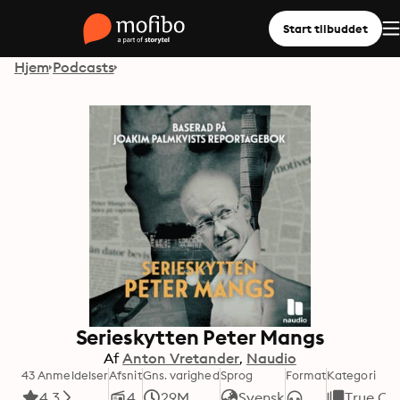
Start tilbuddet
Hjem
Podcasts
Serieskytten Peter Mangs
Af
Anton Vretander
Naudio
43 Anmeldelser
Afsnit
Gns. varighed
Sprog
Format
Kategori
4.3
4
29M
Svensk
True Cr